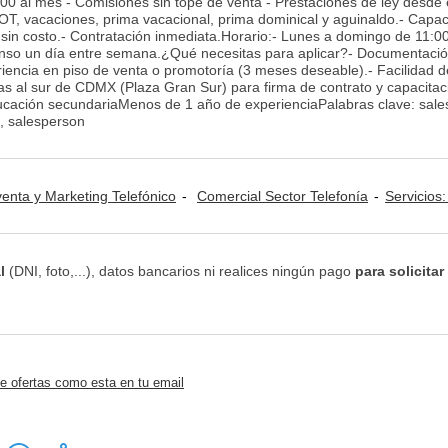
0 al mes - Comisiones sin tope de venta - Prestaciones de ley desde 
 vacaciones, prima vacacional, prima dominical y aguinaldo.- Capac
s sin costo.- Contratación inmediata.Horario:- Lunes a domingo de 11:0
anso un día entre semana.¿Qué necesitas para aplicar?- Documentació
iencia en piso de venta o promotoría (3 meses deseable).- Facilidad d
ías al sur de CDMX (Plaza Gran Sur) para firma de contrato y capacitac
cación secundariaMenos de 1 año de experienciaPalabras clave: sal
, salesperson
venta y Marketing Telefónico
Comercial Sector Telefonía
Servicios: 
l
(DNI, foto,...), datos bancarios ni realices ningún pago
para solicitar
e ofertas como esta en tu email