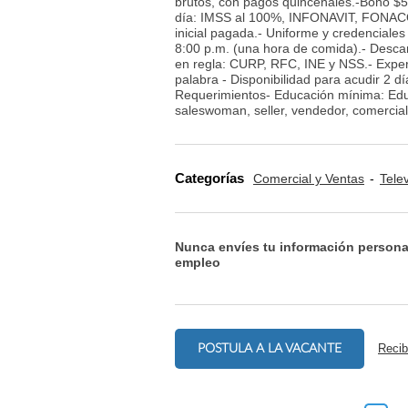
brutos, con pagos quincenales.-Bono $50
día: IMSS al 100%, INFONAVIT, FONACOT,
inicial pagada.- Uniforme y credenciale
8:00 p.m. (una hora de comida).- Desc
en regla: CURP, RFC, INE y NSS.- Exper
palabra - Disponibilidad para acudir 2 d
Requerimientos- Educación mínima: Edu
saleswoman, seller, vendedor, comercial
Categorías
Comercial y Ventas
Tele
Nunca envíes tu información persona
empleo
POSTULA A LA VACANTE
Recib