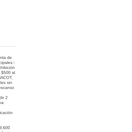
nta de
ipales:-
hibición
 $500 al
ONACOT,
les sin
Descanso
dir 2
ma:
icación
$9,600