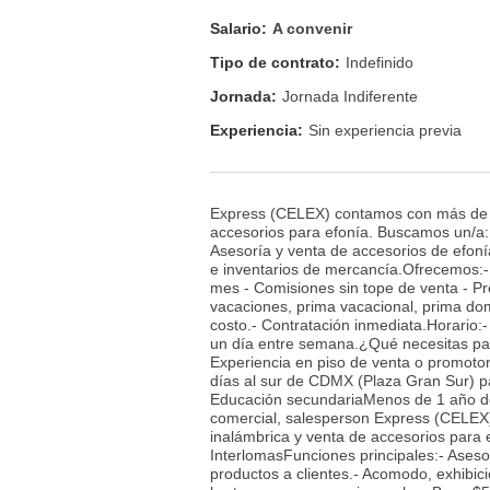
Salario:
A convenir
Tipo de contrato:
Indefinido
Jornada:
Jornada Indiferente
Experiencia:
Sin experiencia previa
Express (CELEX) contamos con más de 3
accesorios para efonía. Buscamos un/a:
Asesoría y venta de accesorios de efoní
e inventarios de mercancía.Ofrecemos:
mes - Comisiones sin tope de venta - P
vacaciones, prima vacacional, prima domi
costo.- Contratación inmediata.Horario
un día entre semana.¿Qué necesitas pa
Experiencia en piso de venta o promotor
días al sur de CDMX (Plaza Gran Sur) p
Educación secundariaMenos de 1 año de
comercial, salesperson Express (CELEX
inalámbrica y venta de accesorios para
InterlomasFunciones principales:- Ases
productos a clientes.- Acomodo, exhibi