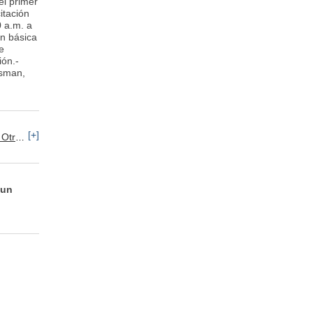
el primer
itación
0 a.m. a
n básica
e
ión.-
esman,
[+]
Otros
 un