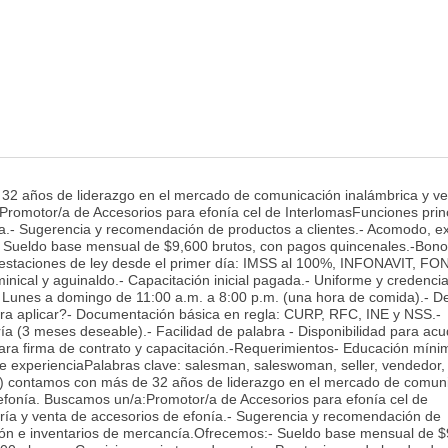
2 años de liderazgo en el mercado de comunicación inalámbrica y ve
Promotor/a de Accesorios para efonía cel de InterlomasFunciones princ
a.- Sugerencia y recomendación de productos a clientes.- Acomodo, ex
- Sueldo base mensual de $9,600 brutos, con pagos quincenales.-Bono
restaciones de ley desde el primer día: IMSS al 100%, INFONAVIT, F
nical y aguinaldo.- Capacitación inicial pagada.- Uniforme y credencia
:- Lunes a domingo de 11:00 a.m. a 8:00 p.m. (una hora de comida).- 
ra aplicar?- Documentación básica en regla: CURP, RFC, INE y NSS.-
ía (3 meses deseable).- Facilidad de palabra - Disponibilidad para acu
ara firma de contrato y capacitación.-Requerimientos- Educación míni
 experienciaPalabras clave: salesman, saleswoman, seller, vendedor,
) contamos con más de 32 años de liderazgo en el mercado de comun
 efonía. Buscamos un/a:Promotor/a de Accesorios para efonía cel de
oría y venta de accesorios de efonía.- Sugerencia y recomendación de
ción e inventarios de mercancía.Ofrecemos:- Sueldo base mensual de 