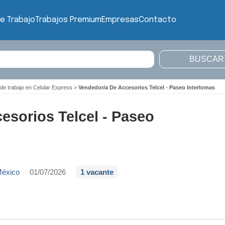
e Trabajo
Trabajos Premium
Empresas
Contacto
de trabajo en Celular Express
>
Vendedor/a De Accesorios Telcel - Paseo Interlomas
esorios Telcel - Paseo
México
01/07/2026
1 vacante