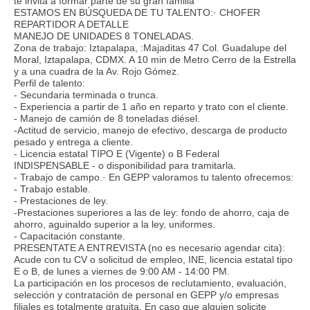
te invita a formar parte de su gran familia
ESTAMOS EN BÚSQUEDA DE TU TALENTO:· CHOFER
REPARTIDOR A DETALLE
MANEJO DE UNIDADES 8 TONELADAS.
Zona de trabajo: Iztapalapa, :Majaditas 47 Col. Guadalupe del
Moral, Iztapalapa, CDMX. A 10 min de Metro Cerro de la Estrella
y a una cuadra de la Av. Rojo Gómez.
Perfil de talento:
- Secundaria terminada o trunca.
- Experiencia a partir de 1 año en reparto y trato con el cliente.
- Manejo de camión de 8 toneladas diésel.
-Actitud de servicio, manejo de efectivo, descarga de producto
pesado y entrega a cliente.
- Licencia estatal TIPO E (Vigente) o B Federal
INDISPENSABLE - o disponibilidad para tramitarla.
- Trabajo de campo.· En GEPP valoramos tu talento ofrecemos:
- Trabajo estable.
- Prestaciones de ley.
-Prestaciones superiores a las de ley: fondo de ahorro, caja de
ahorro, aguinaldo superior a la ley, uniformes.
- Capacitación constante.
PRESENTATE A ENTREVISTA (no es necesario agendar cita):
Acude con tu CV o solicitud de empleo, INE, licencia estatal tipo
E o B, de lunes a viernes de 9:00 AM - 14:00 PM.
La participación en los procesos de reclutamiento, evaluación,
selección y contratación de personal en GEPP y/o empresas
filiales es totalmente gratuita. En caso que alguien solicite