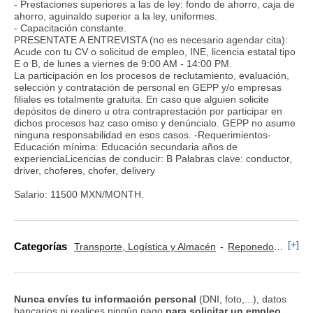
- Prestaciones superiores a las de ley: fondo de ahorro, caja de
ahorro, aguinaldo superior a la ley, uniformes.
- Capacitación constante.
PRESENTATE A ENTREVISTA (no es necesario agendar cita):
Acude con tu CV o solicitud de empleo, INE, licencia estatal tipo
E o B, de lunes a viernes de 9:00 AM - 14:00 PM.
La participación en los procesos de reclutamiento, evaluación,
selección y contratación de personal en GEPP y/o empresas
filiales es totalmente gratuita. En caso que alguien solicite
depósitos de dinero u otra contraprestación por participar en
dichos procesos haz caso omiso y denúncialo. GEPP no asume
ninguna responsabilidad en esos casos. -Requerimientos-
Educación mínima: Educación secundaria años de
experienciaLicencias de conducir: B Palabras clave: conductor,
driver, choferes, chofer, delivery
Salario: 11500 MXN/MONTH.
[+]
Categorías
Transporte, Logística y Almacén
Reponedor y Cajero
Nunca envíes tu información personal
(DNI, foto,...), datos
bancarios ni realices ningún pago
para solicitar un empleo