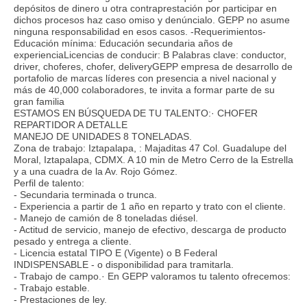
depósitos de dinero u otra contraprestación por participar en
dichos procesos haz caso omiso y denúncialo. GEPP no asume
ninguna responsabilidad en esos casos. -Requerimientos-
Educación mínima: Educación secundaria años de
experienciaLicencias de conducir: B Palabras clave: conductor,
driver, choferes, chofer, deliveryGEPP empresa de desarrollo de
portafolio de marcas líderes con presencia a nivel nacional y
más de 40,000 colaboradores, te invita a formar parte de su
gran familia
ESTAMOS EN BÚSQUEDA DE TU TALENTO:· CHOFER
REPARTIDOR A DETALLE
MANEJO DE UNIDADES 8 TONELADAS.
Zona de trabajo: Iztapalapa, : Majaditas 47 Col. Guadalupe del
Moral, Iztapalapa, CDMX. A 10 min de Metro Cerro de la Estrella
y a una cuadra de la Av. Rojo Gómez.
Perfil de talento:
- Secundaria terminada o trunca.
- Experiencia a partir de 1 año en reparto y trato con el cliente.
- Manejo de camión de 8 toneladas diésel.
- Actitud de servicio, manejo de efectivo, descarga de producto
pesado y entrega a cliente.
- Licencia estatal TIPO E (Vigente) o B Federal
INDISPENSABLE - o disponibilidad para tramitarla.
- Trabajo de campo.· En GEPP valoramos tu talento ofrecemos:
- Trabajo estable.
- Prestaciones de ley.