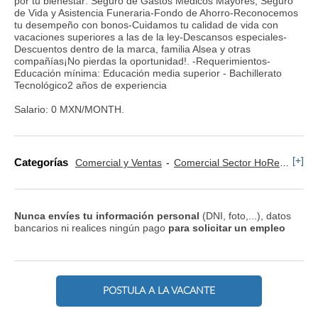
por tu bienestar: Seguro de Gastos Médicos Mayores, Seguro
de Vida y Asistencia Funeraria-Fondo de Ahorro-Reconocemos
tu desempeño con bonos-Cuidamos tu calidad de vida con
vacaciones superiores a las de la ley-Descansos especiales-
Descuentos dentro de la marca, familia Alsea y otras
compañías¡No pierdas la oportunidad!. -Requerimientos-
Educación mínima: Educación media superior - Bachillerato
Tecnológico2 años de experiencia
Salario: 0 MXN/MONTH.
[+]
Categorías
Comercial y Ventas
Comercial Sector HoReCa
Re
Nunca envíes tu información personal
(DNI, foto,...), datos
bancarios ni realices ningún pago
para solicitar un empleo
POSTULA A LA VACANTE