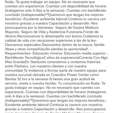
fluida.-Te gusta trabajar en equipo.-No es necesario que
cuentes con experiencia.-Cuentas con disponibilidad de horario
(trabajamos solo 4 dias a la semana)- Cuentas con bachillerato
concluido (indispensable)**Queremos que tengas los mejores
beneficios:-Excelente ambiente laboral-Continúa tu carrera con
nosotros gracias a nuestra Capacitación y desarrollo.-Nos
preocupamos por tu bienestar: Seguro de Gastos Médicos
Mayores, Seguro de Vida y Asistencia Funeraria-Fondo de
Ahorro-Reconocemos tu desempeño con bonos-Cuidamos tu
calidad de vida con vacaciones superiores a las de la ley-
Descansos especiales-Descuentos dentro de la marca, familia
Alsea y otras compañías¡No pierdas la oportunidad!. -
Requerimientos- Educación mínima: Educación media superior -
Bachillerato Tecnológico2 años de experienciaConecta Con Algo
Más GrandeEn Starbucks conectamos y contamos historias
entre Partners, con nuestros clientes y con nuestra
comunidad.Te invitamos a formar parte de nuestro equipo para
nuestra sucursal ubicada en Coacalco Power Center como
Barista 32 hrs a la semana-Si tienes una gran actitud de
servicio, únete a nuestra familia.-Tu comunicación es fluida.-Te
gusta trabajar en equipo.-No es necesario que cuentes con
experiencia.-Cuentas con disponibilidad de horario (trabajamos
solo 4 dias a la semana)- Cuentas con bachillerato concluido
(indispensable)**Queremos que tengas los mejores beneficios:-
Excelente ambiente laboral-Continúa tu carrera con nosotros
gracias a nuestra Capacitación y desarrollo.-Nos preocupamos