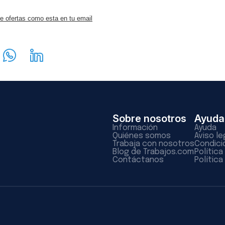
e ofertas como esta en tu email
Sobre nosotros
Ayuda
Información
Ayuda
Quiénes somos
Aviso le
Trabaja con nosotros
Condici
Blog de Trabajos.com
Polític
Contáctanos
Política