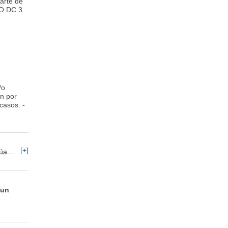
parte de
O DC 3
/o
ón por
casos. -
[+]
rúa
Alimentos / Bebidas / Tabaco
 un