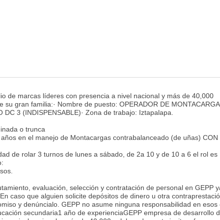
io de marcas líderes con presencia a nivel nacional y más de 40,000
rte de su gran familia:· Nombre de puesto: OPERADOR DE MONTACARG
 (INDISPENSABLE)· Zona de trabajo: Iztapalapa.
minada o trunca
 2 años en el manejo de Montacargas contrabalanceado (de uñas) CON
dad de rolar 3 turnos de lunes a sábado, de 2a 10 y de 10 a 6 el rol es
o:
sos.
lutamiento, evaluación, selección y contratación de personal en GEPP y
. En caso que alguien solicite depósitos de dinero u otra contraprestaci
 omiso y denúncialo. GEPP no asume ninguna responsabilidad en esos 
cación secundaria1 año de experienciaGEPP empresa de desarrollo 