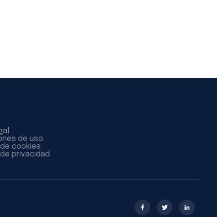
gal
ones de uso
a de cookies
 de privacidad