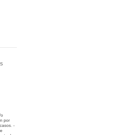
AS
/o
ón por
casos. -
de