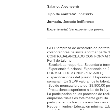
Salario:
A convenir
Tipo de contrato:
Indefinido
Jornada:
Jornada Indiferente
Experiencia:
Sin experiencia previa
GEPP empresa de desarrollo de portafol
colaboradores, te invita a formar pa
CONTRABALANCEADO CON FORMATO DC 3
Perfil de talento:
-Escolaridad requerida: Secundaria ter
-Experiencia funcional: Experiencia de
FORMATO DC 3 (INDISPENSABLE)
-Especificaciones del puesto: Disponibili
semanal.· En GEPP valoramos tu talent
-Sueldo mensual bruto de: $9,900.00 pe
-Prestaciones superiores a las de la ley.
La participación en los procesos de rec
empresas filiales es totalmente gratuita
participar en dichos procesos haz caso
Requerimientos- Educación mínima: Edu