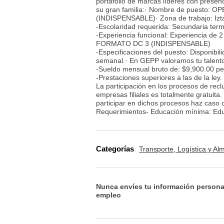
portafolio de marcas líderes con presenc
su gran familia:· Nombre de pue
(INDISPENSABLE)· Zona de trabajo: Iztap
-Escolaridad requerida: Secundaria ter
-Experiencia funcional: Experiencia de
FORMATO DC 3 (INDISPENSABLE)
-Especificaciones del puesto: Disponibili
semanal.· En GEPP valoramos tu talent
-Sueldo mensual bruto de: $9,900.00 pe
-Prestaciones superiores a las de la ley.
La participación en los procesos de rec
empresas filiales es totalmente gratuita
participar en dichos procesos haz caso
Requerimientos- Educación mínima: Edu
Categorías
Transporte, Logística y A
Nunca envíes tu información persona
empleo