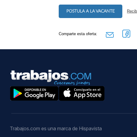
POSTULA A LA VACANTE
Recib
Comparte esta oferta:
Trabajos.com es una marca de Hispavista