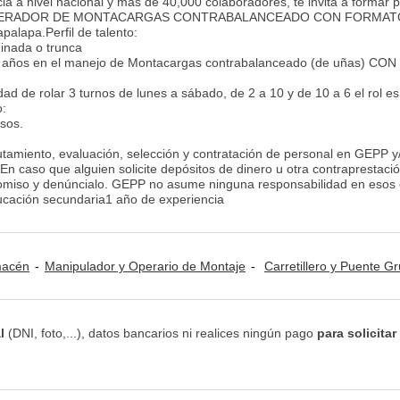
ia a nivel nacional y más de 40,000 colaboradores, te invita a formar 
sto: OPERADOR DE MONTACARGAS CONTRABALANCEADO CON FORMAT
alapa.Perfil de talento:
minada o trunca
 2 años en el manejo de Montacargas contrabalanceado (de uñas) CON
dad de rolar 3 turnos de lunes a sábado, de 2 a 10 y de 10 a 6 el rol es
o:
sos.
lutamiento, evaluación, selección y contratación de personal en GEPP y
. En caso que alguien solicite depósitos de dinero u otra contraprestaci
 omiso y denúncialo. GEPP no asume ninguna responsabilidad en esos 
cación secundaria1 año de experiencia
lmacén
Manipulador y Operario de Montaje
Carretillero y Puente G
l
(DNI, foto,...), datos bancarios ni realices ningún pago
para solicitar