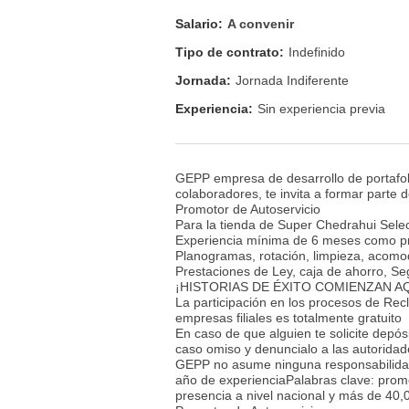
Salario:
A convenir
Tipo de contrato:
Indefinido
Jornada:
Jornada Indiferente
Experiencia:
Sin experiencia previa
GEPP empresa de desarrollo de portafol
colaboradores, te invita a formar parte d
Promotor de Autoservicio
Para la tienda de Super Chedrahui Selec
Experiencia mínima de 6 meses como pro
Planogramas, rotación, limpieza, acomodo
Prestaciones de Ley, caja de ahorro, Seg
¡HISTORIAS DE ÉXITO COMIENZAN AQ
La participación en los procesos de Re
empresas filiales es totalmente gratuito
En caso de que alguien te solicite depós
caso omiso y denuncialo a las autoridad
GEPP no asume ninguna responsabilidad
año de experienciaPalabras clave: prom
presencia a nivel nacional y más de 40,0