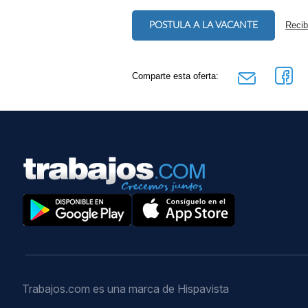
POSTULA A LA VACANTE
Recib
Comparte esta oferta:
Trabajos.com es una marca de Hispavista