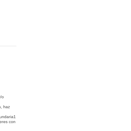
/o
s, haz
undaria1
eres con