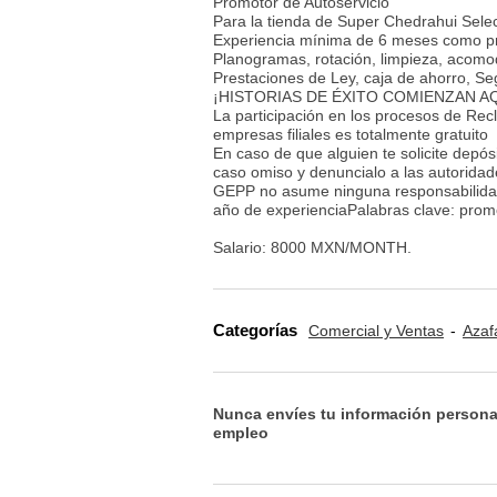
Promotor de Autoservicio
Para la tienda de Super Chedrahui Selec
Experiencia mínima de 6 meses como pro
Planogramas, rotación, limpieza, acomodo
Prestaciones de Ley, caja de ahorro, Seg
¡HISTORIAS DE ÉXITO COMIENZAN AQ
La participación en los procesos de Rec
empresas filiales es totalmente gratuito
En caso de que alguien te solicite depós
caso omiso y denuncialo a las autoridad
GEPP no asume ninguna responsabilidad
año de experienciaPalabras clave: prom
Salario: 8000 MXN/MONTH.
Categorías
Comercial y Ventas
Azaf
Nunca envíes tu información persona
empleo