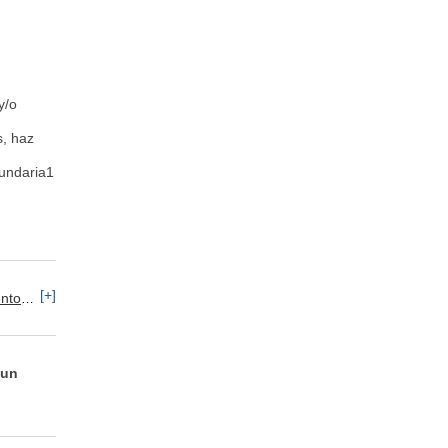
y/o
s, haz
undaria1
[+]
as / Tabaco
 un