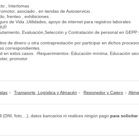
to , Interlomas
motor, asociado , en tiendas de Autoservicio .
, frenteo , exhibiciones .
uro de Vida ,Utilidades, apoyo de internet para registros laborales
UÍ!
lutamiento, Evaluación,Selección y Contratación de personal en GEPP 
itos de dinero u otra contraprestación por participar en dichos proceso
es correspondientes.
 en estos casos. -Requerimientos- Educación mínima: Educación sec
oter, promotor
atas
Transporte, Logística y Almacén
Reponedor y Cajero
Alimentos / Bebid
l
(DNI, foto,...), datos bancarios ni realices ningún pago
para solicitar