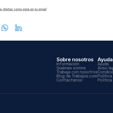
e ofertas como esta en tu email
Sobre nosotros
Ayuda
Información
Ayuda
Quiénes somos
Aviso le
Trabaja con nosotros
Condici
Blog de Trabajos.com
Polític
Contáctanos
Política