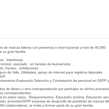
io de marcas lideres con presencia a nivel nacional y más de 40,000
e su gran familia.
to , Interlomas
motor, asociado , en tiendas de Autoservicio .
, frenteo , exhibiciones .
uro de Vida ,Utilidades, apoyo de internet para registros laborales
UÍ!
clutamiento,Evaluación,Selección y Contratación de personal en GEPP y
itos de dinero u otra contraprestación por participar en dichos proceso
es correspondientes.
 en estos casos. -Requerimientos- Educación mínima: Educación sec
oter, promotorGEPP empresa de desarrollo de portafolio de marcas lid
00 colaboradores, te invita a formar parte de su gran familia.