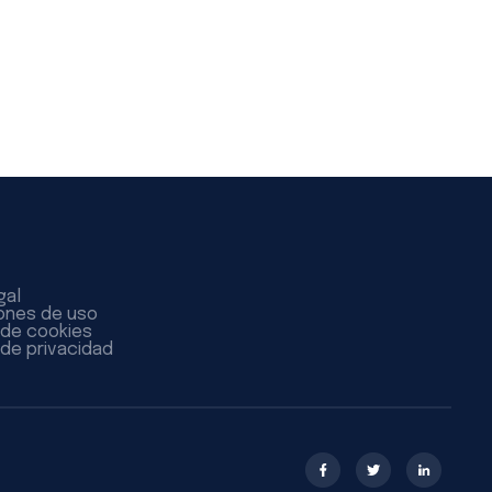
gal
ones de uso
a de cookies
 de privacidad