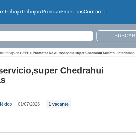
e Trabajo
Trabajos Premium
Empresas
Contacto
 de trabajo en GEPP
>
Promotor De Autoservicio,super Chedrahui Selecto , Interlomas
ervicio,super Chedrahui
as
México
01/07/2026
1 vacante