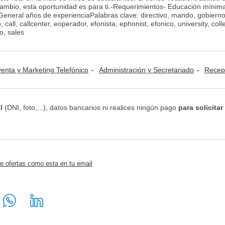
cambio, esta oportunidad es para ti.-Requerimientos- Educación mínim
General años de experienciaPalabras clave: directivo, mando, gobierno
call, callcenter, eoperador, efonista, ephonist, efonico, university, coll
o, sales
venta y Marketing Telefónico
Administración y Secretariado
Recepcionista y 
l
(DNI, foto,...), datos bancarios ni realices ningún pago
para solicitar
e ofertas como esta en tu email