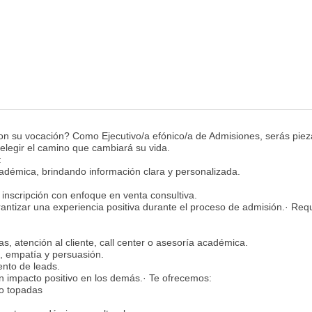
on su vocación? Como Ejecutivo/a efónico/a de Admisiones, serás piez
a elegir el camino que cambiará su vida.
:
cadémica, brindando información clara y personalizada.
inscripción con enfoque en venta consultiva.
antizar una experiencia positiva durante el proceso de admisión.· Requ
, atención al cliente, call center o asesoría académica.
, empatía y persuasión.
nto de leads.
n impacto positivo en los demás.· Te ofrecemos:
no topadas