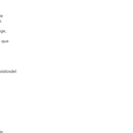
de
a:
,
ege,
o que
isitosdel
de