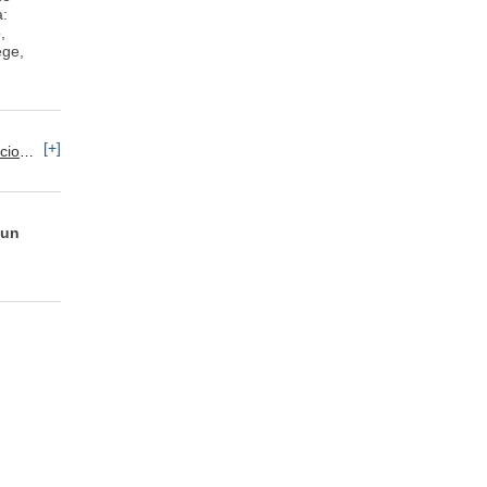
a:
,
ege,
[+]
Operador
Educación y Docencia
 un