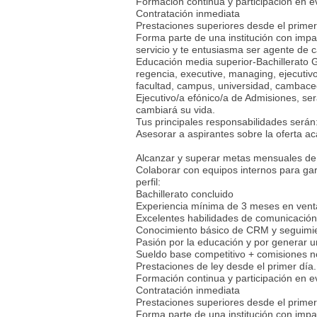
Formación continua y participación en e
Contratación inmediata
Prestaciones superiores desde el primer 
Forma parte de una institución con impac
servicio y te entusiasma ser agente de 
Educación media superior-Bachillerato G
regencia, executive, managing, ejecutivo, 
facultad, campus, universidad, cambac
Ejecutivo/a efónico/a de Admisiones, ser
cambiará su vida.
Tus principales responsabilidades serán
Asesorar a aspirantes sobre la oferta a
Alcanzar y superar metas mensuales de 
Colaborar con equipos internos para gar
perfil:
Bachillerato concluido
Experiencia mínima de 3 meses en ventas
Excelentes habilidades de comunicación
Conocimiento básico de CRM y seguimie
Pasión por la educación y por generar u
Sueldo base competitivo + comisiones 
Prestaciones de ley desde el primer día.
Formación continua y participación en e
Contratación inmediata
Prestaciones superiores desde el primer 
Forma parte de una institución con impac