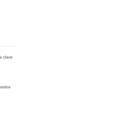
a clave
isitos