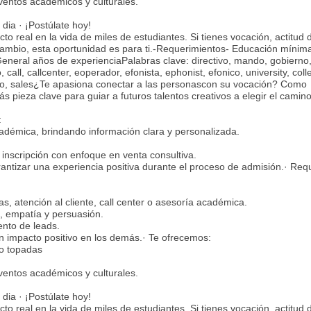
ventos académicos y culturales.
dia · ¡Postúlate hoy!
to real en la vida de miles de estudiantes. Si tienes vocación, actitud 
cambio, esta oportunidad es para ti.-Requerimientos- Educación mínim
eneral años de experienciaPalabras clave: directivo, mando, gobierno
call, callcenter, eoperador, efonista, ephonist, efonico, university, coll
eo, sales¿Te apasiona conectar a las personascon su vocación? Como
ás pieza clave para guiar a futuros talentos creativos a elegir el camin
:
cadémica, brindando información clara y personalizada.
inscripción con enfoque en venta consultiva.
antizar una experiencia positiva durante el proceso de admisión.· Requ
, atención al cliente, call center o asesoría académica.
, empatía y persuasión.
nto de leads.
n impacto positivo en los demás.· Te ofrecemos:
no topadas
ventos académicos y culturales.
dia · ¡Postúlate hoy!
to real en la vida de miles de estudiantes. Si tienes vocación, actitud 