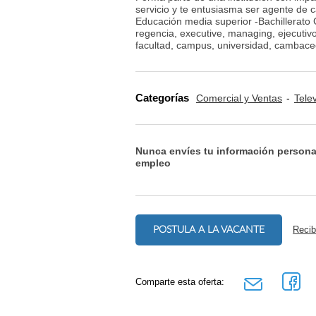
servicio y te entusiasma ser agente de 
Educación media superior -Bachillerato 
regencia, executive, managing, ejecutivo, 
facultad, campus, universidad, cambace
Categorías
Comercial y Ventas
Tele
Nunca envíes tu información persona
empleo
POSTULA A LA VACANTE
Recib
Comparte esta oferta: