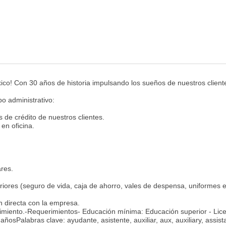
co! Con 30 años de historia impulsando los sueños de nuestros cliente
po administrativo:
es de crédito de nuestros clientes.
 en oficina.
ares.
riores (seguro de vida, caja de ahorro, vales de despensa, uniformes e
n directa con la empresa.
cimiento.-Requerimientos- Educación mínima: Educación superior - Lice
osPalabras clave: ayudante, asistente, auxiliar, aux, auxiliary, assist