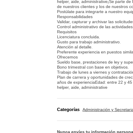
helper, aide, administrative¡Se parte d
de nuestros clientes y los de nuestros c
Postúlate para integrarte a nuestro equi
Responsabilidades
Validar, capturar y archivar las solicitud
Control administrativo de las actividades
Requisitos
Licenciatura concluida.
Gusto para trabajo administrativo.
Atención al detalle.
Preferente experiencia en puestos simil
Ofrecemos
Sueldo base, prestaciones de ley y supe
Bono trimestral con base en objetivos.
Trabajo de lunes a viernes y contratació
Plan de carrera y oportunidades de cre
años de experienciaEdad: entre 22 y 45 añ
helper, aide, administrative
Categorías
Administración y Secretari
Nunca envíes tu información persona