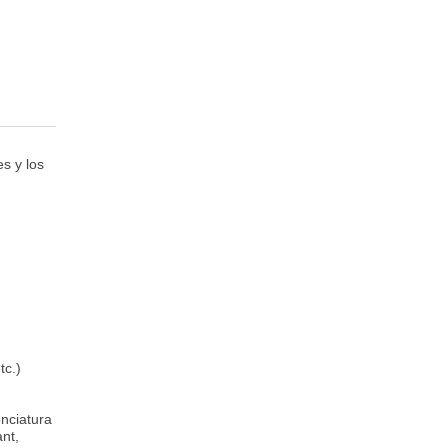
s y los
tc.)
nciatura
ant,