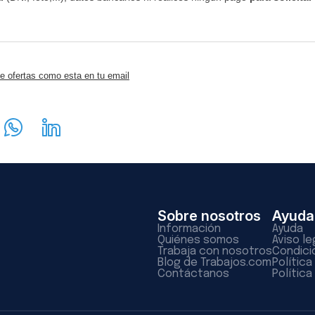
e ofertas como esta en tu email
Sobre nosotros
Ayuda
Información
Ayuda
Quiénes somos
Aviso le
Trabaja con nosotros
Condici
Blog de Trabajos.com
Polític
Contáctanos
Política