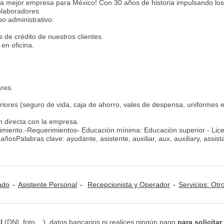
e la mejor empresa para México! Con 30 años de historia impulsando lo
olaboradores.
po administrativo:
es de crédito de nuestros clientes.
 en oficina.
ares.
riores (seguro de vida, caja de ahorro, vales de despensa, uniformes e
n directa con la empresa.
cimiento.-Requerimientos- Educación mínima: Educación superior - Lice
osPalabras clave: ayudante, asistente, auxiliar, aux, auxiliary, assist
ado
Asistente Personal
Recepcionista y Operador
Servicios: Otr
l
(DNI, foto,...), datos bancarios ni realices ningún pago
para solicitar