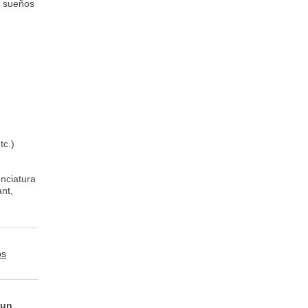
s sueños
tc.)
nciatura
ant,
os
 un