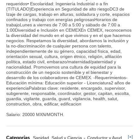
requeridos• Escolaridad: Ingeniería Industrial o a fin
(TITULADO)Experiencia en Seguridad de alto riesgoDC3 de
Izaje de cargas, trabajo en alturas, soldadura y corte, espacios
confinados y trabajo con energías peligrosasHorarios de
trabajoLunes a viernes de 7:00 a 5:00 y sábado de 7:00 a
1:00Diversidad e Inclusión en CEMEXEn CEMEX, reconocemos
la diversidad del mundo en el que vivimos y en el que hacemos
negocios. Respetamos la diversidad, abordamos la inclusión y
la no-discriminación de cualquier persona con talento,
independientemente de su género, capacidad física, edad,
orientación sexual, cultura, origen étnico, religión, afiliación
política, estado civil, embarazo/maternidad/paternidad y
nacionalidad. Promovemos una cultura de equidad para la
construcción de un negocio sostenible y el bienestar y
desarrollo de los colaboradores de CEMEX. -Requerimientos-
Educación mínima: Educación superior - Licenciatura2 años de
experienciaPalabras clave: residente, encargado, supervisor,
subgerente, responsable, coordinador, gestor, capitan, escolta,
guardia, vigilante, guarda, guard, vigilancia, health, salut,
construction, obra, edificar, edificacion
Salario: 20000 MXN/MONTH.
[+]
Categorías
Sanidad, Salud y Ciencia
Conductor y Ayudante Ambulancia