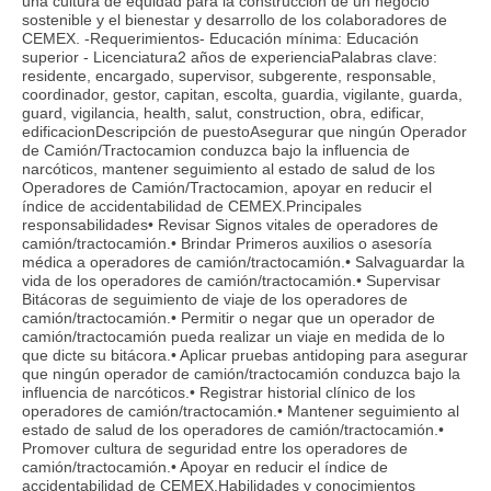
una cultura de equidad para la construcción de un negocio
sostenible y el bienestar y desarrollo de los colaboradores de
CEMEX. -Requerimientos- Educación mínima: Educación
superior - Licenciatura2 años de experienciaPalabras clave:
residente, encargado, supervisor, subgerente, responsable,
coordinador, gestor, capitan, escolta, guardia, vigilante, guarda,
guard, vigilancia, health, salut, construction, obra, edificar,
edificacionDescripción de puestoAsegurar que ningún Operador
de Camión/Tractocamion conduzca bajo la influencia de
narcóticos, mantener seguimiento al estado de salud de los
Operadores de Camión/Tractocamion, apoyar en reducir el
índice de accidentabilidad de CEMEX.Principales
responsabilidades• Revisar Signos vitales de operadores de
camión/tractocamión.• Brindar Primeros auxilios o asesoría
médica a operadores de camión/tractocamión.• Salvaguardar la
vida de los operadores de camión/tractocamión.• Supervisar
Bitácoras de seguimiento de viaje de los operadores de
camión/tractocamión.• Permitir o negar que un operador de
camión/tractocamión pueda realizar un viaje en medida de lo
que dicte su bitácora.• Aplicar pruebas antidoping para asegurar
que ningún operador de camión/tractocamión conduzca bajo la
influencia de narcóticos.• Registrar historial clínico de los
operadores de camión/tractocamión.• Mantener seguimiento al
estado de salud de los operadores de camión/tractocamión.•
Promover cultura de seguridad entre los operadores de
camión/tractocamión.• Apoyar en reducir el índice de
accidentabilidad de CEMEX.Habilidades y conocimientos