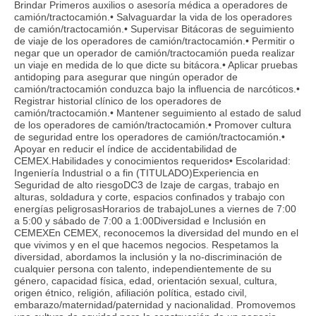
Brindar Primeros auxilios o asesoría médica a operadores de
camión/tractocamión.• Salvaguardar la vida de los operadores
de camión/tractocamión.• Supervisar Bitácoras de seguimiento
de viaje de los operadores de camión/tractocamión.• Permitir o
negar que un operador de camión/tractocamión pueda realizar
un viaje en medida de lo que dicte su bitácora.• Aplicar pruebas
antidoping para asegurar que ningún operador de
camión/tractocamión conduzca bajo la influencia de narcóticos.•
Registrar historial clínico de los operadores de
camión/tractocamión.• Mantener seguimiento al estado de salud
de los operadores de camión/tractocamión.• Promover cultura
de seguridad entre los operadores de camión/tractocamión.•
Apoyar en reducir el índice de accidentabilidad de
CEMEX.Habilidades y conocimientos requeridos• Escolaridad:
Ingeniería Industrial o a fin (TITULADO)Experiencia en
Seguridad de alto riesgoDC3 de Izaje de cargas, trabajo en
alturas, soldadura y corte, espacios confinados y trabajo con
energías peligrosasHorarios de trabajoLunes a viernes de 7:00
a 5:00 y sábado de 7:00 a 1:00Diversidad e Inclusión en
CEMEXEn CEMEX, reconocemos la diversidad del mundo en el
que vivimos y en el que hacemos negocios. Respetamos la
diversidad, abordamos la inclusión y la no-discriminación de
cualquier persona con talento, independientemente de su
género, capacidad física, edad, orientación sexual, cultura,
origen étnico, religión, afiliación política, estado civil,
embarazo/maternidad/paternidad y nacionalidad. Promovemos