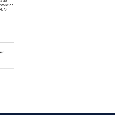
ta de
stancias
AL O
 un