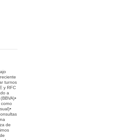
ajo
reciente
ar turnos
INE y RFC
ado a
 (BBVA)•
s como
sual)•
consultas
ima
eza de
rimos
 de