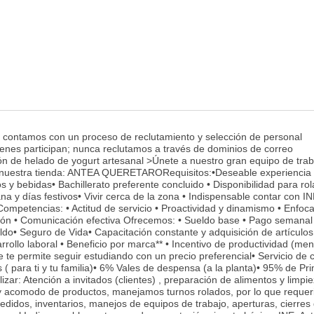
s contamos con un proceso de reclutamiento y selección de personal
ienes participan; nunca reclutamos a través de dominios de correo
ón de helado de yogurt artesanal >Únete a nuestro gran equipo de trab
stra tienda: ANTEA QUERETARORequisitos:•Deseable experiencia 
s y bebidas• Bachillerato preferente concluido • Disponibilidad para rol
na y días festivos• Vivir cerca de la zona • Indispensable contar con 
sCompetencias: • Actitud de servicio • Proactividad y dinamismo • Enfoc
ación • Comunicación efectiva Ofrecemos: • Sueldo base • Pago semanal
ldo• Seguro de Vida• Capacitación constante y adquisición de artículo
ollo laboral • Beneficio por marca** • Incentivo de productividad (men
 te permite seguir estudiando con un precio preferencial• Servicio de 
s ( para ti y tu familia)• 6% Vales de despensa (a la planta)• 95% de Pr
lizar: Atención a invitados (clientes) , preparación de alimentos y limpi
 y acomodo de productos, manejamos turnos rolados, por lo que reque
edidos, inventarios, manejos de equipos de trabajo, aperturas, cierres