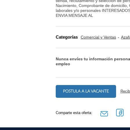
tienda, reclutamiento y selección de pe
Nacimiento, Comprobante de domicilio,
laborales y/o personales INTERES
ENVIA MENSAJE AL
Categorías
Comercial y Ventas
Azaf
Nunca envíes tu información persona
empleo
POSTULA A LA VACANTE
Recib
Comparte esta oferta: