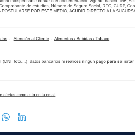
rsonal.Indispensable contar con documentación vigente básica: INE, Ac
 Comprobante de estudios, Número de Seguro Social, RFC, CURP, Con
ADOS POSTULARSE POR ESTE MEDIO, ACUDIR DIRECTO A LA SUCURS
atas
Atención al Cliente
Alimentos / Bebidas / Tabaco
l
(DNI, foto,...), datos bancarios ni realices ningún pago
para solicitar
e ofertas como esta en tu email