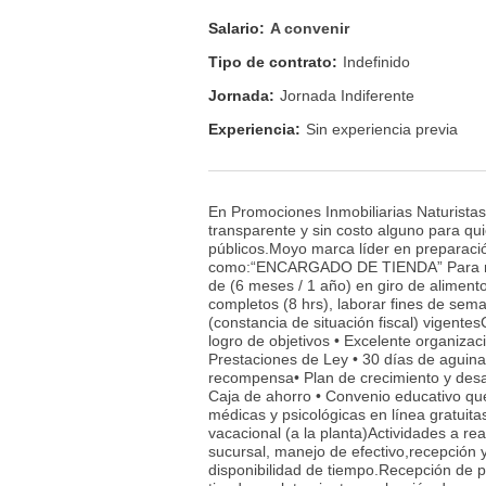
Salario:
A convenir
Tipo de contrato:
Indefinido
Jornada:
Jornada Indiferente
Experiencia:
Sin experiencia previa
En Promociones Inmobiliarias Naturista
transparente y sin costo alguno para qu
públicos.Moyo marca líder en preparaci
como:“ENCARGADO DE TIENDA” Para nue
de (6 meses / 1 año) en giro de alimento
completos (8 hrs), laborar fines de sema
(constancia de situación fiscal) vigente
logro de objetivos • Excelente organiz
Prestaciones de Ley • 30 días de aguina
recompensa• Plan de crecimiento y desarr
Caja de ahorro • Convenio educativo que
médicas y psicológicas en línea gratuita
vacacional (a la planta)Actividades a rea
sucursal, manejo de efectivo,recepción
disponibilidad de tiempo.Recepción de p