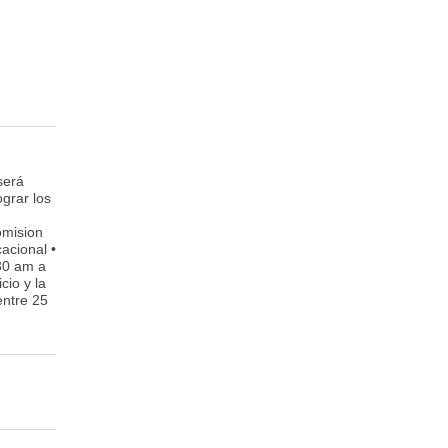
 será
ograr los
omision
acional •
:30 am a
cio y la
entre 25