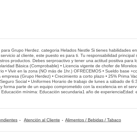
para Grupo Herdez. categoria Helados Nestle Si tienes habilidades en
y servicio al cliente, este puesto es para ti. Tu responsabilidad principal
stros productos. Debes serproactivo y tener una actitud positiva para l
laridad Básica (Comprobable) • Licencia vigente de chofer de Morelos
rario • Vivir en la zona (NO más de 1hr.) OFRECEMOS • Sueldo base +c
la empresa (Grupo Herdez) • Crecimiento a corto plazo • 25% Prima Vac
 Seguro Social • Uniformes Horario de trabajo de lunes a sábado de 6
y forma parte de un equipo comprometido con la excelencia en el servi
os- Educación mínima: Educación secundaria1 año de experienciaEdad: 
ndientes
Atención al Cliente
Alimentos / Bebidas / Tabaco