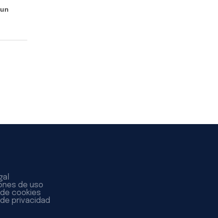
 un
gal
ones de uso
a de cookies
 de privacidad