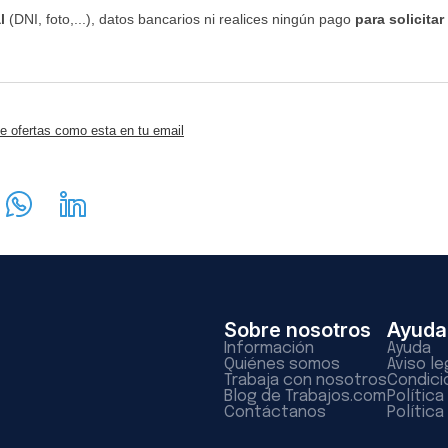
l
(DNI, foto,...), datos bancarios ni realices ningún pago
para solicitar
e ofertas como esta en tu email
Sobre nosotros
Ayuda
Información
Ayuda
Quiénes somos
Aviso le
Trabaja con nosotros
Condici
Blog de Trabajos.com
Polític
Contáctanos
Política