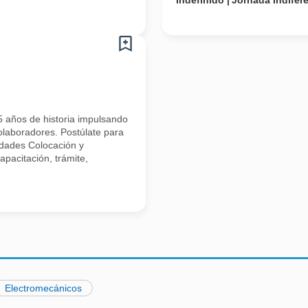
Indefinido
Jornada Indifer
 años de historia impulsando
colaboradores. Postúlate para
idades Colocación y
apacitación, trámite,
Electromecánicos