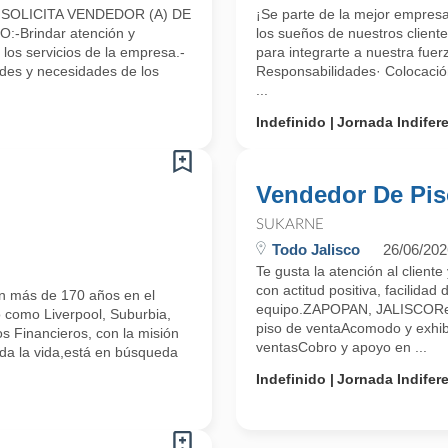
OLICITA VENDEDOR (A) DE
¡Se parte de la mejor empres
Brindar atención y
los sueños de nuestros cliente
 los servicios de la empresa.-
para integrarte a nuestra fuer
udes y necesidades de los
Responsabilidades· Colocació
...
Indefinido
Jornada Indifer
Vendedor De Pi
SUKARNE
Todo Jalisco
26/06/202
Te gusta la atención al clien
con actitud positiva, facilidad
on más de 170 años en el
equipo.ZAPOPAN, JALISCOResp
 como Liverpool, Suburbia,
piso de ventaAcomodo y exhi
s Financieros, con la misión
ventasCobro y apoyo en ...
toda la vida,está en búsqueda
Indefinido
Jornada Indifer