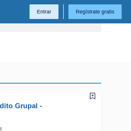
Entrar
Regístrate gratis
ito Grupal -
6