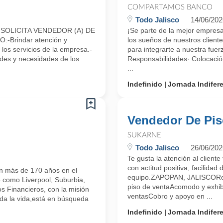
COMPARTAMOS BANCO
Todo Jalisco
14/06/202
OLICITA VENDEDOR (A) DE
¡Se parte de la mejor empres
Brindar atención y
los sueños de nuestros cliente
 los servicios de la empresa.-
para integrarte a nuestra fuer
udes y necesidades de los
Responsabilidades· Colocació
...
Indefinido
Jornada Indifer
Vendedor De Pi
SUKARNE
Todo Jalisco
26/06/202
Te gusta la atención al clien
con actitud positiva, facilidad
on más de 170 años en el
equipo.ZAPOPAN, JALISCOResp
 como Liverpool, Suburbia,
piso de ventaAcomodo y exhi
s Financieros, con la misión
ventasCobro y apoyo en ...
toda la vida,está en búsqueda
Indefinido
Jornada Indifer