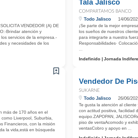
Tala Jalisco
COMPARTAMOS BANCO
Todo Jalisco
14/06/202
OLICITA VENDEDOR (A) DE
¡Se parte de la mejor empres
Brindar atención y
los sueños de nuestros cliente
 los servicios de la empresa.-
para integrarte a nuestra fuer
udes y necesidades de los
Responsabilidades· Colocació
...
Indefinido
Jornada Indifer
Vendedor De Pi
SUKARNE
Todo Jalisco
26/06/202
Te gusta la atención al clien
con actitud positiva, facilidad
on más de 170 años en el
equipo.ZAPOPAN, JALISCOResp
 como Liverpool, Suburbia,
piso de ventaAcomodo y exhi
s Financieros, con la misión
ventasCobro y apoyo en ...
toda la vida,está en búsqueda