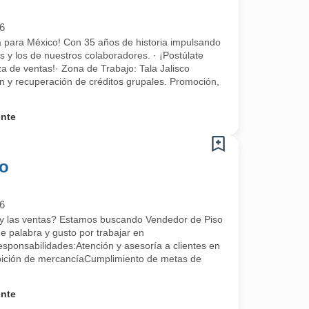
6
a para México! Con 35 años de historia impulsando
s y los de nuestros colaboradores. · ¡Postúlate
za de ventas!· Zona de Trabajo: Tala Jalisco
n y recuperación de créditos grupales. Promoción,
ente
so
6
te y las ventas? Estamos buscando Vendedor de Piso
 de palabra y gusto por trabajar en
onsabilidades:Atención y asesoría a clientes en
bición de mercancíaCumplimiento de metas de
ente