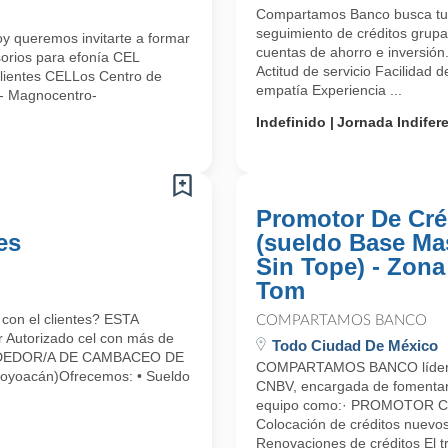
Compartamos Banco busca tu t
seguimiento de créditos grupa
y queremos invitarte a formar
cuentas de ahorro e inversión
orios para efonía CEL
Actitud de servicio Facilidad 
 Clientes CELLos Centro de
empatía Experiencia ...
e- Magnocentro-
Indefinido
Jornada Indifer
Promotor De Cré
es
(sueldo Base Ma
Sin Tope) - Zona
Tom
con el clientes? ESTA
COMPARTAMOS BANCO
Autorizado cel con más de
Todo Ciudad De México
VENDEDOR/A DE CAMBACEO DE
COMPARTAMOS BANCO líder en 
Coyoacán)Ofrecemos: • Sueldo
CNBV, encargada de fomentar el
equipo como:· PROMOTOR C
Colocación de créditos nuevos
Renovaciones de créditos El tr