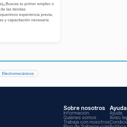
cia)¿Buscas tu primer empleo o
 de las tiendas
equerimos experiencia previa,
as y capacitación necesaria
Electromecánicos
Sobre nosotros
Ayuda
Información
Ayuda
Quiénes somos
Aviso le
Trabaja con nosotros
Condici
Blog de Trabajos.com
Polític