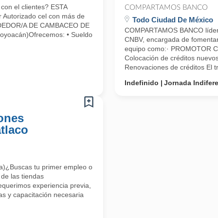
con el clientes? ESTA
COMPARTAMOS BANCO
Autorizado cel con más de
Todo Ciudad De México
VENDEDOR/A DE CAMBACEO DE
COMPARTAMOS BANCO líder en 
Coyoacán)Ofrecemos: • Sueldo
CNBV, encargada de fomentar el
equipo como:· PROMOTOR C
Colocación de créditos nuevos
Renovaciones de créditos El tr
Indefinido
Jornada Indifer
iones
tlaco
cia)¿Buscas tu primer empleo o
 de las tiendas
equerimos experiencia previa,
as y capacitación necesaria