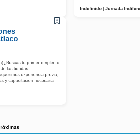
Indefinido
Jornada Indifer
iones
tlaco
cia)¿Buscas tu primer empleo o
 de las tiendas
equerimos experiencia previa,
as y capacitación necesaria
próximas