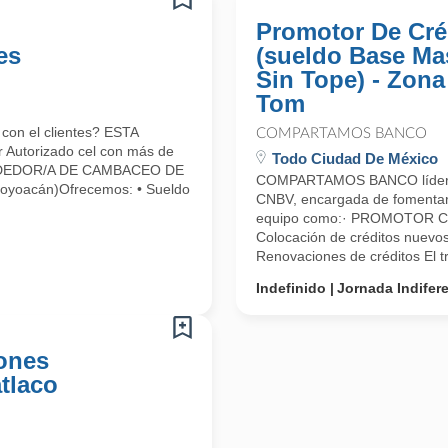
Promotor De Cré
es
(sueldo Base Ma
Sin Tope) - Zona
Tom
con el clientes? ESTA
COMPARTAMOS BANCO
Autorizado cel con más de
Todo Ciudad De México
VENDEDOR/A DE CAMBACEO DE
COMPARTAMOS BANCO líder en 
Coyoacán)Ofrecemos: • Sueldo
CNBV, encargada de fomentar el
equipo como:· PROMOTOR C
Colocación de créditos nuevos
Renovaciones de créditos El tr
Indefinido
Jornada Indifer
iones
tlaco