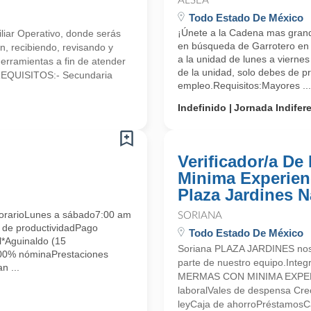
ALSEA
Todo Estado De México
¡Únete a la Cadena mas gran
iliar Operativo, donde serás
en búsqueda de Garrotero en V
n, recibiendo, revisando y
a la unidad de lunes a vierne
herramientas a fin de atender
de la unidad, solo debes de pr
.REQUISITOS:- Secundaria
empleo.Requisitos:Mayores ...
Indefinido
Jornada Indifer
Verificador/a D
Minima Experienc
Plaza Jardines 
arioLunes a sábado7:00 am
SORIANA
 de productividadPago
Todo Estado De México
*Aguinaldo (15
Soriana PLAZA JARDINES nos 
100% nóminaPrestaciones
parte de nuestro equipo.Int
n ...
MERMAS CON MINIMA EXPERIE
laboralVales de despensa Crec
leyCaja de ahorroPréstamosCa