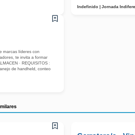
Indefinido
Jornada Indifer
e marcas líderes con
dores, te invita a formar
 ALMACEN · REQUISITOS :
anejo de handheld, conteo
imilares