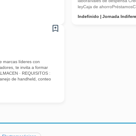
laboralVales de despensa Crec
leyCaja de ahorroPréstamosCa
Indefinido
Jornada Indifer
e marcas líderes con
dores, te invita a formar
 ALMACEN · REQUISITOS :
anejo de handheld, conteo