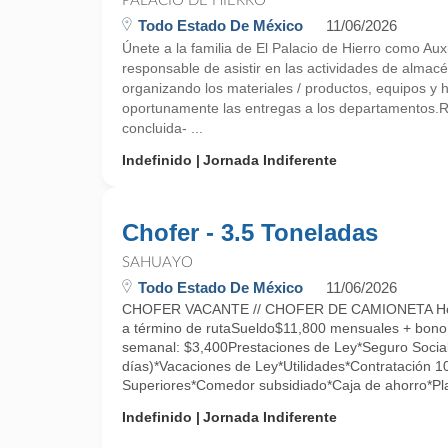
PALACIO DE HIERRO
Todo Estado De México
11/06/2026
Únete a la familia de El Palacio de Hierro como Aux
responsable de asistir en las actividades de almacé
organizando los materiales / productos, equipos y 
oportunamente las entregas a los departamentos
concluida- ...
Indefinido
Jornada Indiferente
Chofer - 3.5 Toneladas
SAHUAYO
Todo Estado De México
11/06/2026
CHOFER VACANTE // CHOFER DE CAMIONETA Hor
a término de rutaSueldo$11,800 mensuales + bono
semanal: $3,400Prestaciones de Ley*Seguro Social
días)*Vacaciones de Ley*Utilidades*Contratación 
Superiores*Comedor subsidiado*Caja de ahorro*Pla
Indefinido
Jornada Indiferente