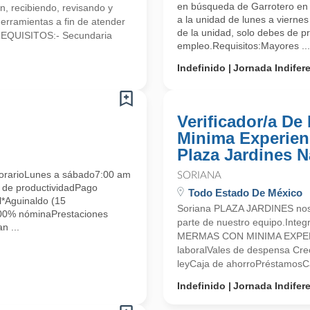
en búsqueda de Garrotero en V
n, recibiendo, revisando y
a la unidad de lunes a vierne
herramientas a fin de atender
de la unidad, solo debes de pr
.REQUISITOS:- Secundaria
empleo.Requisitos:Mayores ...
Indefinido
Jornada Indifer
Verificador/a D
Minima Experienc
Plaza Jardines 
arioLunes a sábado7:00 am
SORIANA
 de productividadPago
Todo Estado De México
*Aguinaldo (15
Soriana PLAZA JARDINES nos 
100% nóminaPrestaciones
parte de nuestro equipo.Int
n ...
MERMAS CON MINIMA EXPERIE
laboralVales de despensa Crec
leyCaja de ahorroPréstamosCa
Indefinido
Jornada Indifer