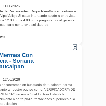
11/06/2026
de de Restaurantes, Grupo Alsea!Nos encontramos
ips Vallejo Si estas interesado acude a entrevista
s de 12:00 pm a 4:00 pm y pregunta por el gerente
esentarte contu cv o solicitud de
ente
e Mermas Con
ia - Soriana
Naucalpan
12/06/2026
encontramos en búsqueda de tu talento, forma
egrante a nuestro equipo como: VERIFICADOR/A DE
NCIAOfrecemos:Sueldo Base Estabilidad
imiento a corto plazoPrestaciones superiores a la
pacitación ...