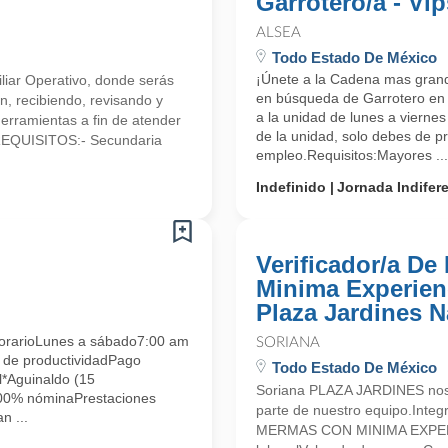
Garrotero/a - Vip
ALSEA
Todo Estado De México
¡Únete a la Cadena mas gran
iliar Operativo, donde serás
en búsqueda de Garrotero en V
n, recibiendo, revisando y
a la unidad de lunes a vierne
herramientas a fin de atender
de la unidad, solo debes de pr
.REQUISITOS:- Secundaria
empleo.Requisitos:Mayores ...
Indefinido
Jornada Indifer
Verificador/a D
Minima Experienc
Plaza Jardines 
arioLunes a sábado7:00 am
SORIANA
 de productividadPago
Todo Estado De México
*Aguinaldo (15
Soriana PLAZA JARDINES nos 
100% nóminaPrestaciones
parte de nuestro equipo.Int
n ...
MERMAS CON MINIMA EXPERIE