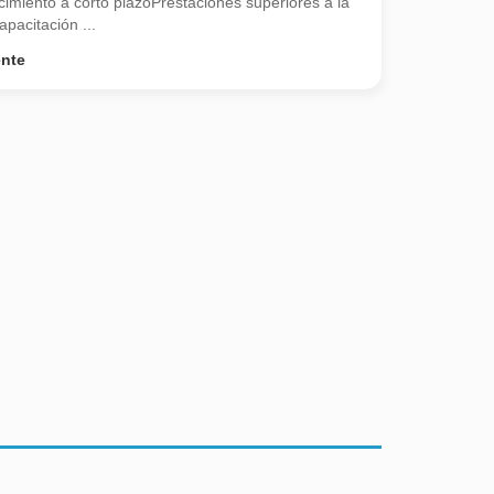
imiento a corto plazoPrestaciones superiores a la
pacitación ...
ente