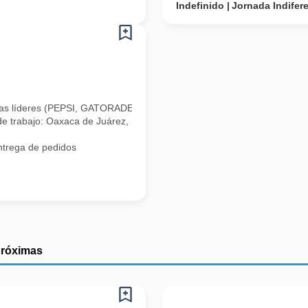
Indefinido
Jornada Indifer
as líderes (PEPSI, GATORADE, E PURA, ALPURA, LIPTON, ETC) con prese
rabajo: Oaxaca de Juárez,
ntrega de pedidos
próximas