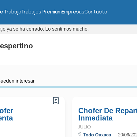
e Trabajo
Trabajos Premium
Empresas
Contacto
bajo ya se ha cerrado. Lo sentimos mucho.
espertino
pueden interesar
ofer
Chofer De Repart
enta
Inmediata
JULIO
Todo Oaxaca
20/06/20