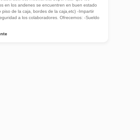
os en los andenes se encuentren en buen estado
piso de la caja, bordes de la caja,etc) -Impartir
eguridad a los colaboradores. Ofrecemos: -Sueldo
ente
ncia a nivel nacional y más de 40,000 colaboradores, te invita a fo