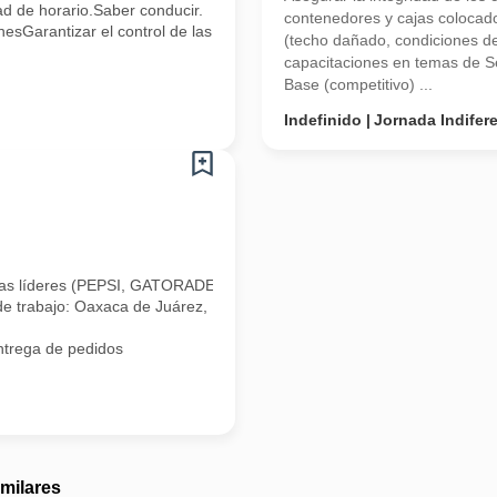
ad de horario.Saber conducir.
contenedores y cajas colocad
esGarantizar el control de las
(techo dañado, condiciones de 
capacitaciones en temas de S
Base (competitivo) ...
Indefinido
Jornada Indifer
as líderes (PEPSI, GATORADE, E PURA, ALPURA, LIPTON, ETC) con prese
rabajo: Oaxaca de Juárez,
ntrega de pedidos
imilares