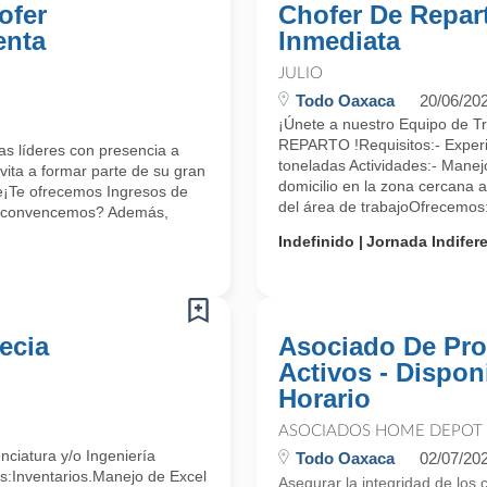
ofer
Chofer De Repart
enta
Inmediata
JULIO
Todo Oaxaca
20/06/20
¡Únete a nuestro Equipo de 
REPARTO !Requisitos:- Experi
s líderes con presencia a
toneladas Actividades:- Manej
vita a formar parte de su gran
domicilio en la zona cercana 
le¡Te ofrecemos Ingresos de
del área de trabajoOfrecemos:-
e convencemos? Además,
Indefinido
Jornada Indifer
ecia
Asociado De Pro
Activos - Dispon
Horario
ASOCIADOS HOME DEPOT
nciatura y/o Ingeniería
Todo Oaxaca
02/07/20
:Inventarios.Manejo de Excel
Asegurar la integridad de los 