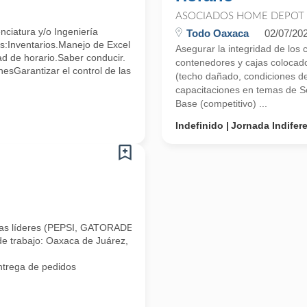
ASOCIADOS HOME DEPOT
nciatura y/o Ingeniería
Todo Oaxaca
02/07/20
:Inventarios.Manejo de Excel
Asegurar la integridad de los 
ad de horario.Saber conducir.
contenedores y cajas colocad
esGarantizar el control de las
(techo dañado, condiciones de 
capacitaciones en temas de S
Base (competitivo) ...
Indefinido
Jornada Indifer
as líderes (PEPSI, GATORADE, E PURA, ALPURA, LIPTON, ETC) con prese
rabajo: Oaxaca de Juárez,
ntrega de pedidos