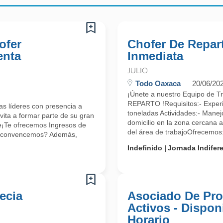
ofer
Chofer De Repart
enta
Inmediata
JULIO
Todo Oaxaca
20/06/20
¡Únete a nuestro Equipo de 
REPARTO !Requisitos:- Experi
s líderes con presencia a
toneladas Actividades:- Manej
vita a formar parte de su gran
domicilio en la zona cercana 
le¡Te ofrecemos Ingresos de
del área de trabajoOfrecemos:-
e convencemos? Además,
Indefinido
Jornada Indifer
ecia
Asociado De Pro
Activos - Dispon
Horario