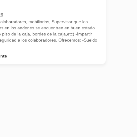
26
colaboradores, mobiliarios, Supervisar que los
os en los andenes se encuentren en buen estado
piso de la caja, bordes de la caja,etc) -Impartir
eguridad a los colaboradores. Ofrecemos: -Sueldo
ente
ncia a nivel nacional y más de 40,000 colaboradores, te invita a fo