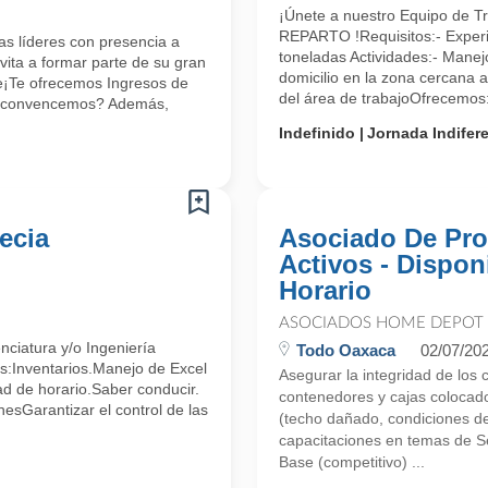
¡Únete a nuestro Equipo de 
REPARTO !Requisitos:- Experi
s líderes con presencia a
toneladas Actividades:- Manej
vita a formar parte de su gran
domicilio en la zona cercana 
le¡Te ofrecemos Ingresos de
del área de trabajoOfrecemos:-
e convencemos? Además,
Indefinido
Jornada Indifer
ecia
Asociado De Pro
Activos - Dispon
Horario
ASOCIADOS HOME DEPOT
nciatura y/o Ingeniería
Todo Oaxaca
02/07/20
:Inventarios.Manejo de Excel
Asegurar la integridad de los 
ad de horario.Saber conducir.
contenedores y cajas colocad
esGarantizar el control de las
(techo dañado, condiciones de 
capacitaciones en temas de S
Base (competitivo) ...