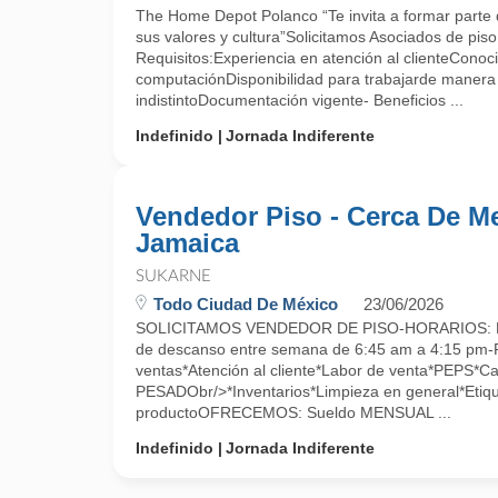
The Home Depot Polanco “Te invita a formar parte d
sus valores y cultura”Solicitamos Asociados de piso
Requisitos:Experiencia en atención al clienteConoc
computaciónDisponibilidad para trabajarde maner
indistintoDocumentación vigente- Beneficios ...
Indefinido
Jornada Indiferente
Vendedor Piso - Cerca De M
Jamaica
SUKARNE
Todo Ciudad De México
23/06/2026
SOLICITAMOS VENDEDOR DE PISO-HORARIOS: Lu
de descanso entre semana de 6:45 am a 4:15 pm-
ventas*Atención al cliente*Labor de venta*PEPS*C
PESADObr/>*Inventarios*Limpieza en general*Etiqu
productoOFRECEMOS: Sueldo MENSUAL ...
Indefinido
Jornada Indiferente