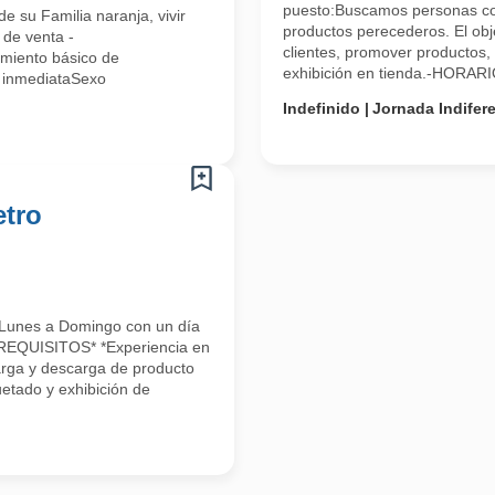
puesto:Buscamos personas co
e su Familia naranja, vivir
productos perecederos. El obje
 de venta -
clientes, promover productos, 
imiento básico de
exhibición en tienda.-HORARIO
a inmediataSexo
Indefinido
Jornada Indifer
etro
nes a Domingo con un día
REQUISITOS* *Experiencia en
arga y descarga de producto
etado y exhibición de