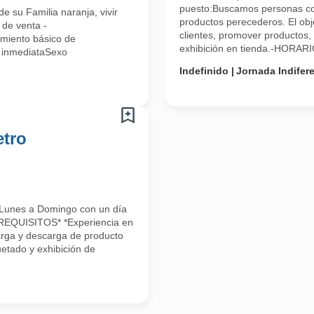
puesto:Buscamos personas co
e su Familia naranja, vivir
productos perecederos. El obje
 de venta -
clientes, promover productos, 
imiento básico de
exhibición en tienda.-HORARIO
a inmediataSexo
Indefinido
Jornada Indifer
etro
nes a Domingo con un día
REQUISITOS* *Experiencia en
arga y descarga de producto
etado y exhibición de