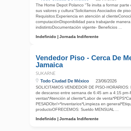
The Home Depot Polanco “Te invita a formar parte d
sus valores y cultura”Solicitamos Asociados de piso
Requisitos:Experiencia en atención al clienteConoc
computaciónDisponibilidad para trabajarde maner
indistintoDocumentación vigente- Beneficios ...
Indefinido
Jornada Indiferente
Vendedor Piso - Cerca De M
Jamaica
SUKARNE
Todo Ciudad De México
23/06/2026
SOLICITAMOS VENDEDOR DE PISO-HORARIOS: Lu
de descanso entre semana de 6:45 am a 4:15 pm-
ventas*Atención al cliente*Labor de venta*PEPS*C
PESADObr/>*Inventarios*Limpieza en general*Etiqu
productoOFRECEMOS: Sueldo MENSUAL ...
Indefinido
Jornada Indiferente