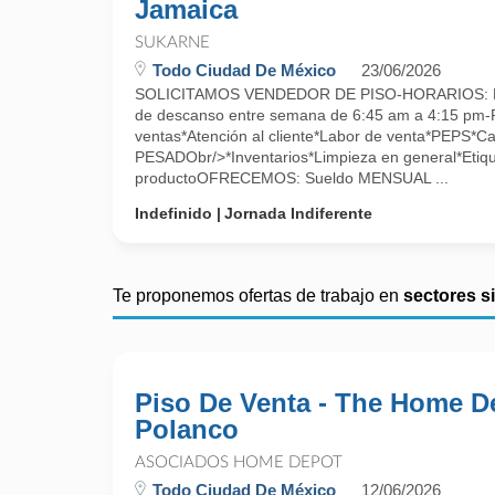
Jamaica
SUKARNE
Todo Ciudad De México
23/06/2026
SOLICITAMOS VENDEDOR DE PISO-HORARIOS: Lu
de descanso entre semana de 6:45 am a 4:15 pm-
ventas*Atención al cliente*Labor de venta*PEPS*C
PESADObr/>*Inventarios*Limpieza en general*Etiqu
productoOFRECEMOS: Sueldo MENSUAL ...
Indefinido
Jornada Indiferente
Te proponemos ofertas de trabajo en
sectores s
Piso De Venta - The Home D
Polanco
ASOCIADOS HOME DEPOT
Todo Ciudad De México
12/06/2026