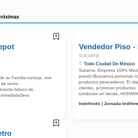
próximas
epot
Vendedor Piso -
SUKARNE
Todo Ciudad De México
Sukarne, Empresa 100% Mexi
puesto:Buscamos personas co
e su Familia naranja, vivir
productos perecederos. El obje
 de venta -
clientes, promover productos, 
imiento básico de
exhibición en tienda.-HORARIO
a inmediataSexo
Indefinido
Jornada Indifer
etro