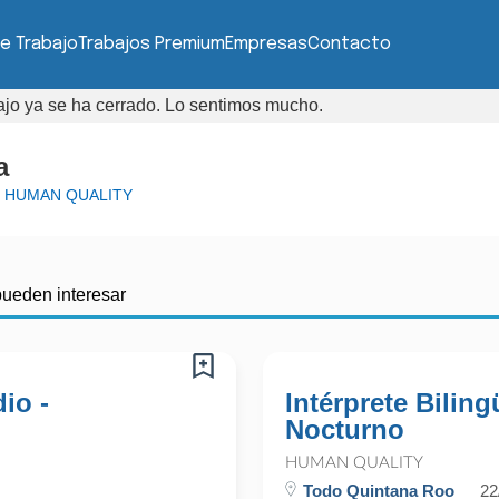
e Trabajo
Trabajos Premium
Empresas
Contacto
bajo ya se ha cerrado. Lo sentimos mucho.
a
a
HUMAN QUALITY
pueden interesar
io -
Intérprete Bilin
Nocturno
HUMAN QUALITY
Todo Quintana Roo
22