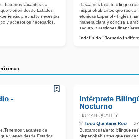
güe.Tenemos vacantes de
Buscamos talento bilingüe re
s que vienen desde Estados
hispanohablantes que residen
periencia previa.No necesitas
efónicas Español - Inglés (lla
po y accesorios necesarios.
manera clara y concisa a amb
seguro, cuestiones financieras,
Indefinido
Jornada Indifer
próximas
io -
Intérprete Bilin
Nocturno
HUMAN QUALITY
Todo Quintana Roo
22
güe.Tenemos vacantes de
Buscamos talento bilingüe re
s que vienen desde Estados
hispanohablantes que residen