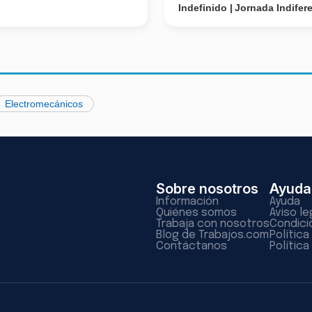
Indefinido
Jornada Indifer
Electromecánicos
Sobre nosotros
Ayuda
Información
Ayuda
Quiénes somos
Aviso le
Trabaja con nosotros
Condici
Blog de Trabajos.com
Polític
Contáctanos
Política