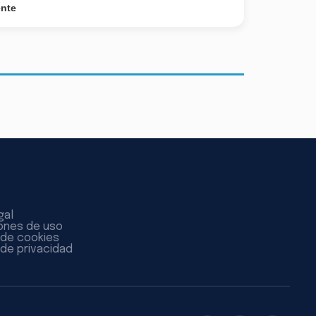
ente
gal
ones de uso
a de cookies
 de privacidad