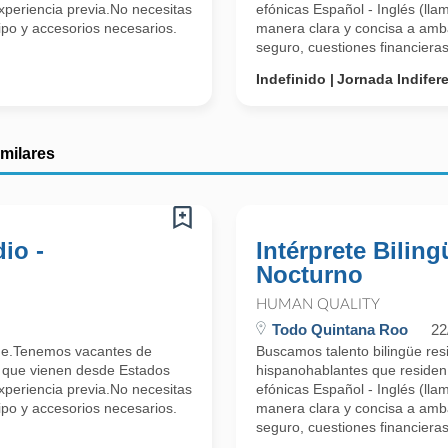
periencia previa.No necesitas
efónicas Español - Inglés (lla
po y accesorios necesarios.
manera clara y concisa a amb
seguro, cuestiones financieras,
Indefinido
Jornada Indifer
imilares
io -
Intérprete Bilin
Nocturno
HUMAN QUALITY
Todo Quintana Roo
22
güe.Tenemos vacantes de
Buscamos talento bilingüe re
s que vienen desde Estados
hispanohablantes que residen
periencia previa.No necesitas
efónicas Español - Inglés (lla
po y accesorios necesarios.
manera clara y concisa a amb
seguro, cuestiones financieras,