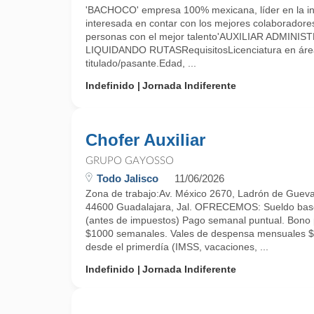
'BACHOCO' empresa 100% mexicana, líder en la ind
interesada en contar con los mejores colaboradore
personas con el mejor talento'AUXILIAR ADMIN
LIQUIDANDO RUTASRequisitosLicenciatura en área
titulado/pasante.Edad, ...
Indefinido
Jornada Indiferente
Chofer Auxiliar
GRUPO GAYOSSO
Todo Jalisco
11/06/2026
Zona de trabajo:Av. México 2670, Ladrón de Guev
44600 Guadalajara, Jal. OFRECEMOS: Sueldo bas
(antes de impuestos) Pago semanal puntual. Bono 
$1000 semanales. Vales de despensa mensuales $2
desde el primerdía (IMSS, vacaciones, ...
Indefinido
Jornada Indiferente