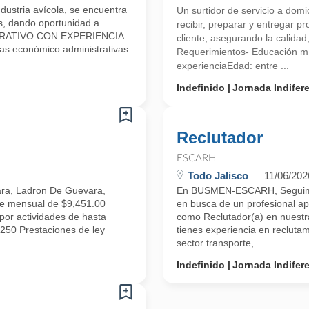
ustria avícola, se encuentra
Un surtidor de servicio a domi
s, dando oportunidad a
recibir, preparar y entregar p
ISTRATIVO CON EXPERIENCIA
cliente, asegurando la calidad,
s económico administrativas
Requerimientos- Educación m
experienciaEdad: entre ...
Indefinido
Jornada Indifer
Reclutador
ESCARH
Todo Jalisco
11/06/202
ara, Ladron De Guevara,
En BUSMEN-ESCARH, Seguimos
e mensual de $9,451.00
en busca de un profesional ap
por actividades de hasta
como Reclutador(a) en nuestra
50 Prestaciones de ley
tienes experiencia en reclutam
sector transporte, ...
Indefinido
Jornada Indifer