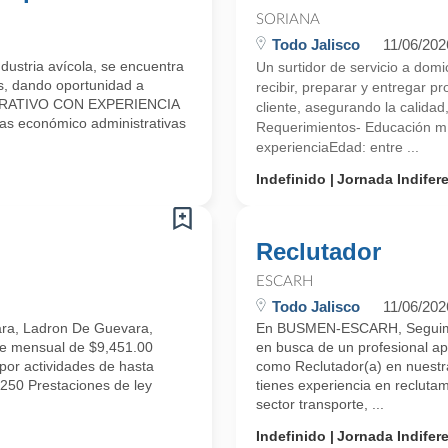
SORIANA
Todo Jalisco
11/06/202
ustria avícola, se encuentra
Un surtidor de servicio a domi
s, dando oportunidad a
recibir, preparar y entregar p
ISTRATIVO CON EXPERIENCIA
cliente, asegurando la calidad,
s económico administrativas
Requerimientos- Educación m
experienciaEdad: entre ...
Indefinido
Jornada Indifer
Reclutador
ESCARH
Todo Jalisco
11/06/202
ara, Ladron De Guevara,
En BUSMEN-ESCARH, Seguimos
e mensual de $9,451.00
en busca de un profesional ap
por actividades de hasta
como Reclutador(a) en nuestra
50 Prestaciones de ley
tienes experiencia en reclutam
sector transporte, ...
Indefinido
Jornada Indifer