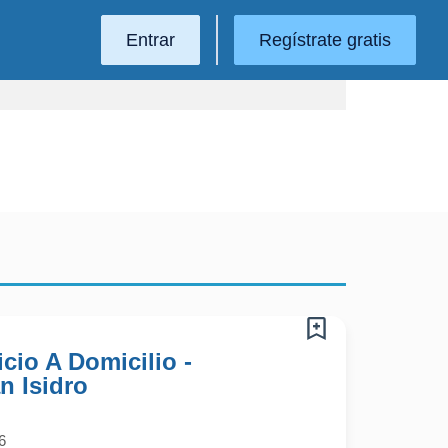
Entrar
Regístrate gratis
cio A Domicilio -
n Isidro
6