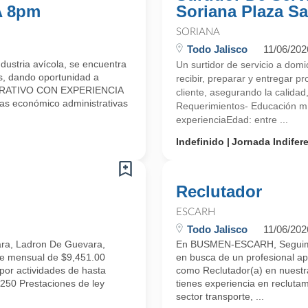
A 8pm
Soriana Plaza Sa
SORIANA
Todo Jalisco
11/06/202
ustria avícola, se encuentra
Un surtidor de servicio a domi
s, dando oportunidad a
recibir, preparar y entregar p
ISTRATIVO CON EXPERIENCIA
cliente, asegurando la calidad,
s económico administrativas
Requerimientos- Educación m
experienciaEdad: entre ...
Indefinido
Jornada Indifer
Reclutador
ESCARH
Todo Jalisco
11/06/202
ara, Ladron De Guevara,
En BUSMEN-ESCARH, Seguimos
e mensual de $9,451.00
en busca de un profesional ap
por actividades de hasta
como Reclutador(a) en nuestra
50 Prestaciones de ley
tienes experiencia en reclutam
sector transporte, ...