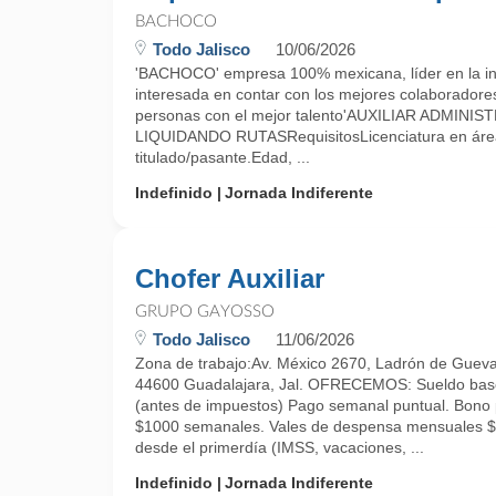
BACHOCO
Todo Jalisco
10/06/2026
'BACHOCO' empresa 100% mexicana, líder en la ind
interesada en contar con los mejores colaboradore
personas con el mejor talento'AUXILIAR ADMIN
LIQUIDANDO RUTASRequisitosLicenciatura en área
titulado/pasante.Edad, ...
Indefinido
Jornada Indiferente
Chofer Auxiliar
GRUPO GAYOSSO
Todo Jalisco
11/06/2026
Zona de trabajo:Av. México 2670, Ladrón de Guev
44600 Guadalajara, Jal. OFRECEMOS: Sueldo bas
(antes de impuestos) Pago semanal puntual. Bono 
$1000 semanales. Vales de despensa mensuales $2
desde el primerdía (IMSS, vacaciones, ...
Indefinido
Jornada Indiferente