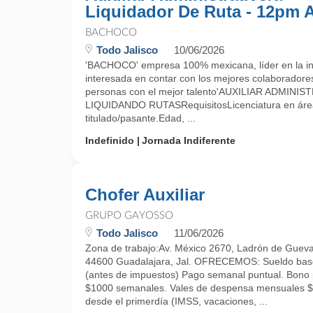
Liquidador De Ruta - 12pm 
BACHOCO
Todo Jalisco
10/06/2026
'BACHOCO' empresa 100% mexicana, líder en la ind
interesada en contar con los mejores colaboradore
personas con el mejor talento'AUXILIAR ADMIN
LIQUIDANDO RUTASRequisitosLicenciatura en área
titulado/pasante.Edad, ...
Indefinido
Jornada Indiferente
Chofer Auxiliar
GRUPO GAYOSSO
Todo Jalisco
11/06/2026
Zona de trabajo:Av. México 2670, Ladrón de Guev
44600 Guadalajara, Jal. OFRECEMOS: Sueldo bas
(antes de impuestos) Pago semanal puntual. Bono 
$1000 semanales. Vales de despensa mensuales $2
desde el primerdía (IMSS, vacaciones, ...