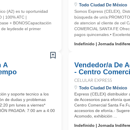
Todo Ciudad De México
ico (A2) es tu oportunidad
Somos Express (CELEX), Distr
 | 100% ATC |
búsqueda de un/a:PROMOTO
base + BONOSCapacitación
de atencion al cliente de ce
de leydesde el primer
COMERCIAL SANTA FE Ofrecem
pagos quincenales.• Excelen
Indefinido
Jornada Indifer
n A
Vendedor/a De A
iempo
- Centro Comerci
CELULAR EXPRESS
Todo Ciudad De México
ón y soporte tecnico a los
Express (CELEX) distribuidor
ión de dudas y problemas
de Accesorios para efonía que
2:20 pm lunes a viernes*
Centro Comercial Santa Fe.Fun
CIÓN PAGADA: 7:00 am a 4:00
accesorios de efonía.- Sugere
Acomodo, exhibición ...
Indefinido
Jornada Indifer