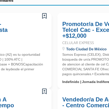
imilares
-
Promotor/a De V
sta
Telcel Cac - Exc
+$12,000
CELULAR EXPRESS
Todo Ciudad De México
ico (A2) es tu oportunidad
Somos Express (CELEX), Distr
 | 100% ATC |
búsqueda de un/a:PROMOTO
base + BONOSCapacitación
de atencion al cliente de ce
de leydesde el primer
COMERCIAL SANTA FE Ofrecem
pagos quincenales.• Excelen
Indefinido
Jornada Indifer
n A
Vendedor/a De A
iempo
- Centro Comerci