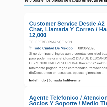
Te proponemos ofertas de trabajo en
sectores s
Customer Service Desde A2 
Chat, Llamada Y Correo / Ha
12,000
TELEPERFORMANCE NSN
Todo Ciudad De México
08/06/2026
Si no dominas el ingles aun o cuentas con nivel bas
para poder mejorar el idioma2 DIAS DE DESCANSO
DISPONIBILIDAD VESPERTINAOfrecemos:Sueldo 
totalmente pagadaPagos catorcenalesPrestaciones 
díaDescuentos en escuelas, ópticas, gimnasios ...
Indefinido
Jornada Indiferente
Agente Telefonico / Atencio
Socios Y Soporte / Medio T