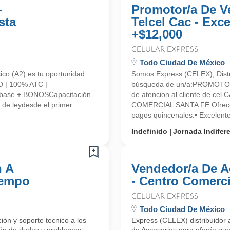
-
Promotor/a De V
sta
Telcel Cac - Exc
+$12,000
CELULAR EXPRESS
Todo Ciudad De México
ico (A2) es tu oportunidad
Somos Express (CELEX), Distr
 | 100% ATC |
búsqueda de un/a:PROMOTO
base + BONOSCapacitación
de atencion al cliente de ce
de leydesde el primer
COMERCIAL SANTA FE Ofrecem
pagos quincenales.• Excelen
Indefinido
Jornada Indifer
n A
Vendedor/a De A
iempo
- Centro Comerci
CELULAR EXPRESS
Todo Ciudad De México
ón y soporte tecnico a los
Express (CELEX) distribuidor