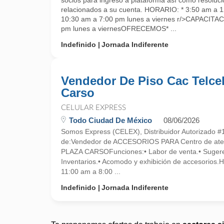
socios para ingreso a plataforma así como resoluc
relacionados a su cuenta. HORARIO: * 3:50 am a 1
10:30 am a 7:00 pm lunes a viernes r/>CAPACITA
pm lunes a viernesOFRECEMOS* ...
Indefinido
Jornada Indiferente
Vendedor De Piso Cac Telce
Carso
CELULAR EXPRESS
Todo Ciudad De México
08/06/2026
Somos Express (CELEX), Distribuidor Autorizado #
de:Vendedor de ACCESORIOS PARA Centro de atenc
PLAZA CARSOFunciones:• Labor de venta.• Sugere
Inventarios.• Acomodo y exhibición de accesorios.
11:00 am a 8:00 ...
Indefinido
Jornada Indiferente