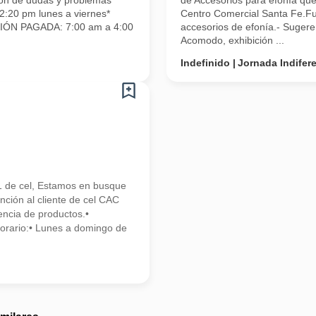
ión de dudas y problemas
de Accesorios para efonía que
2:20 pm lunes a viernes*
Centro Comercial Santa Fe.Fun
CIÓN PAGADA: 7:00 am a 4:00
accesorios de efonía.- Sugere
Acomodo, exhibición ...
Indefinido
Jornada Indifer
l
1 de cel, Estamos en busque
ión al cliente de cel CAC
ncia de productos.•
Horario:• Lunes a domingo de