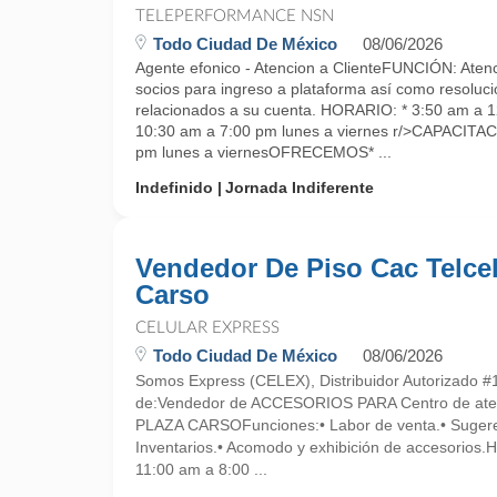
TELEPERFORMANCE NSN
Todo Ciudad De México
08/06/2026
Agente efonico - Atencion a ClienteFUNCIÓN: Atenci
socios para ingreso a plataforma así como resoluc
relacionados a su cuenta. HORARIO: * 3:50 am a 1
10:30 am a 7:00 pm lunes a viernes r/>CAPACITA
pm lunes a viernesOFRECEMOS* ...
Indefinido
Jornada Indiferente
Vendedor De Piso Cac Telce
Carso
CELULAR EXPRESS
Todo Ciudad De México
08/06/2026
Somos Express (CELEX), Distribuidor Autorizado #
de:Vendedor de ACCESORIOS PARA Centro de atenc
PLAZA CARSOFunciones:• Labor de venta.• Sugere
Inventarios.• Acomodo y exhibición de accesorios.
11:00 am a 8:00 ...