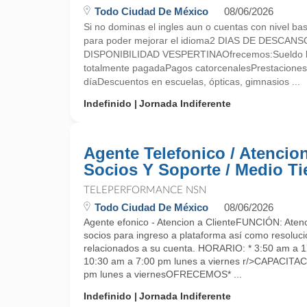
Todo Ciudad De México
08/06/2026
Si no dominas el ingles aun o cuentas con nivel bas
para poder mejorar el idioma2 DIAS DE DESCANSO
DISPONIBILIDAD VESPERTINAOfrecemos:Sueldo 
totalmente pagadaPagos catorcenalesPrestaciones 
díaDescuentos en escuelas, ópticas, gimnasios ...
Indefinido
Jornada Indiferente
Agente Telefonico / Atencio
Socios Y Soporte / Medio T
TELEPERFORMANCE NSN
Todo Ciudad De México
08/06/2026
Agente efonico - Atencion a ClienteFUNCIÓN: Atenci
socios para ingreso a plataforma así como resoluc
relacionados a su cuenta. HORARIO: * 3:50 am a 1
10:30 am a 7:00 pm lunes a viernes r/>CAPACITA
pm lunes a viernesOFRECEMOS* ...
Indefinido
Jornada Indiferente