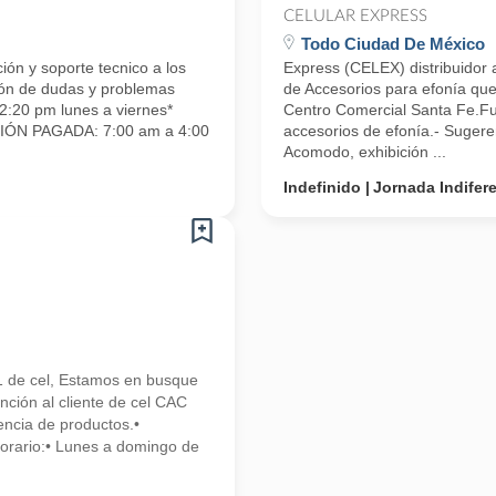
CELULAR EXPRESS
Todo Ciudad De México
ón y soporte tecnico a los
Express (CELEX) distribuidor
ión de dudas y problemas
de Accesorios para efonía que
2:20 pm lunes a viernes*
Centro Comercial Santa Fe.Fun
CIÓN PAGADA: 7:00 am a 4:00
accesorios de efonía.- Sugere
Acomodo, exhibición ...
Indefinido
Jornada Indifer
l
1 de cel, Estamos en busque
ión al cliente de cel CAC
ncia de productos.•
Horario:• Lunes a domingo de