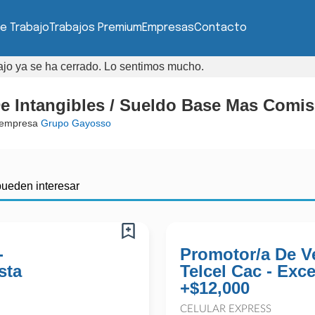
e Trabajo
Trabajos Premium
Empresas
Contacto
bajo ya se ha cerrado. Lo sentimos mucho.
e Intangibles / Sueldo Base Mas Comi
 empresa
Grupo Gayosso
pueden interesar
-
Promotor/a De V
sta
Telcel Cac - Exc
+$12,000
CELULAR EXPRESS