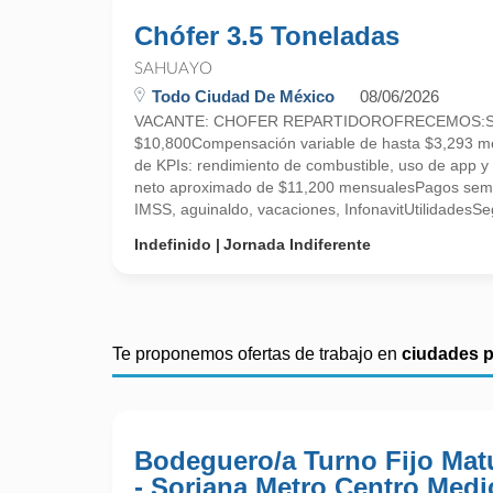
Chófer 3.5 Toneladas
SAHUAYO
Todo Ciudad De México
08/06/2026
VACANTE: CHOFER REPARTIDOROFRECEMOS:Suel
$10,800Compensación variable de hasta $3,293 me
de KPIs: rendimiento de combustible, uso de app y
neto aproximado de $11,200 mensualesPagos sema
IMSS, aguinaldo, vacaciones, InfonavitUtilidadesSeg
Indefinido
Jornada Indiferente
Te proponemos ofertas de trabajo en
ciudades 
Bodeguero/a Turno Fijo Mat
- Soriana Metro Centro Medi