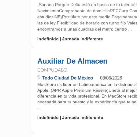
¡Soriana Parque Delta está en busca de tu talento
NacimientoComprobante de domicilioRFCCurp Co
estudiosINE¡Postúlate por este medio!Pago semana
las de ley Flexibilidad de horario con turno fijo V
encontramos a unas cuadras del metro centro ...
Indefinido
Jornada Indiferente
Auxiliar De Almacen
COMPUDABO
Todo Ciudad De México
08/06/2026
MacStore es líder en Latinoamérica en la distribuci
Apple. (APR Apple Premium Reselle)Únete al mejor 
diferencia en tu vida profesional. En MacStore recib
necesaria para tu puesto y la experiencia que te ser
...
Indefinido
Jornada Indiferente