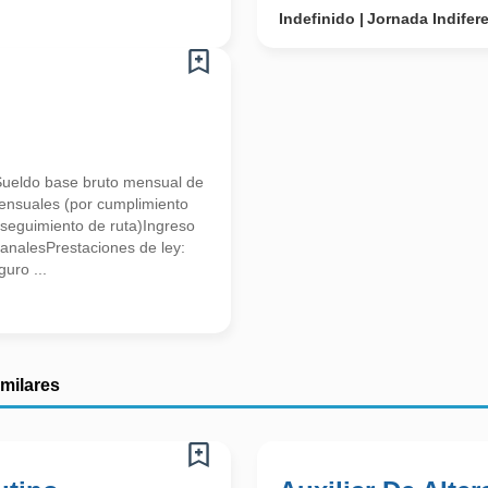
Indefinido
Jornada Indifer
do base bruto mensual de
nsuales (por cumplimiento
 seguimiento de ruta)Ingreso
nalesPrestaciones de ley:
uro ...
imilares