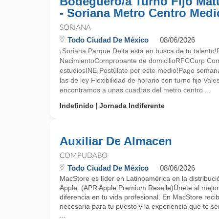
Bodeguero/a Turno Fijo Mat
- Soriana Metro Centro Medi
SORIANA
Todo Ciudad De México
08/06/2026
¡Soriana Parque Delta está en busca de tu talento
NacimientoComprobante de domicilioRFCCurp Co
estudiosINE¡Postúlate por este medio!Pago semana
las de ley Flexibilidad de horario con turno fijo V
encontramos a unas cuadras del metro centro ...
Indefinido
Jornada Indiferente
Auxiliar De Almacen
COMPUDABO
Todo Ciudad De México
08/06/2026
MacStore es líder en Latinoamérica en la distribuci
Apple. (APR Apple Premium Reselle)Únete al mejor 
diferencia en tu vida profesional. En MacStore recib
necesaria para tu puesto y la experiencia que te ser
...