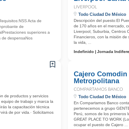
LIVERPOOL
Todo Ciudad De México
Descripción del puesto:El Pue
!Requisitos:NSS Acta de
de 170 años en el mercado, 
mprobante de
Liverpool, Suburbia, Centros 
lPrestaciones superiores a
Financieros, con la misión de s
ales de despensaNos
la vida, ...
Indefinido
Jornada Indifer
Cajero Comodin 
Metropolitana
COMPARTAMOS BANCO
ón de productos y servicios
Todo Ciudad De México
equipo de trabajo y marca la
En Compartamos Banco contam
irás la capacitación técnica
pertenecemos a grupo GENTERA
virá de por vida.· Solicitamos
Perú, somos de los primeros l
GREAT PLACE TO WORK (Los Me
ocupar el puesto de Cajero ...