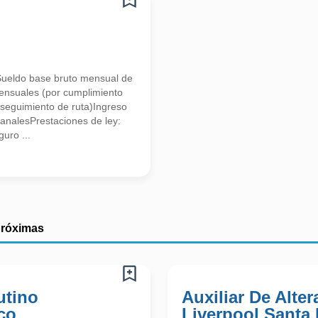
do base bruto mensual de
nsuales (por cumplimiento
 seguimiento de ruta)Ingreso
nalesPrestaciones de ley:
uro ...
próximas
utino
Auxiliar De Alter
co
Liverpool Santa 