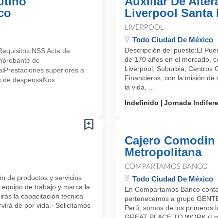
utino
Auxiliar De Alter
co
Liverpool Santa 
LIVERPOOL
Todo Ciudad De México
Descripción del puesto:El Pue
!Requisitos:NSS Acta de
de 170 años en el mercado, 
mprobante de
Liverpool, Suburbia, Centros 
lPrestaciones superiores a
Financieros, con la misión de s
ales de despensaNos
la vida, ...
Indefinido
Jornada Indifer
Cajero Comodin 
Metropolitana
COMPARTAMOS BANCO
ón de productos y servicios
Todo Ciudad De México
equipo de trabajo y marca la
En Compartamos Banco contam
irás la capacitación técnica
pertenecemos a grupo GENTERA
virá de por vida.· Solicitamos
Perú, somos de los primeros l
GREAT PLACE TO WORK (Los Me