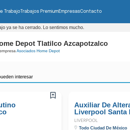
e Trabajo
Trabajos Premium
Empresas
Contacto
bajo ya se ha cerrado. Lo sentimos mucho.
ome Depot Tlatilco Azcapotzalco
 empresa
Asociados Home Depot
pueden interesar
utino
Auxiliar De Alter
co
Liverpool Santa 
LIVERPOOL
Todo Ciudad De México