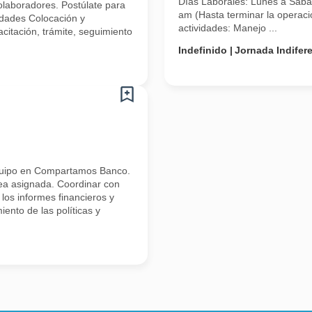
Días Laborales: Lunes a Sába
colaboradores. Postúlate para
am (Hasta terminar la operaci
idades Colocación y
actividades: Manejo ...
citación, trámite, seguimiento
Indefinido
Jornada Indifer
quipo en Compartamos Banco.
rea asignada. Coordinar con
 los informes financieros y
ento de las políticas y