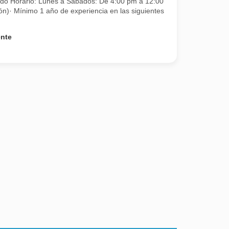
do Horario: Lunes a Sábados: De 4:00 pm a 12:00
ón)· Mínimo 1 año de experiencia en las siguientes
ente