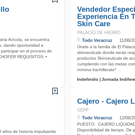
llo
Vendedor Especi
Experiencia En 
Skin Care
PALACIO DE HIERRO
ria Avícola, se encuentra
Todo Veracruz
11/06/2
s, dando oportunidad a
Únete a la familia de El Pala
 participar en el proceso de
skinceuticals donde serás res
ón.CHOFER REQUISITOS: •
productos Skinceuticals de acue
cumpliendo con las metas com
mínima bachillerato* ...
Indefinido
Jornada Indifer
Cajero - Cajero 
GEPP
Todo Veracruz
12/06/2
PUESTO: CAJERO LIQUIDADOR
Disponibilidad de tiempo. De 
 años de historia impulsando