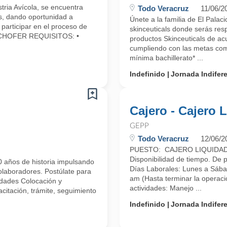
ria Avícola, se encuentra
Todo Veracruz
11/06/2
s, dando oportunidad a
Únete a la familia de El Pala
 participar en el proceso de
skinceuticals donde serás res
ón.CHOFER REQUISITOS: •
productos Skinceuticals de acue
cumpliendo con las metas com
mínima bachillerato* ...
Indefinido
Jornada Indifer
Cajero - Cajero 
GEPP
Todo Veracruz
12/06/2
PUESTO: CAJERO LIQUIDADOR
Disponibilidad de tiempo. De 
 años de historia impulsando
Días Laborales: Lunes a Sába
colaboradores. Postúlate para
am (Hasta terminar la operaci
idades Colocación y
actividades: Manejo ...
citación, trámite, seguimiento
Indefinido
Jornada Indifer