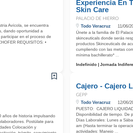
Experiencia En 
Skin Care
PALACIO DE HIERRO
ria Avícola, se encuentra
Todo Veracruz
11/06/2
s, dando oportunidad a
Únete a la familia de El Pala
 participar en el proceso de
skinceuticals donde serás res
ón.CHOFER REQUISITOS: •
productos Skinceuticals de acue
cumpliendo con las metas com
mínima bachillerato* ...
Indefinido
Jornada Indifer
Cajero - Cajero 
GEPP
Todo Veracruz
12/06/2
PUESTO: CAJERO LIQUIDADOR
Disponibilidad de tiempo. De 
 años de historia impulsando
Días Laborales: Lunes a Sába
colaboradores. Postúlate para
am (Hasta terminar la operaci
idades Colocación y
actividades: Manejo ...
citación, trámite, seguimiento