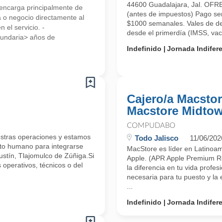
44600 Guadalajara, Jal. OF
e encarga principalmente de
(antes de impuestos) Pago se
a o negocio directamente al
$1000 semanales. Vales de d
 el servicio. -
desde el primerdía (IMSS, vaca
cundaria> años de
Indefinido
Jornada Indifer
Cajero/a Macsto
Macstore Midto
COMPUDABO
ras operaciones y estamos
Todo Jalisco
11/06/202
nto humano para integrarse
MacStore es líder en Latinoamé
stín, Tlajomulco de Zúñiga.Si
Apple. (APR Apple Premium Res
 operativos, técnicos o del
la diferencia en tu vida profes
necesaria para tu puesto y la
...
Indefinido
Jornada Indifer