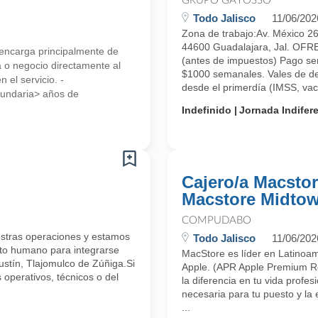
GRUPO GAYOSSO
Todo Jalisco
11/06/202
Zona de trabajo:Av. México 2
44600 Guadalajara, Jal. OF
e encarga principalmente de
(antes de impuestos) Pago se
a o negocio directamente al
$1000 semanales. Vales de d
 el servicio. -
desde el primerdía (IMSS, vaca
cundaria> años de
Indefinido
Jornada Indifer
Cajero/a Macsto
Macstore Midto
COMPUDABO
ras operaciones y estamos
Todo Jalisco
11/06/202
nto humano para integrarse
MacStore es líder en Latinoamé
stín, Tlajomulco de Zúñiga.Si
Apple. (APR Apple Premium Res
 operativos, técnicos o del
la diferencia en tu vida profes
necesaria para tu puesto y la
...