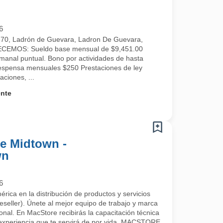
6
670, Ladrón de Guevara, Ladron De Guevara,
RECEMOS: Sueldo base mensual de $9,451.00
manal puntual. Bono por actividades de hasta
espensa mensuales $250 Prestaciones de ley
ciones, ...
ente
re Midtown -
wn
6
rica en la distribución de productos y servicios
eller). Únete al mejor equipo de trabajo y marca
ional. En MacStore recibirás la capacitación técnica
 experiencia que te servirá de por vida. MACSTORE