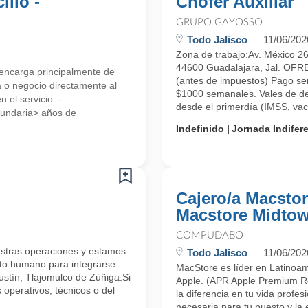
ilio -
Chofer Auxiliar
GRUPO GAYOSSO
Todo Jalisco
11/06/202
Zona de trabajo:Av. México 2
44600 Guadalajara, Jal. OF
e encarga principalmente de
(antes de impuestos) Pago se
a o negocio directamente al
$1000 semanales. Vales de d
 el servicio. -
desde el primerdía (IMSS, vaca
cundaria> años de
Indefinido
Jornada Indifer
Cajero/a Macsto
Macstore Midto
COMPUDABO
ras operaciones y estamos
Todo Jalisco
11/06/202
nto humano para integrarse
MacStore es líder en Latinoamé
stín, Tlajomulco de Zúñiga.Si
Apple. (APR Apple Premium Res
 operativos, técnicos o del
la diferencia en tu vida profes
necesaria para tu puesto y la