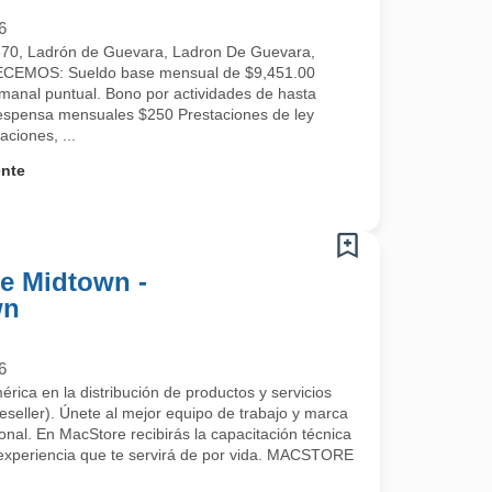
6
670, Ladrón de Guevara, Ladron De Guevara,
RECEMOS: Sueldo base mensual de $9,451.00
manal puntual. Bono por actividades de hasta
espensa mensuales $250 Prestaciones de ley
ciones, ...
ente
re Midtown -
wn
6
rica en la distribución de productos y servicios
eller). Únete al mejor equipo de trabajo y marca
ional. En MacStore recibirás la capacitación técnica
 experiencia que te servirá de por vida. MACSTORE