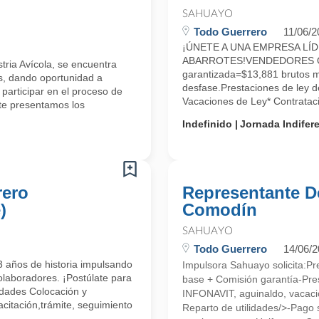
SAHUAYO
Todo Guerrero
11/06/2
¡ÚNETE A UNA EMPRESA LÍD
ABARROTES!VENDEDORES OF
ria Avícola, se encuentra
garantizada=$13,881 brutos m
s, dando oportunidad a
desfase.Prestaciones de ley d
 participar en el proceso de
Vacaciones de Ley* Contratac
te presentamos los
Indefinido
Jornada Indifer
rero
Representante D
)
Comodín
SAHUAYO
Todo Guerrero
14/06/
 años de historia impulsando
Impulsora Sahuayo solicita:P
olaboradores. ¡Postúlate para
base + Comisión garantía-Pres
idades Colocación y
INFONAVIT, aguinaldo, vacaci
citación,trámite, seguimiento
Reparto de utilidades/>-Pago 