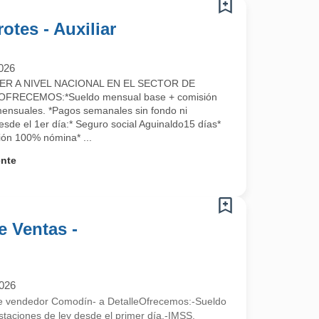
otes - Auxiliar
026
ER A NIVEL NACIONAL EN EL SECTOR DE
RECEMOS:*Sueldo mensual base + comisión
ensuales. *Pagos semanales sin fondo ni
esde el 1er día:* Seguro social Aguinaldo15 días*
ión 100% nómina* ...
ente
e Ventas -
2026
re vendedor Comodín- a DetalleOfrecemos:-Sueldo
taciones de ley desde el primer día.-IMSS,