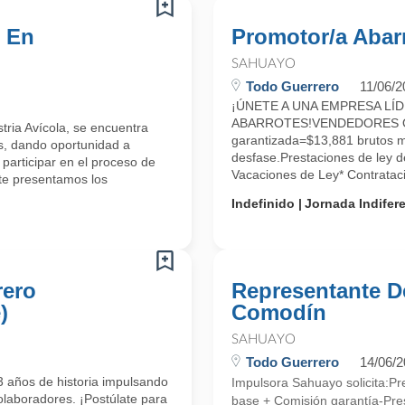
s En
Promotor/a Abarr
SAHUAYO
Todo Guerrero
11/06/2
¡ÚNETE A UNA EMPRESA LÍD
ABARROTES!VENDEDORES OF
ria Avícola, se encuentra
garantizada=$13,881 brutos m
s, dando oportunidad a
desfase.Prestaciones de ley d
 participar en el proceso de
Vacaciones de Ley* Contratac
te presentamos los
Indefinido
Jornada Indifer
rero
Representante D
)
Comodín
SAHUAYO
Todo Guerrero
14/06/
 años de historia impulsando
Impulsora Sahuayo solicita:P
olaboradores. ¡Postúlate para
base + Comisión garantía-Pres