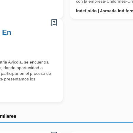
con la empresa-Uniformes-Cre
Indefinido
Jornada Indifer
s En
ria Avícola, se encuentra
s, dando oportunidad a
 participar en el proceso de
te presentamos los
imilares