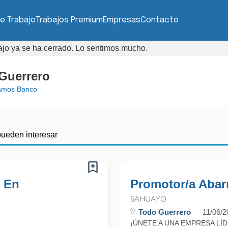
e Trabajo
Trabajos Premium
Empresas
Contacto
bajo ya se ha cerrado. Lo sentimos mucho.
 Guerrero
amos Banco
pueden interesar
s En
Promotor/a Abarr
SAHUAYO
Todo Guerrero
11/06/2
¡ÚNETE A UNA EMPRESA LÍD