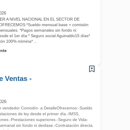
026
ER A NIVEL NACIONAL EN EL SECTOR DE
RECEMOS:*Sueldo mensual base + comisión
ensuales. *Pagos semanales sin fondo ni
esde el 1er día:* Seguro social Aguinaldo15 días*
ión 100% nómina* ...
ente
e Ventas -
2026
re vendedor Comodín- a DetalleOfrecemos:-Sueldo
taciones de ley desde el primer día.-IMSS,
ones.-Prestaciones superiores.-Seguro de Vida-
semanal sin fondo ni desfase.-Contratación directa