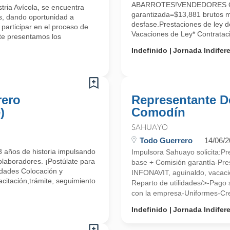
ABARROTES!VENDEDORES OF
ria Avícola, se encuentra
garantizada=$13,881 brutos m
s, dando oportunidad a
desfase.Prestaciones de ley d
 participar en el proceso de
Vacaciones de Ley* Contratac
te presentamos los
Indefinido
Jornada Indifer
rero
Representante D
)
Comodín
SAHUAYO
Todo Guerrero
14/06/
 años de historia impulsando
Impulsora Sahuayo solicita:P
olaboradores. ¡Postúlate para
base + Comisión garantía-Pres
idades Colocación y
INFONAVIT, aguinaldo, vacaci
citación,trámite, seguimiento
Reparto de utilidades/>-Pago 
con la empresa-Uniformes-Cre
Indefinido
Jornada Indifer