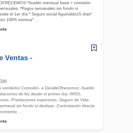
RECEMOS:*Sueldo mensual base + comisión
ensuales. *Pagos semanales sin fondo ni
esde el 1er día:* Seguro social Aguinaldo15 días*
ión 100% nómina* ...
ente
e Ventas -
2026
re vendedor Comodín- a DetalleOfrecemos:-Sueldo
taciones de ley desde el primer día.-IMSS,
ones.-Prestaciones superiores.-Seguro de Vida-
semanal sin fondo ni desfase.-Contratación directa
cimiento ...
ente