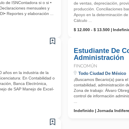
ulo de ISNContadora si o si •
de ventas, depreciación, provi
 Declaraciones mensuales y
producción. Conciliaciones ban
DI• Reportes y elaboración ...
Apoyo en la determinación de 
Cálculo ...
$ 12.000 - $ 13.500
Indefini
Estudiante De C
Administración
FINCOMÚN
ños en la industria de la
Todo Ciudad De México
Licenciatura: En Contabilidad o
¡Buscamos Becario(a) para el 
ración, Banca Electrónica,
contabilidad, administración d
nejo de SAP Manejo de Excel-
Zona de trabajo: Álvaro Obre
control de información administ
...
Indefinido
Jornada Indifer