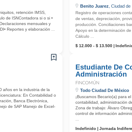
Benito Juarez
, Ciudad de
niquitos, retención IMSS,
Registro de operaciones conta
ulo de ISNContadora si o si •
de ventas, depreciación, provi
 Declaraciones mensuales y
producción. Conciliaciones ban
DI• Reportes y elaboración ...
Apoyo en la determinación de 
Cálculo ...
$ 12.000 - $ 13.500
Indefini
Estudiante De C
Administración
FINCOMÚN
ños en la industria de la
Todo Ciudad De México
Licenciatura: En Contabilidad o
¡Buscamos Becario(a) para el 
ración, Banca Electrónica,
contabilidad, administración d
nejo de SAP Manejo de Excel-
Zona de trabajo: Álvaro Obre
control de información administ
...
Indefinido
Jornada Indifer