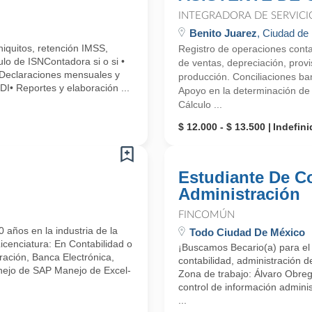
INTEGRADORA DE SERVICI
Benito Juarez
, Ciudad de
niquitos, retención IMSS,
Registro de operaciones conta
ulo de ISNContadora si o si •
de ventas, depreciación, provi
 Declaraciones mensuales y
producción. Conciliaciones ban
DI• Reportes y elaboración ...
Apoyo en la determinación de 
Cálculo ...
$ 12.000 - $ 13.500
Indefini
Estudiante De C
Administración
FINCOMÚN
ños en la industria de la
Todo Ciudad De México
Licenciatura: En Contabilidad o
¡Buscamos Becario(a) para el 
ración, Banca Electrónica,
contabilidad, administración d
nejo de SAP Manejo de Excel-
Zona de trabajo: Álvaro Obre
control de información administ
...