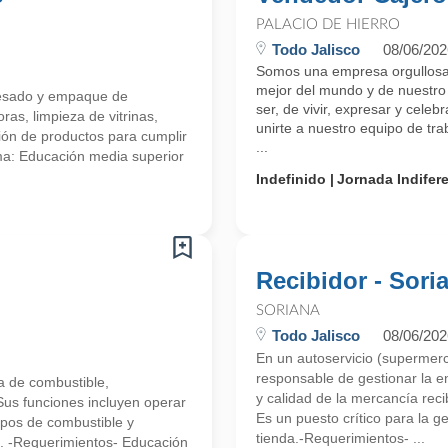
PALACIO DE HIERRO
Todo Jalisco
08/06/202
Somos una empresa orgullosa
mejor del mundo y de nuestro 
, pesado y empaque de
ser, de vivir, expresar y celeb
as, limpieza de vitrinas,
unirte a nuestro equipo de tr
ión de productos para cumplir
...
ma: Educación media superior
Indefinido
Jornada Indifer
Recibidor - Sori
SORIANA
Todo Jalisco
08/06/202
En un autoservicio (supermerc
responsable de gestionar la e
ga de combustible,
y calidad de la mercancía reci
Sus funciones incluyen operar
Es un puesto crítico para la g
tipos de combustible y
tienda.-Requerimientos- ...
o. -Requerimientos- Educación