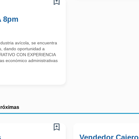
A 8pm
ustria avícola, se encuentra
s, dando oportunidad a
ISTRATIVO CON EXPERIENCIA
s económico administrativas
próximas
s
Vendedor Cajero