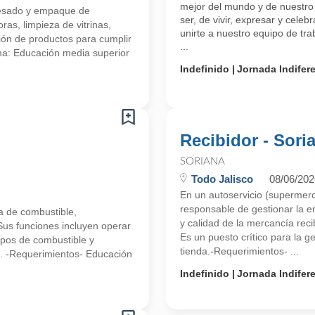
mejor del mundo y de nuestro 
, pesado y empaque de
ser, de vivir, expresar y celeb
as, limpieza de vitrinas,
unirte a nuestro equipo de tr
ión de productos para cumplir
...
ma: Educación media superior
Indefinido
Jornada Indifer
Recibidor - Sori
SORIANA
Todo Jalisco
08/06/202
En un autoservicio (supermerc
responsable de gestionar la e
ga de combustible,
y calidad de la mercancía reci
Sus funciones incluyen operar
Es un puesto crítico para la g
tipos de combustible y
tienda.-Requerimientos- ...
o. -Requerimientos- Educación
Indefinido
Jornada Indifer