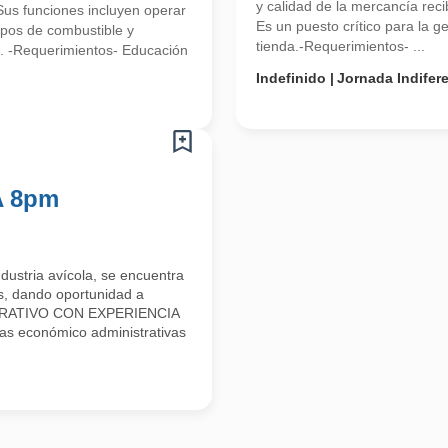
y calidad de la mercancía reci
Sus funciones incluyen operar
Es un puesto crítico para la g
tipos de combustible y
tienda.-Requerimientos- ...
o. -Requerimientos- Educación
Indefinido
Jornada Indifer
A 8pm
ustria avícola, se encuentra
s, dando oportunidad a
ISTRATIVO CON EXPERIENCIA
s económico administrativas