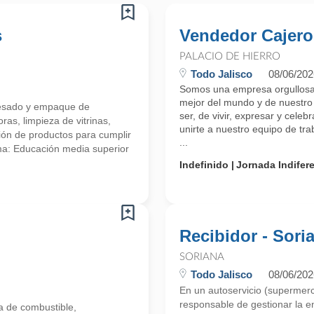
s
Vendedor Cajero
PALACIO DE HIERRO
Todo Jalisco
08/06/202
Somos una empresa orgullosa
mejor del mundo y de nuestro 
, pesado y empaque de
ser, de vivir, expresar y celeb
as, limpieza de vitrinas,
unirte a nuestro equipo de tr
ión de productos para cumplir
...
ma: Educación media superior
Indefinido
Jornada Indifer
Recibidor - Sori
SORIANA
Todo Jalisco
08/06/202
En un autoservicio (supermerc
responsable de gestionar la e
ga de combustible,