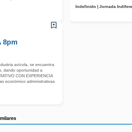
Indefinido
Jornada Indifer
A 8pm
ustria avícola, se encuentra
s, dando oportunidad a
ISTRATIVO CON EXPERIENCIA
s económico administrativas
imilares