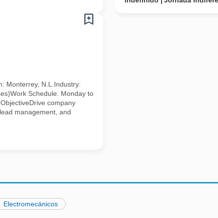
Indefinido
Jornada Indifer
: Monterrey, N.L.Industry:
 hoses)Work Schedule: Monday to
n ObjectiveDrive company
, lead management, and
Electromecánicos