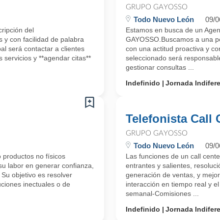
GRUPO GAYOSSO
Todo Nuevo León
09/0
ripción del
Estamos en busca de un Agent
y con facilidad de palabra
GAYOSSO.Buscamos a una pers
al será contactar a clientes
con una actitud proactiva y co
 servicios y **agendar citas**
seleccionado será responsable
gestionar consultas ...
Indefinido
Jornada Indifer
Telefonista Call 
GRUPO GAYOSSO
Todo Nuevo León
09/0
 productos no físicos
Las funciones de un call cente
su labor en generar confianza,
entrantes y salientes, resoluc
. Su objetivo es resolver
generación de ventas, y mejora
uciones inectuales o de
interacción en tiempo real y
semanal-Comisiones ...
Indefinido
Jornada Indifer