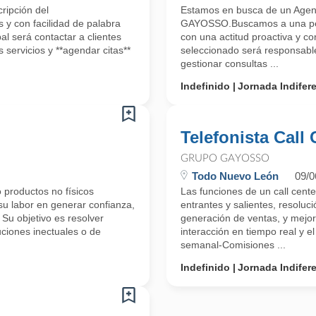
ripción del
Estamos en busca de un Agent
y con facilidad de palabra
GAYOSSO.Buscamos a una pers
al será contactar a clientes
con una actitud proactiva y co
 servicios y **agendar citas**
seleccionado será responsable
gestionar consultas ...
Indefinido
Jornada Indifer
Telefonista Call 
GRUPO GAYOSSO
Todo Nuevo León
09/0
 productos no físicos
Las funciones de un call cente
su labor en generar confianza,
entrantes y salientes, resoluc
. Su objetivo es resolver
generación de ventas, y mejora
uciones inectuales o de
interacción en tiempo real y
semanal-Comisiones ...
Indefinido
Jornada Indifer