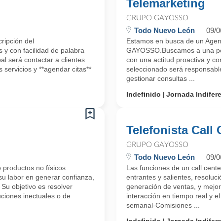
Telemarketing
GRUPO GAYOSSO
Todo Nuevo León
09/0
ripción del
Estamos en busca de un Agent
y con facilidad de palabra
GAYOSSO.Buscamos a una pers
al será contactar a clientes
con una actitud proactiva y co
 servicios y **agendar citas**
seleccionado será responsable
gestionar consultas ...
Indefinido
Jornada Indifer
Telefonista Call 
GRUPO GAYOSSO
Todo Nuevo León
09/0
 productos no físicos
Las funciones de un call cente
su labor en generar confianza,
entrantes y salientes, resoluc
. Su objetivo es resolver
generación de ventas, y mejora
uciones inectuales o de
interacción en tiempo real y
semanal-Comisiones ...