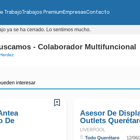
e Trabajo
Trabajos Premium
Empresas
Contacto
bajo ya se ha cerrado. Lo sentimos mucho.
uscamos - Colaborador Multifuncional
Herdez
pueden interesar
Antea
Asesor De Displ
o De
Outlets Querétar
LIVERPOOL
Todo Querétaro
12/06