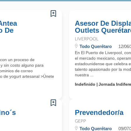
Antea
Asesor De Displ
o De
Outlets Querétar
LIVERPOOL
Todo Querétaro
12/06
En El Puerto de Liverpool, con
el mercado mexicano, operamo
 con un proceso de
estadounidense que celebra el
 y sin costo alguno para
talento apasionado por la mod
dominios de correo
nuestra ...
o de yogurt artesanal >Únete
Indefinido
Jornada Indifer
ino´s
Prevendedor/a
GEPP
Todo Querétaro
09/07