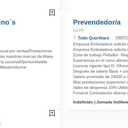
ino´s
Prevendedor/a
GEPP
Todo Querétaro
09/07
Empresa Emboladora solicita e
Empresa Emboladora solicita e
sual por ventasPrestaciones
Zona de trabajo Peñaflor· Req
das nuestras marcas de Alsea
Experiencia en el ramo alimen
la sucursalOportunidadde
Licencia vigente tipo D· Ofr
 AlseaUniforme
Después de salario Base + co
Salario promedio de 24000 a
Mas prestaciones superiores 
Vales de despensa 10% Utilid
Fonacot Contratación directa c
Indefinido
Jornada Indifer
s