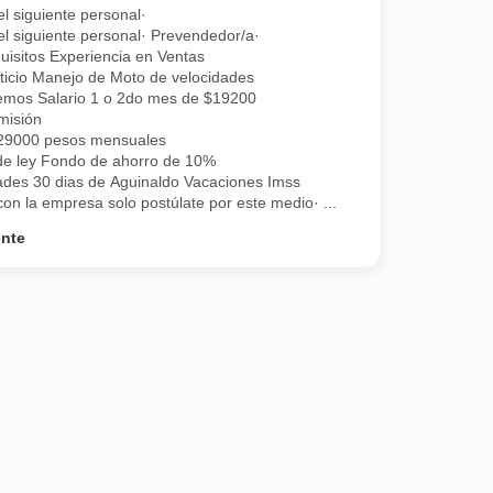
l siguiente personal·
l siguiente personal· Prevendedor/a·
uisitos Experiencia en Ventas
ticio Manejo de Moto de velocidades
ecemos Salario 1 o 2do mes de $19200
misión
 29000 pesos mensuales
de ley Fondo de ahorro de 10%
ades 30 dias de Aguinaldo Vacaciones Imss
on la empresa solo postúlate por este medio· ...
ente