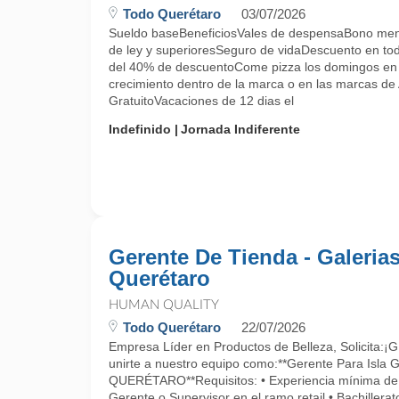
Todo Querétaro
03/07/2026
Sueldo baseBeneficiosVales de despensaBono men
de ley y superioresSeguro de vidaDescuento en to
del 40% de descuentoCome pizza los domingos en 
crecimiento dentro de la marca o en las marcas de
GratuitoVacaciones de 12 dias el
Indefinido
Jornada Indiferente
Gerente De Tienda - Galeria
Querétaro
HUMAN QUALITY
Todo Querétaro
22/07/2026
Empresa Líder en Productos de Belleza, Solicita:
unirte a nuestro equipo como:**Gerente Para Isla
QUERÉTARO**Requisitos: • Experiencia mínima de
Gerente o Supervisor en el ramo retail.• Bachillerat