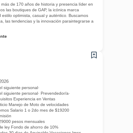
 más de 170 años de historia y presencia líder en
s las boutiques de GAP, la icónica marca
 estilo optimista, casual y auténtico. Buscamos
a, las tendencias y la innovación paraintegrarse a
ente
/2026
l siguiente personal·
l siguiente personal· Prevendedor/a·
uisitos Experiencia en Ventas
ticio Manejo de Moto de velocidades
ecemos Salario 1 o 2do mes de $19200
misión
 29000 pesos mensuales
de ley Fondo de ahorro de 10%
ades 30 dias de Aguinaldo Vacaciones Imss