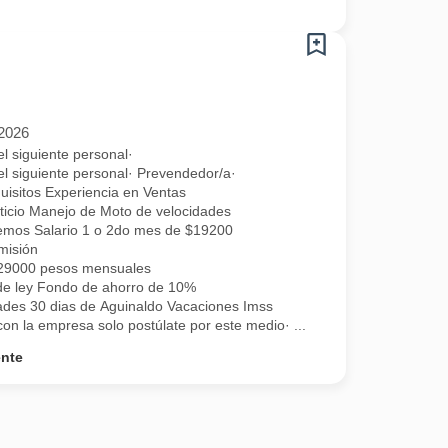
/2026
l siguiente personal·
l siguiente personal· Prevendedor/a·
uisitos Experiencia en Ventas
ticio Manejo de Moto de velocidades
ecemos Salario 1 o 2do mes de $19200
misión
 29000 pesos mensuales
de ley Fondo de ahorro de 10%
ades 30 dias de Aguinaldo Vacaciones Imss
on la empresa solo postúlate por este medio· ...
ente