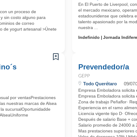
En El Puerto de Liverpool, con
el mercado mexicano, operamo
 con un proceso de
estadounidense que celebra el
 y sin costo alguno para
talento apasionado por la mod
dominios de correo
nuestra ...
o de yogurt artesanal >Únete
Indefinido
Jornada Indifer
ino´s
Prevendedor/a
GEPP
Todo Querétaro
09/07
Empresa Emboladora solicita e
Empresa Emboladora solicita e
sual por ventasPrestaciones
Zona de trabajo Peñaflor· Req
das nuestras marcas de Alsea
Experiencia en el ramo alimen
la sucursalOportunidadde
Licencia vigente tipo D· Ofr
 AlseaUniforme
Después de salario Base + co
Salario promedio de 24000 a
Mas prestaciones superiores 
Vales de despensa 10% Utilid