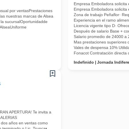
Empresa Emboladora solicita e
Empresa Emboladora solicita e
sual por ventasPrestaciones
Zona de trabajo Peñaflor· Req
das nuestras marcas de Alsea
Experiencia en el ramo alimen
la sucursalOportunidadde
Licencia vigente tipo D· Ofr
 AlseaUniforme
Después de salario Base + co
Salario promedio de 24000 a
Mas prestaciones superiores 
Vales de despensa 10% Utilid
Fonacot Contratación directa c
Indefinido
Jornada Indifer
s
¡GRAN APERTURA! Te invita a
 GALERIAS
 dos años en ventas como
o terminado o Lic. Trunca•