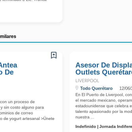
imilares
Antea
Asesor De Displ
o De
Outlets Querétar
LIVERPOOL
Todo Querétaro
12/06
En El Puerto de Liverpool, con
el mercado mexicano, operamo
 con un proceso de
estadounidense que celebra el
 y sin costo alguno para
talento apasionado por la mod
dominios de correo
nuestra ...
o de yogurt artesanal >Únete
Indefinido
Jornada Indifer