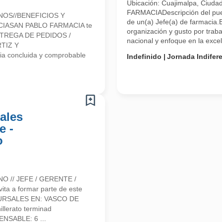
Ubicación: Cuajimalpa, Ciuda
FARMACIADescripción del pue
NOS//BENEFICIOS Y
de un(a) Jefe(a) de farmacia.
CIASAN PABLO FARMACIA te
organización y gusto por tra
 ENTREGA DE PEDIDOS /
nacional y enfoque en la excele
TIZ Y
a concluida y comprobable
Indefinido
Jornada Indifer
ales
e -
o
 // JEFE / GERENTE /
a a formar parte de este
URSALES EN: VASCO DE
llerato terminad
ENSABLE: 6 ...