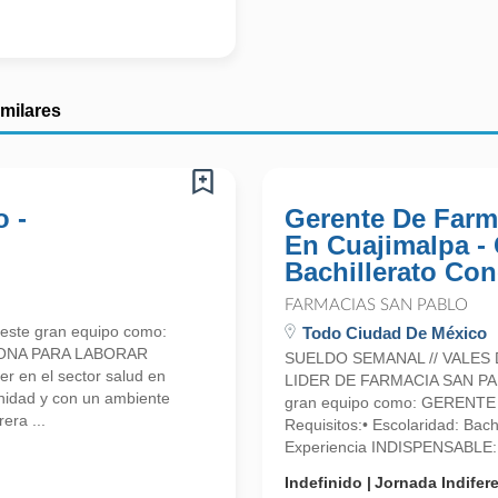
imilares
o -
Gerente De Farm
En Cuajimalpa -
Bachillerato Con
FARMACIAS SAN PABLO
este gran equipo como:
Todo Ciudad De México
ONA PARA LABORAR
SUELDO SEMANAL // VALES 
en el sector salud en
LIDER DE FARMACIA SAN PABL
nidad y con un ambiente
gran equipo como: GERENT
era ...
Requisitos:• Escolaridad: Bac
Experiencia INDISPENSABLE: 
Indefinido
Jornada Indifer