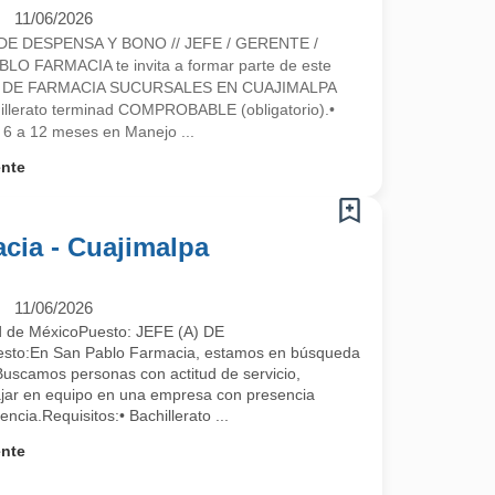
11/06/2026
DE DESPENSA Y BONO // JEFE / GERENTE /
O FARMACIA te invita a formar parte de este
E DE FARMACIA SUCURSALES EN CUAJIMALPA
hillerato terminad COMPROBABLE (obligatorio).•
6 a 12 meses en Manejo ...
ente
acia - Cuajimalpa
11/06/2026
d de MéxicoPuesto: JEFE (A) DE
sto:En San Pablo Farmacia, estamos en búsqueda
Buscamos personas con actitud de servicio,
bajar en equipo en una empresa con presencia
ncia.Requisitos:• Bachillerato ...
ente