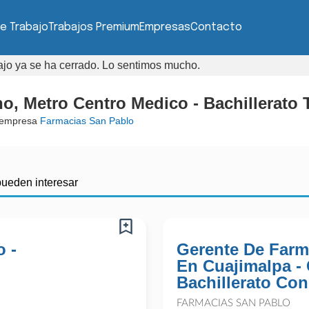
e Trabajo
Trabajos Premium
Empresas
Contacto
bajo ya se ha cerrado. Lo sentimos mucho.
no, Metro Centro Medico - Bachillerato
 empresa
Farmacias San Pablo
pueden interesar
o -
Gerente De Farm
En Cuajimalpa -
Bachillerato Con
FARMACIAS SAN PABLO