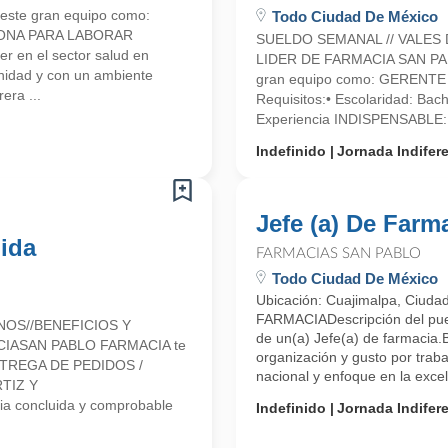
este gran equipo como:
Todo Ciudad De México
ONA PARA LABORAR
SUELDO SEMANAL // VALES 
en el sector salud en
LIDER DE FARMACIA SAN PABL
nidad y con un ambiente
gran equipo como: GERENT
era ...
Requisitos:• Escolaridad: Bac
Experiencia INDISPENSABLE: 
Indefinido
Jornada Indifer
Jefe (a) De Farm
ida
FARMACIAS SAN PABLO
Todo Ciudad De México
Ubicación: Cuajimalpa, Ciuda
FARMACIADescripción del pue
NOS//BENEFICIOS Y
de un(a) Jefe(a) de farmacia.
CIASAN PABLO FARMACIA te
organización y gusto por tra
 ENTREGA DE PEDIDOS /
nacional y enfoque en la excele
TIZ Y
a concluida y comprobable
Indefinido
Jornada Indifer