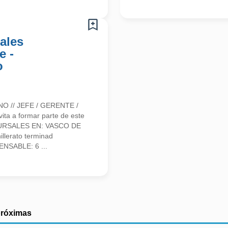
ales
e -
o
 // JEFE / GERENTE /
a a formar parte de este
URSALES EN: VASCO DE
llerato terminad
ENSABLE: 6 ...
próximas