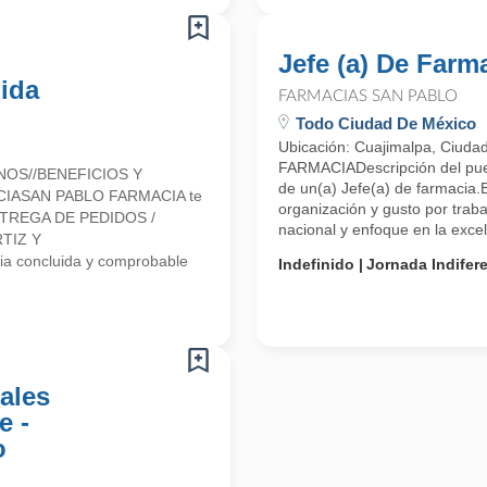
Jefe (a) De Farm
ida
FARMACIAS SAN PABLO
Todo Ciudad De México
Ubicación: Cuajimalpa, Ciuda
FARMACIADescripción del pue
NOS//BENEFICIOS Y
de un(a) Jefe(a) de farmacia.
CIASAN PABLO FARMACIA te
organización y gusto por tra
 ENTREGA DE PEDIDOS /
nacional y enfoque en la excele
TIZ Y
a concluida y comprobable
Indefinido
Jornada Indifer
ales
e -
o