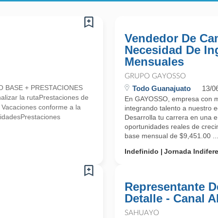
Vendedor De Cam
Necesidad De In
Mensuales
GRUPO GAYOSSO
LDO BASE + PRESTACIONES
Todo Guanajuato
13/0
alizar la rutaPrestaciones de
En GAYOSSO, empresa con más
* Vacaciones conforme a la
integrando talento a nuest
lidadesPrestaciones
Desarrolla tu carrera en una 
oportunidades reales de cr
base mensual de $9,451.00 ..
Indefinido
Jornada Indifer
Representante D
Detalle - Canal 
SAHUAYO