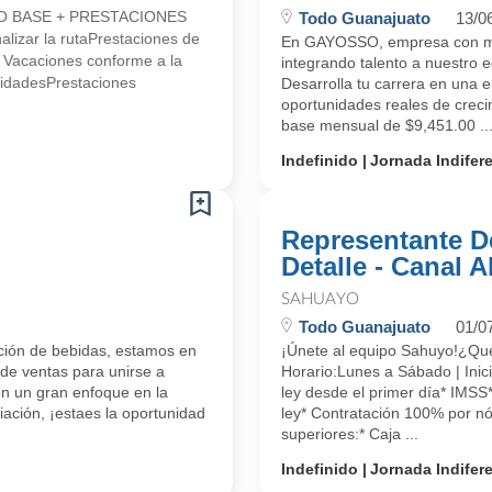
LDO BASE + PRESTACIONES
Todo Guanajuato
13/0
alizar la rutaPrestaciones de
En GAYOSSO, empresa con más
* Vacaciones conforme a la
integrando talento a nuest
lidadesPrestaciones
Desarrolla tu carrera en una 
oportunidades reales de cr
base mensual de $9,451.00 ..
Indefinido
Jornada Indifer
Representante D
Detalle - Canal 
SAHUAYO
Todo Guanajuato
01/0
ución de bebidas, estamos en
¡Únete al equipo Sahuyo!¿
 de ventas para unirse a
Horario:Lunes a Sábado | Inici
on un gran enfoque en la
ley desde el primer día* IMSS
iación, ¡estaes la oportunidad
ley* Contratación 100% por nó
superiores:* Caja ...
Indefinido
Jornada Indifer