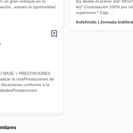
on un gran enfoque en la
ley desde el primer día* IMSS
iación, ¡estaes la oportunidad
ley* Contratación 100% por nó
superiores:* Caja ...
Indefinido
Jornada Indifer
-
LDO BASE + PRESTACIONES
alizar la rutaPrestaciones de
* Vacaciones conforme a la
lidadesPrestaciones
imilares