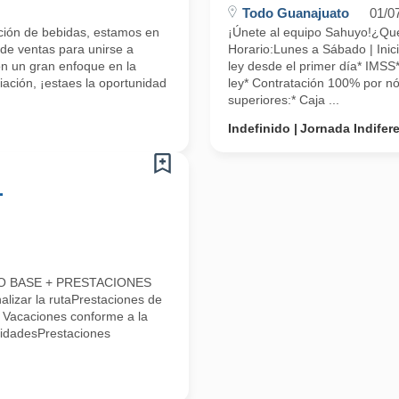
Todo Guanajuato
01/0
ución de bebidas, estamos en
¡Únete al equipo Sahuyo!¿
 de ventas para unirse a
Horario:Lunes a Sábado | Inici
on un gran enfoque en la
ley desde el primer día* IMSS
iación, ¡estaes la oportunidad
ley* Contratación 100% por nó
superiores:* Caja ...
Indefinido
Jornada Indifer
-
LDO BASE + PRESTACIONES
alizar la rutaPrestaciones de
* Vacaciones conforme a la
lidadesPrestaciones