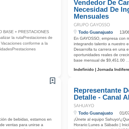
Vendedor De Cam
Necesidad De In
Mensuales
GRUPO GAYOSSO
LDO BASE + PRESTACIONES
Todo Guanajuato
13/0
alizar la rutaPrestaciones de
En GAYOSSO, empresa con más
* Vacaciones conforme a la
integrando talento a nuest
lidadesPrestaciones
Desarrolla tu carrera en una 
oportunidades reales de cr
base mensual de $9,451.00 ..
Indefinido
Jornada Indifer
Representante D
Detalle - Canal 
SAHUAYO
Todo Guanajuato
01/0
ución de bebidas, estamos en
¡Únete al equipo Sahuyo!¿
 de ventas para unirse a
Horario:Lunes a Sábado | Inici