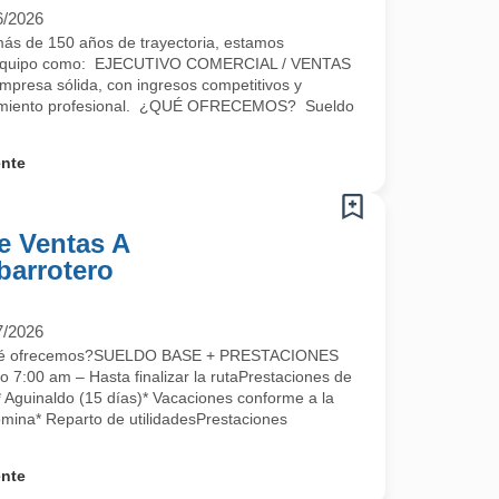
6/2026
 de 150 años de trayectoria, estamos
ro equipo como: EJECUTIVO COMERCIAL / VENTAS
empresa sólida, con ingresos competitivos y
ecimiento profesional. ¿QUÉ OFRECEMOS? Sueldo
.
ente
e Ventas A
Abarrotero
7/2026
Qué ofrecemos?SUELDO BASE + PRESTACIONES
o 7:00 am – Hasta finalizar la rutaPrestaciones de
* Aguinaldo (15 días)* Vacaciones conforme a la
mina* Reparto de utilidadesPrestaciones
ente