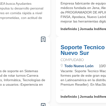
Empresa fabricante de equipos
SEA busca Ayudantes
médicos fundada en Jena, Al
mpulsa tu desarrollo personal
de:PROGRAMADOR DE APLICAC
res en comida rápida a nivel
FINSA, Apodaca, Nuevo LeónD
prometidas, con actitud de
mejorar las herramientas digita
Indefinido
Jornada Indifer
Soporte Tecnico
Nuevo Sur
COMPUDABO
Todo Nuevo León
10/0
os de soporte en Sistemas
Vacante: Soporte Tecnico Ma
ad de rotar turnos-Carrera
formes parte de este gran equi
s, Informática, Tecnologías de
en Latinoamérica en la distrib
co a usuarios.-Experiencia en
Premium Reseller). En MacStor
...
Indefinido
Jornada Indifer