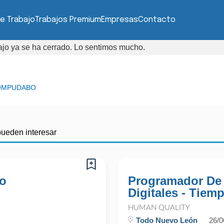
e Trabajo
Trabajos Premium
Empresas
Contacto
bajo ya se ha cerrado. Lo sentimos mucho.
OMPUDABO
pueden interesar
co
Programador De 
Digitales - Tie
HUMAN QUALITY
Todo Nuevo León
26/0