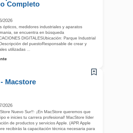
mpo Completo
6/2026
 ópticos, medidores industriales y aparatos
emania, se encuentra en búsqueda
IONES DIGITALESUbicación: Parque Industrial
escripción del puestoResponsable de crear y
les utilizadas ...
ente
 - Macstore
7/2026
cStore Nuevo Sur!!· ¡En MacStore queremos que
po e inicies tu carrera profesional! MacStore líder
ución de productos y servicios Apple. (APR Apple
e recibirás la capacitación técnica necesaria para