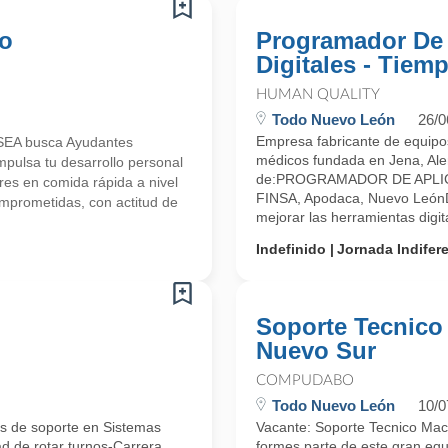
co
Programador De 
Digitales - Tie
HUMAN QUALITY
Todo Nuevo León
26/0
Empresa fabricante de equipos
SEA busca Ayudantes
médicos fundada en Jena, Al
mpulsa tu desarrollo personal
de:PROGRAMADOR DE APLICAC
res en comida rápida a nivel
FINSA, Apodaca, Nuevo LeónD
prometidas, con actitud de
mejorar las herramientas digita
Indefinido
Jornada Indifer
Soporte Tecnico
Nuevo Sur
COMPUDABO
Todo Nuevo León
10/0
os de soporte en Sistemas
Vacante: Soporte Tecnico Ma
ad de rotar turnos-Carrera
formes parte de este gran equi