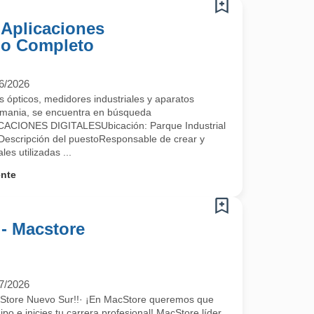
Aplicaciones
mpo Completo
6/2026
 ópticos, medidores industriales y aparatos
emania, se encuentra en búsqueda
IONES DIGITALESUbicación: Parque Industrial
escripción del puestoResponsable de crear y
les utilizadas ...
ente
 - Macstore
7/2026
cStore Nuevo Sur!!· ¡En MacStore queremos que
po e inicies tu carrera profesional! MacStore líder