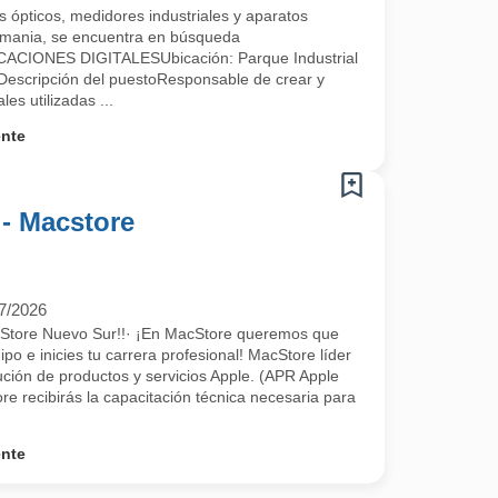
 ópticos, medidores industriales y aparatos
emania, se encuentra en búsqueda
IONES DIGITALESUbicación: Parque Industrial
escripción del puestoResponsable de crear y
les utilizadas ...
ente
 - Macstore
7/2026
cStore Nuevo Sur!!· ¡En MacStore queremos que
po e inicies tu carrera profesional! MacStore líder
ución de productos y servicios Apple. (APR Apple
e recibirás la capacitación técnica necesaria para
ente