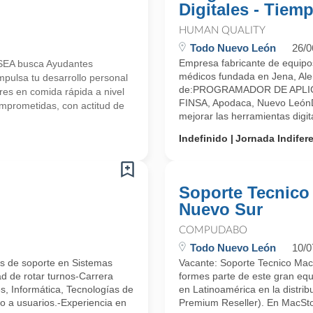
Digitales - Tie
HUMAN QUALITY
Todo Nuevo León
26/0
Empresa fabricante de equipos
SEA busca Ayudantes
médicos fundada en Jena, Al
mpulsa tu desarrollo personal
de:PROGRAMADOR DE APLICAC
res en comida rápida a nivel
FINSA, Apodaca, Nuevo LeónD
prometidas, con actitud de
mejorar las herramientas digita
Indefinido
Jornada Indifer
Soporte Tecnico
Nuevo Sur
COMPUDABO
Todo Nuevo León
10/0
os de soporte en Sistemas
Vacante: Soporte Tecnico Ma
ad de rotar turnos-Carrera
formes parte de este gran equi
s, Informática, Tecnologías de
en Latinoamérica en la distrib
co a usuarios.-Experiencia en
Premium Reseller). En MacStor