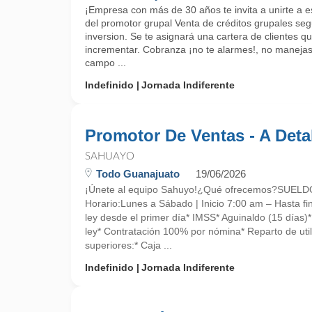
¡Empresa con más de 30 años te invita a unirte a es
del promotor grupal Venta de créditos grupales seg
inversion. Se te asignará una cartera de clientes 
incrementar. Cobranza ¡no te alarmes!, no manejas
campo ...
Indefinido
Jornada Indiferente
Promotor De Ventas - A Deta
SAHUAYO
Todo Guanajuato
19/06/2026
¡Únete al equipo Sahuyo!¿Qué ofrecemos?SUE
Horario:Lunes a Sábado | Inicio 7:00 am – Hasta fin
ley desde el primer día* IMSS* Aguinaldo (15 días)
ley* Contratación 100% por nómina* Reparto de uti
superiores:* Caja ...
Indefinido
Jornada Indiferente