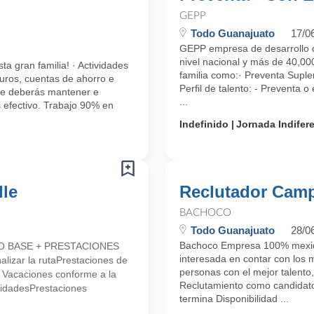
GEPP
Todo Guanajuato
17/0
GEPP empresa de desarrollo d
nivel nacional y más de 40,000
ta gran familia! · Actividades
familia como:· Preventa Suple
uros, cuentas de ahorro e
Perfil de talento: - Preventa o
que deberás mantener e
...
 efectivo. Trabajo 90% en
Indefinido
Jornada Indifer
lle
Reclutador Camp
BACHOCO
Todo Guanajuato
28/0
Bachoco Empresa 100% mexican
LDO BASE + PRESTACIONES
interesada en contar con los 
alizar la rutaPrestaciones de
personas con el mejor talento,
* Vacaciones conforme a la
Reclutamiento como candidato 
lidadesPrestaciones
termina Disponibilidad ...