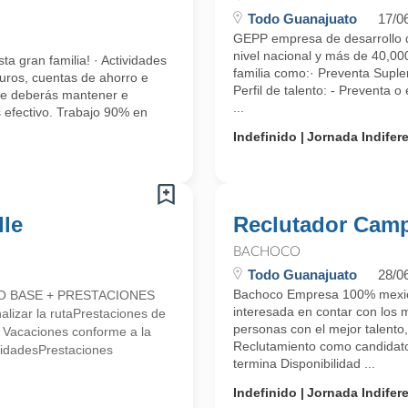
Todo Guanajuato
17/0
GEPP empresa de desarrollo d
nivel nacional y más de 40,000
ta gran familia! · Actividades
familia como:· Preventa Suple
uros, cuentas de ahorro e
Perfil de talento: - Preventa o
que deberás mantener e
...
 efectivo. Trabajo 90% en
Indefinido
Jornada Indifer
lle
Reclutador Camp
BACHOCO
Todo Guanajuato
28/0
Bachoco Empresa 100% mexican
LDO BASE + PRESTACIONES
interesada en contar con los 
alizar la rutaPrestaciones de
personas con el mejor talento,
* Vacaciones conforme a la
Reclutamiento como candidato 
lidadesPrestaciones
termina Disponibilidad ...
Indefinido
Jornada Indifer