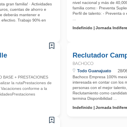
nivel nacional y más de 40,000
ta gran familia! · Actividades
familia como:· Preventa Suple
uros, cuentas de ahorro e
Perfil de talento: - Preventa o
que deberás mantener e
...
 efectivo. Trabajo 90% en
Indefinido
Jornada Indifer
lle
Reclutador Camp
BACHOCO
Todo Guanajuato
28/0
Bachoco Empresa 100% mexican
LDO BASE + PRESTACIONES
interesada en contar con los 
alizar la rutaPrestaciones de
personas con el mejor talento,
* Vacaciones conforme a la
Reclutamiento como candidato 
lidadesPrestaciones
termina Disponibilidad ...
Indefinido
Jornada Indifer