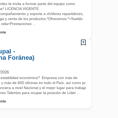
dez te invita a formar parte del equipo como
ntas* LICENCIA VIGENTE
mpañamiento y soporte a chóferes repartidores,
ega y venta de los productos.*Ofrecemos:*+Sueldo
vida+Prestaciones ...
ente
upal -
na Foránea)
/2026
y estabilidad económica? Empresa con más de
 y más de 600 oficinas en todo el País, así como presencia Internacio
nanciera a nivel Nacional y el mejor lugar para trabajar en México de
s Talentos para ocupar la posición de Líder ...
ente