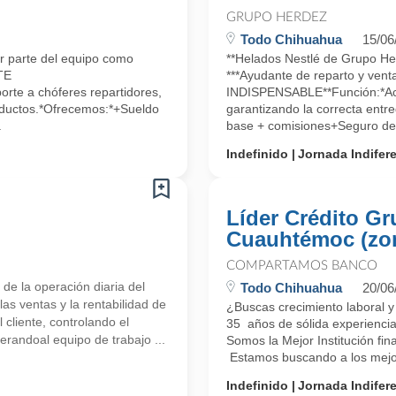
GRUPO HERDEZ
Todo Chihuahua
15/06
ar parte del equipo como
**Helados Nestlé de Grupo Her
TE
***Ayudante de reparto y ve
te a chóferes repartidores,
INDISPENSABLE**Función:*Aco
roductos.*Ofrecemos:*+Sueldo
garantizando la correcta entr
.
base + comisiones+Seguro de 
Indefinido
Jornada Indifer
Líder Crédito Gr
Cuauhtémoc (zo
COMPARTAMOS BANCO
e la operación diaria del
Todo Chihuahua
20/06
las ventas y la rentabilidad de
¿Buscas crecimiento laboral 
 cliente, controlando el
35 años de sólida experiencia
derandoal equipo de trabajo ...
Somos la Mejor Institución fi
Estamos buscando a los mejore
Indefinido
Jornada Indifer