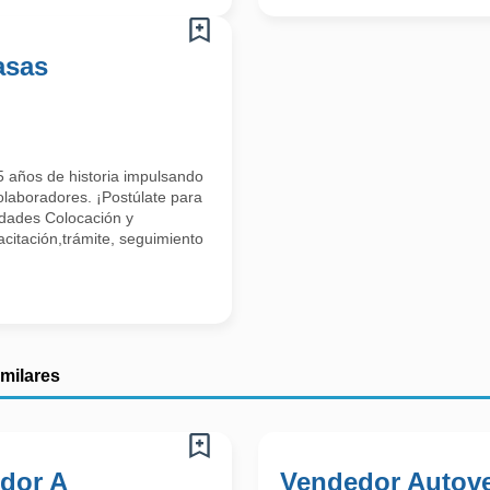
asas
 años de historia impulsando
olaboradores. ¡Postúlate para
idades Colocación y
citación,trámite, seguimiento
imilares
dor A
Vendedor Autove