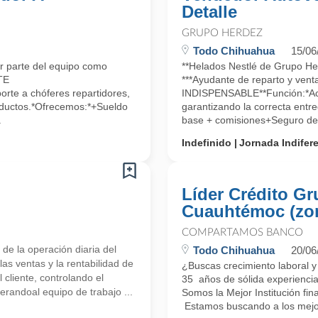
Detalle
GRUPO HERDEZ
Todo Chihuahua
15/06
ar parte del equipo como
**Helados Nestlé de Grupo Her
TE
***Ayudante de reparto y ve
te a chóferes repartidores,
INDISPENSABLE**Función:*Aco
roductos.*Ofrecemos:*+Sueldo
garantizando la correcta entr
.
base + comisiones+Seguro de 
Indefinido
Jornada Indifer
Líder Crédito Gr
Cuauhtémoc (zo
COMPARTAMOS BANCO
e la operación diaria del
Todo Chihuahua
20/06
las ventas y la rentabilidad de
¿Buscas crecimiento laboral 
 cliente, controlando el
35 años de sólida experiencia
derandoal equipo de trabajo ...
Somos la Mejor Institución fi
Estamos buscando a los mejore