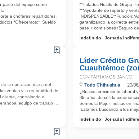
ar parte del equipo como
**Helados Nestlé de Grupo Her
TE
***Ayudante de reparto y ve
te a chóferes repartidores,
INDISPENSABLE**Función:*Aco
roductos.*Ofrecemos:*+Sueldo
garantizando la correcta entr
.
base + comisiones+Seguro de 
Indefinido
Jornada Indifer
Líder Crédito Gr
Cuauhtémoc (zo
COMPARTAMOS BANCO
e la operación diaria del
Todo Chihuahua
20/06
las ventas y la rentabilidad de
¿Buscas crecimiento laboral 
 cliente, controlando el
35 años de sólida experiencia
derandoal equipo de trabajo ...
Somos la Mejor Institución fi
Estamos buscando a los mejore
Indefinido
Jornada Indifer