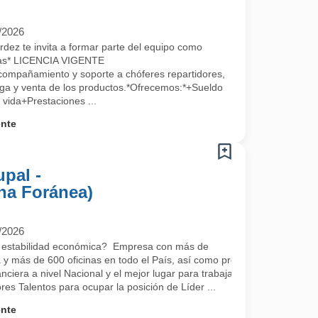
/2026
dez te invita a formar parte del equipo como
ntas* LICENCIA VIGENTE
mpañamiento y soporte a chóferes repartidores,
ega y venta de los productos.*Ofrecemos:*+Sueldo
vida+Prestaciones ...
ente
upal -
na Foránea)
/2026
y estabilidad económica? Empresa con más de
 y más de 600 oficinas en todo el País, así como presencia Internacio
nanciera a nivel Nacional y el mejor lugar para trabajar en México de
s Talentos para ocupar la posición de Líder ...
ente