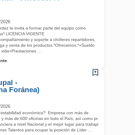
/2026
dez te invita a formar parte del equipo como
ntas* LICENCIA VIGENTE
mpañamiento y soporte a chóferes repartidores,
ega y venta de los productos.*Ofrecemos:*+Sueldo
vida+Prestaciones ...
ente
upal -
na Foránea)
/2026
y estabilidad económica? Empresa con más de
 y más de 600 oficinas en todo el País, así como presencia Internacio
nanciera a nivel Nacional y el mejor lugar para trabajar en México de
s Talentos para ocupar la posición de Líder ...