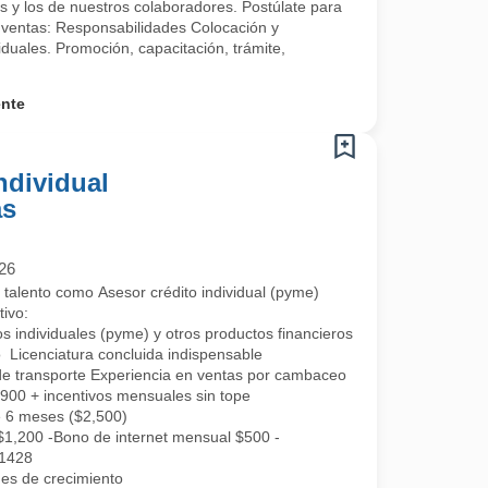
es y los de nuestros colaboradores. Postúlate para
e ventas: Responsabilidades Colocación y
iduales. Promoción, capacitación, trámite,
ente
ndividual
as
26
alento como Asesor crédito individual (pyme)
tivo:
os individuales (pyme) y otros productos financieros como seguros, cu
o Licenciatura concluida indispensable
e transporte Experiencia en ventas por cambaceo
00 + incentivos mensuales sin tope
e 6 meses ($2,500)
1,200 -Bono de internet mensual $500 -
$1428
des de crecimiento