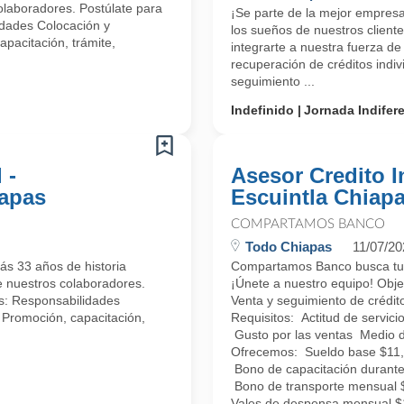
colaboradores. Postúlate para
¡Se parte de la mejor empres
idades Colocación y
los sueños de nuestros client
apacitación, trámite,
integrarte a nuestra fuerza d
recuperación de créditos indiv
seguimiento ...
Indefinido
Jornada Indifer
 -
Asesor Credito I
apas
Escuintla Chiap
COMPARTAMOS BANCO
Todo Chiapas
11/07/20
ás 33 años de historia
Compartamos Banco busca tu t
e nuestros colaboradores.
¡Únete a nuestro equipo! Obje
as: Responsabilidades
Venta y seguimiento de crédit
. Promoción, capacitación,
Requisitos: Actitud de servici
Gusto por las ventas Medio d
Ofrecemos: Sueldo base $11,9
Bono de capacitación durant
Bono de transporte mensual $
Vales de despensa mensual 