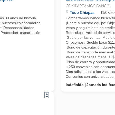
COMPARTAMOS BANCO
Todo Chiapas
11/07/20
ás 33 años de historia
Compartamos Banco busca tu t
e nuestros colaboradores.
¡Únete a nuestro equipo! Obje
as: Responsabilidades
Venta y seguimiento de crédit
. Promoción, capacitación,
Requisitos: Actitud de servici
Gusto por las ventas Medio d
Ofrecemos: Sueldo base $11,9
Bono de capacitación durant
Bono de transporte mensual $
Vales de despensa mensual 
Plan de carrera y oportunida
+250 convenios con descuento
Dias adicionales a las vacaci
Convenios con universidades pa
Indefinido
Jornada Indifer