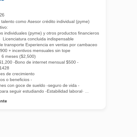
26
alento como Asesor crédito individual (pyme)
tivo:
os individuales (pyme) y otros productos financieros como seguros, cu
o Licenciatura concluida indispensable
e transporte Experiencia en ventas por cambaceo
00 + incentivos mensuales sin tope
e 6 meses ($2,500)
1,200 -Bono de internet mensual $500 -
$1428
des de crecimiento
s o beneficios -
ones con goce de sueldo -seguro de vida -
ra seguir estudiando -Estabilidad laboral· ...
ente