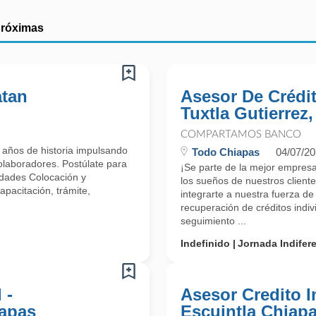
próximas
atan
Asesor De Crédit
Tuxtla Gutierrez
COMPARTAMOS BANCO
 años de historia impulsando
Todo Chiapas
04/07/2
colaboradores. Postúlate para
¡Se parte de la mejor empres
idades Colocación y
los sueños de nuestros client
apacitación, trámite,
integrarte a nuestra fuerza d
recuperación de créditos indiv
seguimiento ...
Indefinido
Jornada Indifer
 -
Asesor Credito I
apas
Escuintla Chiap