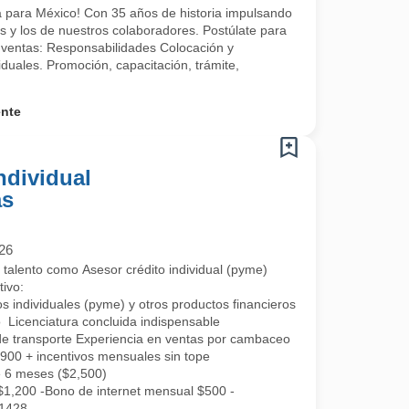
a para México! Con 35 años de historia impulsando
es y los de nuestros colaboradores. Postúlate para
e ventas: Responsabilidades Colocación y
iduales. Promoción, capacitación, trámite,
ente
ndividual
as
26
alento como Asesor crédito individual (pyme)
tivo:
os individuales (pyme) y otros productos financieros como seguros, cu
o Licenciatura concluida indispensable
e transporte Experiencia en ventas por cambaceo
00 + incentivos mensuales sin tope
e 6 meses ($2,500)
1,200 -Bono de internet mensual $500 -
$1428