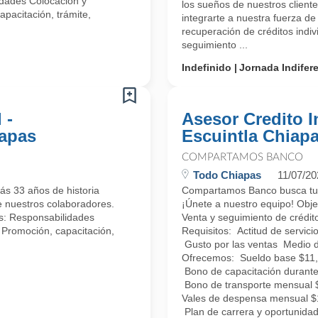
idades Colocación y
los sueños de nuestros client
apacitación, trámite,
integrarte a nuestra fuerza d
recuperación de créditos indiv
seguimiento ...
Indefinido
Jornada Indifer
 -
Asesor Credito I
apas
Escuintla Chiap
COMPARTAMOS BANCO
Todo Chiapas
11/07/20
ás 33 años de historia
Compartamos Banco busca tu t
e nuestros colaboradores.
¡Únete a nuestro equipo! Obje
as: Responsabilidades
Venta y seguimiento de crédit
. Promoción, capacitación,
Requisitos: Actitud de servici
Gusto por las ventas Medio d
Ofrecemos: Sueldo base $11,9
Bono de capacitación durant
Bono de transporte mensual $
Vales de despensa mensual 
Plan de carrera y oportunida