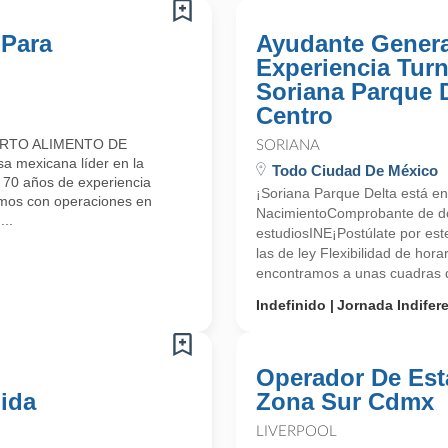
 Para
Ayudante Genera
Experiencia Tur
Soriana Parque 
Centro
ARTO ALIMENTO DE
SORIANA
mexicana líder en la
Todo Ciudad De México
e 70 años de experiencia
¡Soriana Parque Delta está en
amos con operaciones en
NacimientoComprobante de d
..
estudiosINE¡Postúlate por es
las de ley Flexibilidad de hor
encontramos a unas cuadras de
Indefinido
Jornada Indifer
Operador De Est
ida
Zona Sur Cdmx
LIVERPOOL