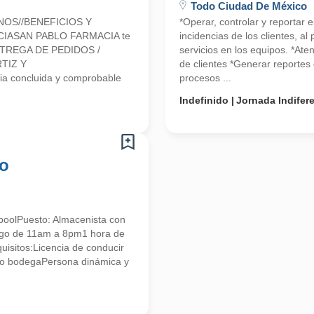
Todo Ciudad De México
NOS//BENEFICIOS Y
*Operar, controlar y reportar 
CIASAN PABLO FARMACIA te
incidencias de los clientes, a
 ENTREGA DE PEDIDOS /
servicios en los equipos. *Ate
TIZ Y
de clientes *Generar reportes 
a concluida y comprobable
procesos ...
Indefinido
Jornada Indifer
co
poolPuesto: Almacenista con
ingo de 11am a 8pm1 hora de
isitos:Licencia de conducir
o bodegaPersona dinámica y