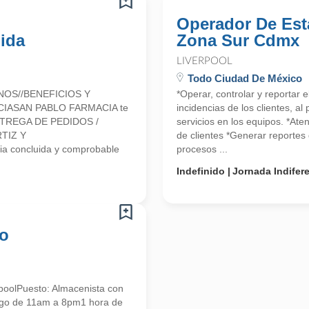
Operador De Est
ida
Zona Sur Cdmx
LIVERPOOL
Todo Ciudad De México
NOS//BENEFICIOS Y
*Operar, controlar y reportar 
CIASAN PABLO FARMACIA te
incidencias de los clientes, a
 ENTREGA DE PEDIDOS /
servicios en los equipos. *Ate
TIZ Y
de clientes *Generar reportes 
a concluida y comprobable
procesos ...
Indefinido
Jornada Indifer
co
poolPuesto: Almacenista con
ingo de 11am a 8pm1 hora de