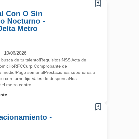
l Con O Sin
no Nocturno -
Delta Metro
10/06/2026
 busca de tu talento!Requisitos:NSS Acta de
omicilioRFCCurp Comprobante de
te medio!Pago semanalPrestaciones superiores a
ario con turno fijo Vales de despensaNos
l metro centro ...
ente
acionamiento -