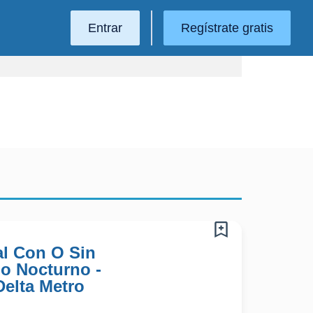
Entrar
Regístrate gratis
l Con O Sin
no Nocturno -
Delta Metro