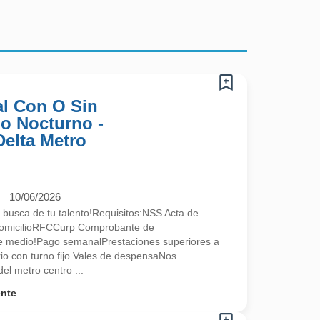
l Con O Sin
no Nocturno -
Delta Metro
10/06/2026
 busca de tu talento!Requisitos:NSS Acta de
omicilioRFCCurp Comprobante de
te medio!Pago semanalPrestaciones superiores a
ario con turno fijo Vales de despensaNos
l metro centro ...
ente