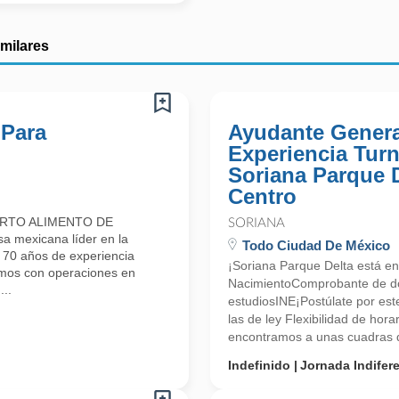
imilares
 Para
Ayudante Genera
Experiencia Tur
Soriana Parque 
Centro
ARTO ALIMENTO DE
SORIANA
mexicana líder en la
Todo Ciudad De México
e 70 años de experiencia
¡Soriana Parque Delta está en
amos con operaciones en
NacimientoComprobante de d
..
estudiosINE¡Postúlate por es
las de ley Flexibilidad de hor
encontramos a unas cuadras de
Indefinido
Jornada Indifer