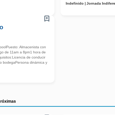
Indefinido
Jornada Indifer
co
poolPuesto: Almacenista con
ingo de 11am a 8pm1 hora de
isitos:Licencia de conducir
o bodegaPersona dinámica y
próximas