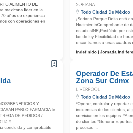
ARTO ALIMENTO DE
SORIANA
mexicana líder en la
Todo Ciudad De México
e 70 años de experiencia
¡Soriana Parque Delta está en
amos con operaciones en
NacimientoComprobante de d
..
estudiosINE¡Postúlate por es
las de ley Flexibilidad de hor
encontramos a unas cuadras de
Indefinido
Jornada Indifer
Operador De Est
ida
Zona Sur Cdmx
LIVERPOOL
Todo Ciudad De México
NOS//BENEFICIOS Y
*Operar, controlar y reportar 
CIASAN PABLO FARMACIA te
incidencias de los clientes, a
 ENTREGA DE PEDIDOS /
servicios en los equipos. *Ate
TIZ Y
de clientes *Generar reportes 
a concluida y comprobable
procesos ...