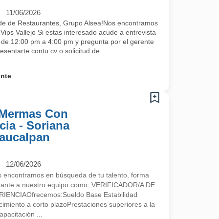
11/06/2026
de de Restaurantes, Grupo Alsea!Nos encontramos
ips Vallejo Si estas interesado acude a entrevista
s de 12:00 pm a 4:00 pm y pregunta por el gerente
esentarte contu cv o solicitud de
ente
e Mermas Con
ia - Soriana
Naucalpan
12/06/2026
encontramos en búsqueda de tu talento, forma
egrante a nuestro equipo como: VERIFICADOR/A DE
NCIAOfrecemos:Sueldo Base Estabilidad
imiento a corto plazoPrestaciones superiores a la
pacitación ...