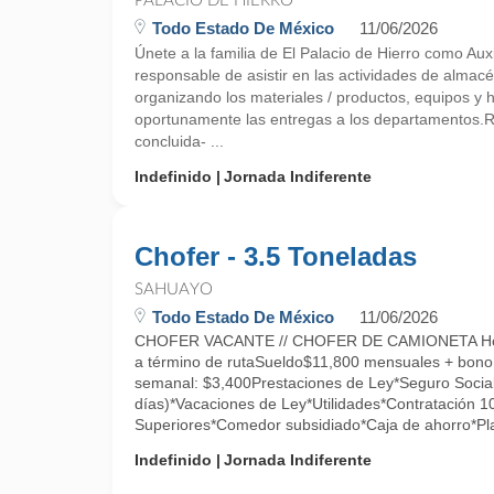
PALACIO DE HIERRO
Todo Estado De México
11/06/2026
Únete a la familia de El Palacio de Hierro como Aux
responsable de asistir en las actividades de almacé
organizando los materiales / productos, equipos y 
oportunamente las entregas a los departamentos
concluida- ...
Indefinido
Jornada Indiferente
Chofer - 3.5 Toneladas
SAHUAYO
Todo Estado De México
11/06/2026
CHOFER VACANTE // CHOFER DE CAMIONETA Hor
a término de rutaSueldo$11,800 mensuales + bono
semanal: $3,400Prestaciones de Ley*Seguro Social
días)*Vacaciones de Ley*Utilidades*Contratación 
Superiores*Comedor subsidiado*Caja de ahorro*Pla
Indefinido
Jornada Indiferente