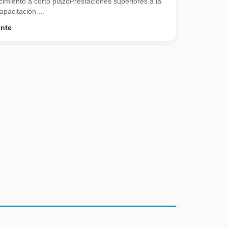
imiento a corto plazoPrestaciones superiores a la
pacitación ...
ente