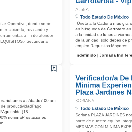
Garrotero/a - Vip
ALSEA
Todo Estado De México
¡Únete a la Cadena mas gran
iliar Operativo, donde serás
en búsqueda de Garrotero en V
n, recibiendo, revisando y
a la unidad de lunes a vierne
herramientas a fin de atender
de la unidad, solo debes de pr
.REQUISITOS:- Secundaria
empleo.Requisitos:Mayores ...
Indefinido
Jornada Indifer
Verificador/a D
Minima Experienc
Plaza Jardines 
arioLunes a sábado7:00 am
SORIANA
 de productividadPago
Todo Estado De México
*Aguinaldo (15
Soriana PLAZA JARDINES nos 
100% nóminaPrestaciones
parte de nuestro equipo.Int
n ...
MERMAS CON MINIMA EXPERIE