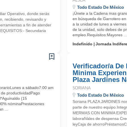
ALSEA
Todo Estado De México
¡Únete a la Cadena mas gran
iliar Operativo, donde serás
en búsqueda de Garrotero en V
n, recibiendo, revisando y
a la unidad de lunes a vierne
herramientas a fin de atender
de la unidad, solo debes de pr
.REQUISITOS:- Secundaria
empleo.Requisitos:Mayores ...
Indefinido
Jornada Indifer
Verificador/a D
Minima Experienc
Plaza Jardines 
arioLunes a sábado7:00 am
SORIANA
 de productividadPago
Todo Estado De México
*Aguinaldo (15
Soriana PLAZA JARDINES nos 
100% nóminaPrestaciones
parte de nuestro equipo.Int
n ...
MERMAS CON MINIMA EXPERIE
laboralVales de despensa Crec
leyCaja de ahorroPréstamosCa