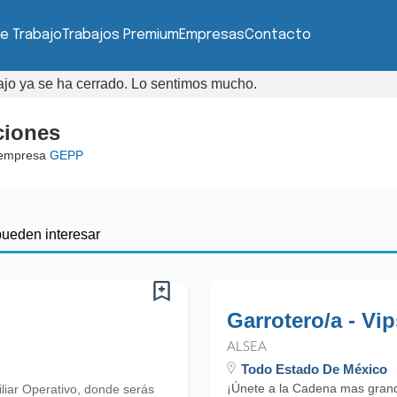
e Trabajo
Trabajos Premium
Empresas
Contacto
bajo ya se ha cerrado. Lo sentimos mucho.
ciones
 empresa
GEPP
pueden interesar
Garrotero/a - Vip
ALSEA
Todo Estado De México
¡Únete a la Cadena mas gran
iliar Operativo, donde serás