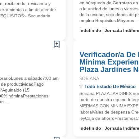
en búsqueda de Garrotero en V
n, recibiendo, revisando y
a la unidad de lunes a vierne
herramientas a fin de atender
de la unidad, solo debes de pr
.REQUISITOS:- Secundaria
empleo.Requisitos:Mayores ...
Indefinido
Jornada Indifer
Verificador/a D
Minima Experienc
Plaza Jardines 
arioLunes a sábado7:00 am
SORIANA
 de productividadPago
Todo Estado De México
*Aguinaldo (15
Soriana PLAZA JARDINES nos 
100% nóminaPrestaciones
parte de nuestro equipo.Int
n ...
MERMAS CON MINIMA EXPERIE
laboralVales de despensa Crec
leyCaja de ahorroPréstamosCa
Indefinido
Jornada Indifer