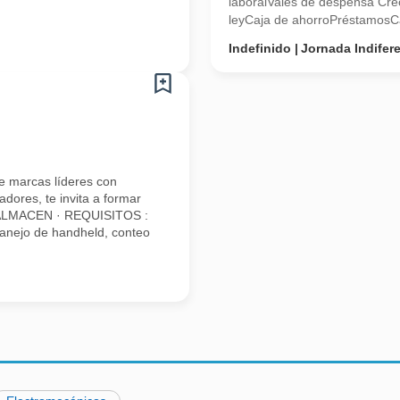
laboralVales de despensa Crec
leyCaja de ahorroPréstamosCa
Indefinido
Jornada Indifer
e marcas líderes con
dores, te invita a formar
 ALMACEN · REQUISITOS :
anejo de handheld, conteo