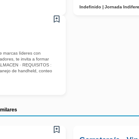
Indefinido
Jornada Indifer
e marcas líderes con
dores, te invita a formar
 ALMACEN · REQUISITOS :
anejo de handheld, conteo
imilares