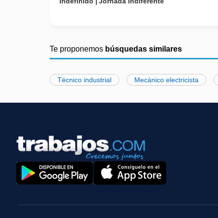
Indefinido
Jornada Indiferente
Te proponemos
búsquedas similares
Técnico industrial
Mecánico electricista