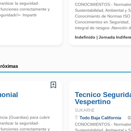
antizar la seguridad-
CONOCIMIENTOS:- Normativida
s funciones correctamente y
Sustentabilidad, Ambiental y S
guridadr/>- Impartir
Conocimiento de Normas ISO 
Conocimientos en Seguridad, 
integral de riesgos- Atención de
Indefinido
Jornada Indifer
próximas
monial
Tecnico Segurid
Vespertino
SUKARNE
ncia (Guardias) para cubrir
Todo Baja California
0
antizar la seguridad-
CONOCIMIENTOS:- Normativida
s funciones correctamente y
Sustentabilidad, Ambiental y S