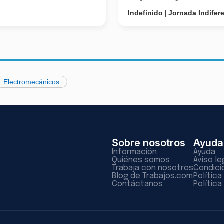
Indefinido
Jornada Indifer
Electromecánicos
Sobre nosotros
Ayuda
Información
Ayuda
Quiénes somos
Aviso le
Trabaja con nosotros
Condici
Blog de Trabajos.com
Polític
Contáctanos
Política