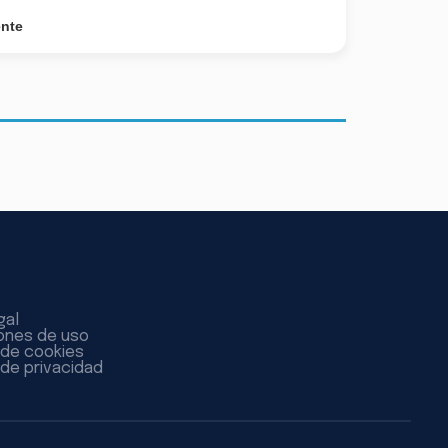
ente
gal
ones de uso
a de cookies
 de privacidad