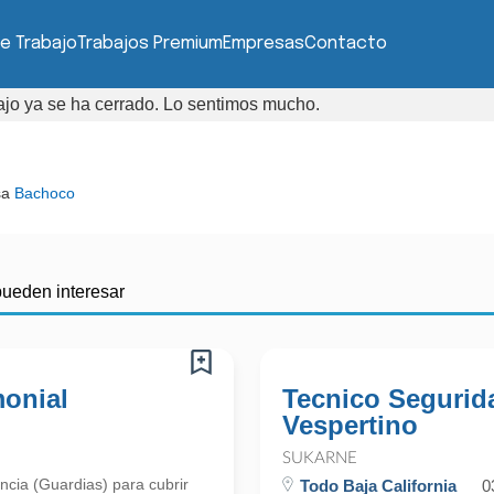
e Trabajo
Trabajos Premium
Empresas
Contacto
bajo ya se ha cerrado. Lo sentimos mucho.
sa
Bachoco
pueden interesar
monial
Tecnico Segurid
Vespertino
SUKARNE
ncia (Guardias) para cubrir
Todo Baja California
0