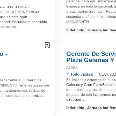
personal para dar limpieza e 
limpieza en toda la sucursal,
IA CONCLUIDA //
areas, baños piso, etc. -Req
 DE DESPENSA // PAGO
secundaria años de experienci
rte de este gran
ridad: Secundaria concluida
MXN/MONTH. ...
 nocturno ...
Indefinido
Jornada Indifer
o -
Gerente De Servi
Plaza Galerias Y
ALSEA
Todo Jalisco
03/07/202
En Italiannis estamos en busc
rteneciente a El Puerto de
Galerias y Gran PlazaBuscamo
IMIENTO tiene las siguientes
que todos los procedimientos 
 mantenimiento, rutinas de
de acuerdo con las normas san
s o necesidades operativas.-
dirección ...
Indefinido
Jornada Indifer