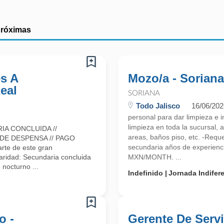
próximas
s A
Mozo/a - Soriana
eal
SORIANA
Todo Jalisco
16/06/202
personal para dar limpieza e 
limpieza en toda la sucursal,
IA CONCLUIDA //
areas, baños piso, etc. -Req
 DE DESPENSA // PAGO
secundaria años de experienci
rte de este gran
ridad: Secundaria concluida
MXN/MONTH. ...
 nocturno ...
Indefinido
Jornada Indifer
o -
Gerente De Servi