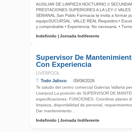
AUXILIAR DE LIMPIEZA NOCTURNO // SECUNDAR
PRESTACIONES SUPERIORES A LA LEY // VALES
SEMANAL.San Pablo Farmacia te invita a formar pa
equipoSUCURSAL: VALLE REAL Requisitos:• Escola
y comprobable.• Experiencia: No necesaria. • Turno
Indefinido
Jornada Indiferente
Supervisor De Mantenimient
Con Experiencia
LIVERPOOL
Todo Jalisco
05/08/2026
Te saludo del centro comercial Galerías Vallarta pe
Liverpool.La posición de SUPERVISOR DE MANTEN
especificaciones: FUNCIONES- Coordinar planes de
limpieza, disponibilidad de personal, requerimiento
Dar mantenimiento ...
Indefinido
Jornada Indiferente