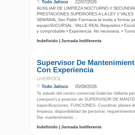
Todo Jalisco
22/07/2026
AUXILIAR DE LIMPIEZA NOCTURNO // SECUNDAR
PRESTACIONES SUPERIORES A LA LEY // VALES
SEMANAL.San Pablo Farmacia te invita a formar pa
equipoSUCURSAL: VALLE REAL Requisitos:• Escola
y comprobable.• Experiencia: No necesaria. • Turno
Indefinido
Jornada Indiferente
Supervisor De Mantenimient
Con Experiencia
LIVERPOOL
Todo Jalisco
05/08/2026
Te saludo del centro comercial Galerías Vallarta pe
Liverpool.La posición de SUPERVISOR DE MANTEN
especificaciones: FUNCIONES- Coordinar planes de
limpieza, disponibilidad de personal, requerimiento
Dar mantenimiento ...
Indefinido
Jornada Indiferente