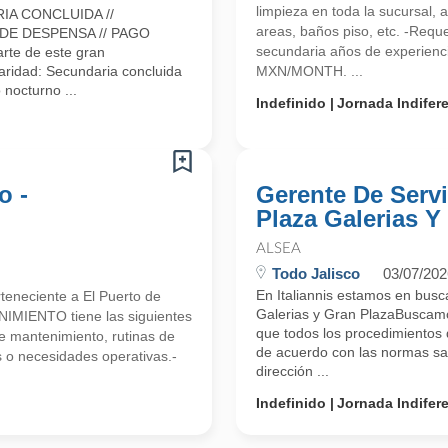
limpieza en toda la sucursal,
IA CONCLUIDA //
areas, baños piso, etc. -Req
 DE DESPENSA // PAGO
secundaria años de experienci
rte de este gran
ridad: Secundaria concluida
MXN/MONTH. ...
 nocturno ...
Indefinido
Jornada Indifer
o -
Gerente De Servi
Plaza Galerias Y
ALSEA
Todo Jalisco
03/07/202
En Italiannis estamos en busc
rteneciente a El Puerto de
Galerias y Gran PlazaBuscamo
IMIENTO tiene las siguientes
que todos los procedimientos 
 mantenimiento, rutinas de
de acuerdo con las normas san
s o necesidades operativas.-
dirección ...
Indefinido
Jornada Indifer