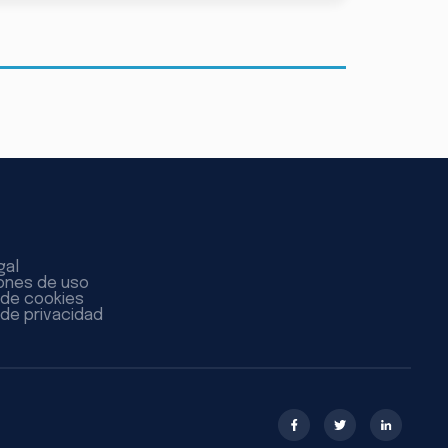
gal
ones de uso
a de cookies
 de privacidad