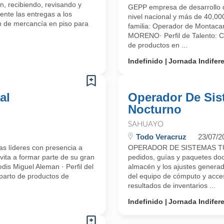
n, recibiendo, revisando y
GEPP empresa de desarrollo d
ente las entregas a los
nivel nacional y más de 40,000
ón de mercancía en piso para
familia: Operador de Montac
MORENO· Perfil de Talento: C
de productos en ...
Indefinido
Jornada Indifer
al
Operador De Sis
Nocturno
SAHUAYO
Todo Veracruz
23/07/2
s líderes con presencia a
OPERADOR DE SISTEMAS T
vita a formar parte de su gran
pedidos, guías y paquetes doc
dis Miguel Aleman · Perfil del
almacén y los ajustes generado
eparto de productos de
del equipo de cómputo y acceso
resultados de inventarios ...
Indefinido
Jornada Indifer