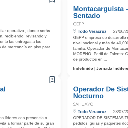
Montacarguista 
Sentado
GEPP
liar operativo , donde serás
Todo Veracruz
27/06/2
n, recibiendo, revisando y
GEPP empresa de desarrollo d
ente las entregas a los
nivel nacional y más de 40,000
ón de mercancía en piso para
familia: Operador de Montac
MORENO· Perfil de Talento: C
de productos en ...
Indefinido
Jornada Indifer
al
Operador De Sis
Nocturno
SAHUAYO
Todo Veracruz
23/07/2
s líderes con presencia a
OPERADOR DE SISTEMAS T
vita a formar parte de su gran
pedidos, guías y paquetes doc