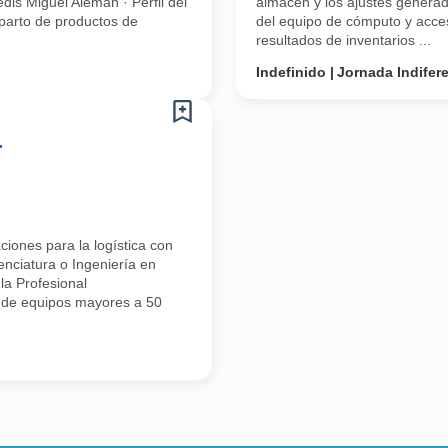
dis Miguel Aleman · Perfil del
almacén y los ajustes generado
eparto de productos de
del equipo de cómputo y acceso
resultados de inventarios ...
Indefinido
Jornada Indifer
-
iones para la logística con
enciatura o Ingeniería en
la Profesional
 de equipos mayores a 50