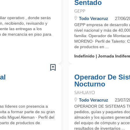
Sentado
GEPP
liar operativo , donde serás
Todo Veracruz
27/06/2
n, recibiendo, revisando y
GEPP empresa de desarrollo d
ente las entregas a los
nivel nacional y más de 40,000
ón de mercancía en piso para
familia: Operador de Montac
MORENO· Perfil de Talento: C
de productos en ...
Indefinido
Jornada Indifer
al
Operador De Sis
Nocturno
SAHUAYO
Todo Veracruz
23/07/2
s líderes con presencia a
OPERADOR DE SISTEMAS T
vita a formar parte de su gran
pedidos, guías y paquetes doc
dis Miguel Aleman · Perfil del
almacén y los ajustes generado
eparto de productos de
del equipo de cómputo y acceso
resultados de inventarios ...