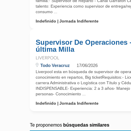
familia:· Supervisor de Reparto - Canal Garrafón Ce
talento: Experiencia como supervisor de entrega/r
consumo ...
Indefinido
Jornada Indiferente
Supervisor De Operaciones 
última Milla
LIVERPOOL
Todo Veracruz
17/06/2026
Liverpool esta en búsqueda de supervisor de operac
conocimiento en repartos, Big ticketRequisitos:- Lic
carrera Administrativa o Logística con Título y Cédu
INDISPENSABLE- Experiencia: 2 a 3 años- Manejo
personas- Conocimiento ...
Indefinido
Jornada Indiferente
Te proponemos
búsquedas similares