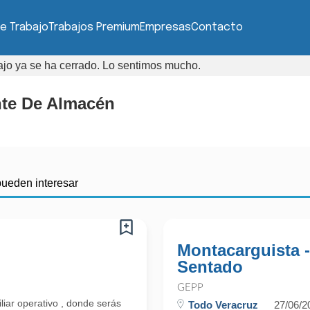
e Trabajo
Trabajos Premium
Empresas
Contacto
bajo ya se ha cerrado. Lo sentimos mucho.
nte De Almacén
pueden interesar
Montacarguista 
Sentado
GEPP
liar operativo , donde serás
Todo Veracruz
27/06/2