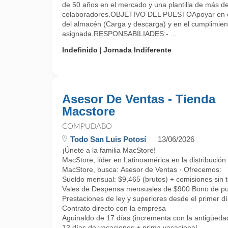
de 50 años en el mercado y una plantilla de más d
colaboradores.OBJETIVO DEL PUESTOApoyar en el
del almacén (Carga y descarga) y en el cumplimiento
asignada.RESPONSABILIADES:- ...
Indefinido
Jornada Indiferente
Asesor De Ventas - Tienda
Macstore
COMPUDABO
Todo San Luis Potosí
13/06/2026
¡Únete a la familia MacStore!
MacStore, líder en Latinoamérica en la distribución
MacStore, busca: Asesor de Ventas · Ofrecemos:
Sueldo mensual: $9,465 (brutos) + comisiones sin 
Vales de Despensa mensuales de $900 Bono de pu
Prestaciones de ley y superiores desde el primer d
Contrato directo con la empresa
Aguinaldo de 17 días (incrementa con la antigüeda
12 días de vacaciones + prima vacacional