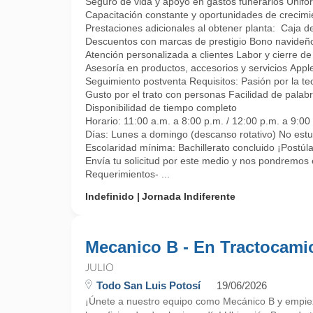
Seguro de vida y apoyo en gastos funerarios Unifo
Capacitación constante y oportunidades de crecimi
Prestaciones adicionales al obtener planta: Caja d
Descuentos con marcas de prestigio Bono navideño
Atención personalizada a clientes Labor y cierre de
Asesoría en productos, accesorios y servicios Appl
Seguimiento postventa Requisitos: Pasión por la te
Gusto por el trato con personas Facilidad de palabra
Disponibilidad de tiempo completo
Horario: 11:00 a.m. a 8:00 p.m. / 12:00 p.m. a 9:00
Días: Lunes a domingo (descanso rotativo) No estu
Escolaridad mínima: Bachillerato concluido ¡Postúl
Envía tu solicitud por este medio y nos pondremos 
Requerimientos- ...
Indefinido
Jornada Indiferente
Mecanico B - En Tractocami
JULIO
Todo San Luis Potosí
19/06/2026
¡Únete a nuestro equipo como Mecánico B y empieza