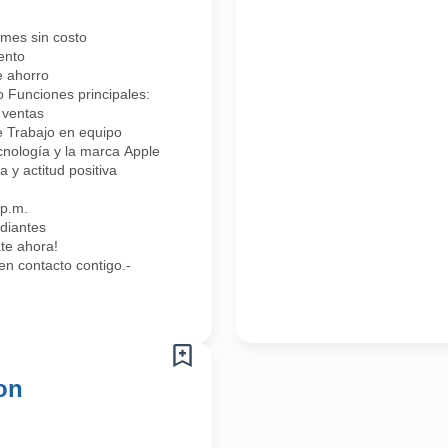
rmes sin costo
ento
e ahorro
 Funciones principales:
 ventas
e Trabajo en equipo
cnología y la marca Apple
 y actitud positiva
 p.m.
diantes
ate ahora!
en contacto contigo.-
on