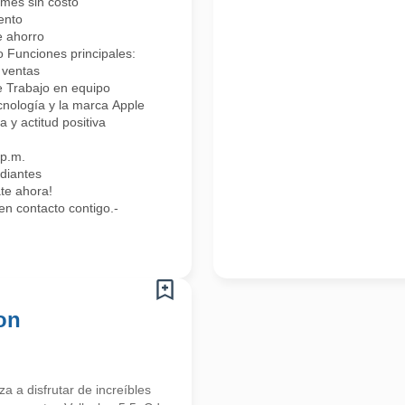
rmes sin costo
ento
e ahorro
 Funciones principales:
 ventas
e Trabajo en equipo
cnología y la marca Apple
 y actitud positiva
 p.m.
diantes
ate ahora!
en contacto contigo.-
on
 a disfrutar de increíbles