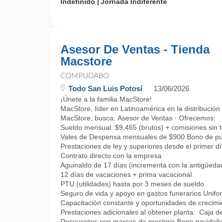
Indefinido
Jornada Indiferente
Asesor De Ventas - Tienda
Macstore
COMPUDABO
Todo San Luis Potosí
13/06/2026
¡Únete a la familia MacStore!
MacStore, líder en Latinoamérica en la distribución
MacStore, busca: Asesor de Ventas · Ofrecemos:
Sueldo mensual: $9,465 (brutos) + comisiones sin 
Vales de Despensa mensuales de $900 Bono de pu
Prestaciones de ley y superiores desde el primer d
Contrato directo con la empresa
Aguinaldo de 17 días (incrementa con la antigüeda
12 días de vacaciones + prima vacacional
PTU (utilidades) hasta por 3 meses de sueldo
Seguro de vida y apoyo en gastos funerarios Unifo
Capacitación constante y oportunidades de crecimi
Prestaciones adicionales al obtener planta: Caja d
Descuentos con marcas de prestigio Bono navideño