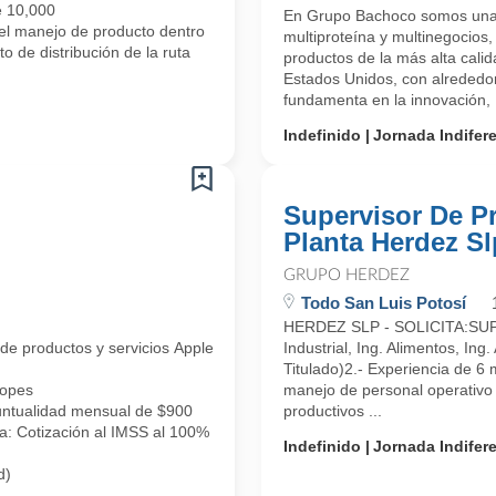
e 10,000
En Grupo Bachoco somos una e
 manejo de producto dentro
multiproteína y multinegocios
 de distribución de la ruta
productos de la más alta cal
Estados Unidos, con alrededor
fundamenta en la innovación, .
Indefinido
Jornada Indifer
Supervisor De P
Planta Herdez Sl
GRUPO HERDEZ
Todo San Luis Potosí
HERDEZ SLP - SOLICITA:SUPER
 de productos y servicios Apple (Apple Premium Reseller APR), te invit
Industrial, Ing. Alimentos, Ing.
Titulado)2.- Experiencia de 6 
topes
manejo de personal operativo 
ntualidad mensual de $900
productivos ...
ía: Cotización al IMSS al 100%
Indefinido
Jornada Indifer
d)