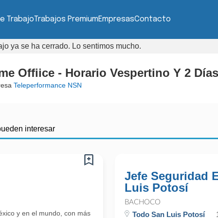
e Trabajo
Trabajos Premium
Empresas
Contacto
bajo ya se ha cerrado. Lo sentimos mucho.
e Offiice - Horario Vespertino Y 2 Días
resa
Teleperformance NSN
pueden interesar
Jefe Seguridad E
Luis Potosí
BACHOCO
éxico y en el mundo, con más
Todo San Luis Potosí