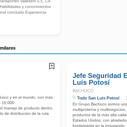
transportes Valleskm 5.5, Cd.
.Habilidades y conocimientos
eral concluido.Experiencia
imilares
Jefe Seguridad E
Luis Potosí
BACHOCO
éxico y en el mundo, con más
Todo San Luis Potosí
e 10,000
En Grupo Bachoco somos una e
 manejo de producto dentro
multiproteína y multinegocios
 de distribución de la ruta
productos de la más alta cal
Estados Unidos, con alrededor
fundamenta en la innovación, .