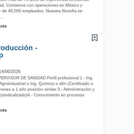
idad. Contamos con operaciones en México y
 de 40,000 empleados. Nuestra filosofía se
..
ente
roducción -
p
14/06/2026
VISOR DE SANIDAD Perfil profesional:1.- Ing.
a a formar parte del mejor equipo de trabajo.
 Agroindustrial o Ing. Químico o afín (Certificado o
meses a 1 año posición similar.3.- Administración y
(sindicalizado)4.- Conocimiento en procesos
ente