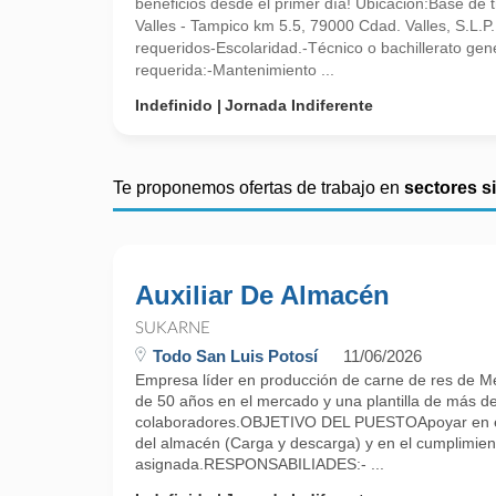
beneficios desde el primer día! Ubicación:Base de 
Valles - Tampico km 5.5, 79000 Cdad. Valles, S.L.P
requeridos-Escolaridad.-Técnico o bachillerato gen
requerida:-Mantenimiento ...
Indefinido
Jornada Indiferente
Te proponemos ofertas de trabajo en
sectores s
Auxiliar De Almacén
SUKARNE
Todo San Luis Potosí
11/06/2026
Empresa líder en producción de carne de res de M
de 50 años en el mercado y una plantilla de más d
colaboradores.OBJETIVO DEL PUESTOApoyar en el
del almacén (Carga y descarga) y en el cumplimiento
asignada.RESPONSABILIADES:- ...