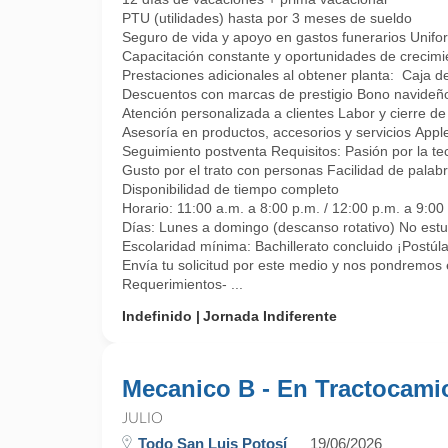
PTU (utilidades) hasta por 3 meses de sueldo
Seguro de vida y apoyo en gastos funerarios Unifo
Capacitación constante y oportunidades de crecimi
Prestaciones adicionales al obtener planta: Caja d
Descuentos con marcas de prestigio Bono navideño
Atención personalizada a clientes Labor y cierre de
Asesoría en productos, accesorios y servicios Appl
Seguimiento postventa Requisitos: Pasión por la te
Gusto por el trato con personas Facilidad de palabra
Disponibilidad de tiempo completo
Horario: 11:00 a.m. a 8:00 p.m. / 12:00 p.m. a 9:00
Días: Lunes a domingo (descanso rotativo) No estu
Escolaridad mínima: Bachillerato concluido ¡Postúl
Envía tu solicitud por este medio y nos pondremos 
Requerimientos- ...
Indefinido
Jornada Indiferente
Mecanico B - En Tractocami
JULIO
Todo San Luis Potosí
19/06/2026