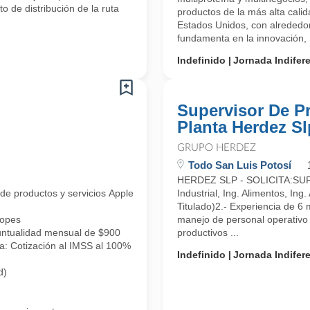
 de distribución de la ruta
productos de la más alta cal
Estados Unidos, con alrededor
fundamenta en la innovación, .
Indefinido
Jornada Indifer
Supervisor De P
Planta Herdez Sl
GRUPO HERDEZ
Todo San Luis Potosí
HERDEZ SLP - SOLICITA:SUPER
 de productos y servicios Apple (Apple Premium Reseller APR), te invit
Industrial, Ing. Alimentos, Ing.
Titulado)2.- Experiencia de 6 
topes
manejo de personal operativo 
ntualidad mensual de $900
productivos ...
ía: Cotización al IMSS al 100%
Indefinido
Jornada Indifer
d)