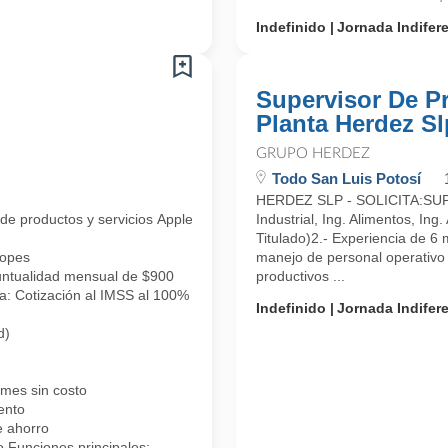
Indefinido
Jornada Indifer
Supervisor De P
Planta Herdez Sl
GRUPO HERDEZ
Todo San Luis Potosí
HERDEZ SLP - SOLICITA:SUPER
 de productos y servicios Apple (Apple Premium Reseller APR), te invit
Industrial, Ing. Alimentos, Ing.
Titulado)2.- Experiencia de 6 
topes
manejo de personal operativo 
ntualidad mensual de $900
productivos ...
ía: Cotización al IMSS al 100%
Indefinido
Jornada Indifer
d)
rmes sin costo
ento
e ahorro
 Funciones principales: