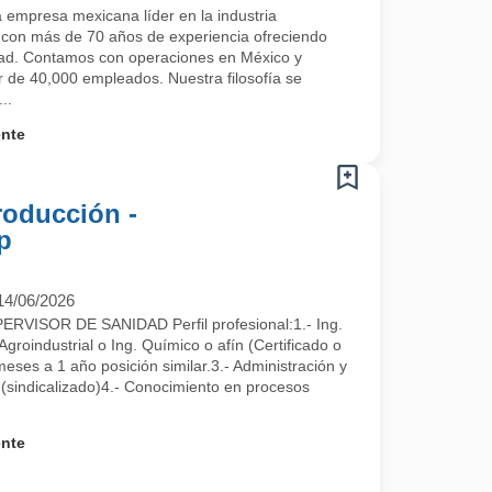
mpresa mexicana líder en la industria
, con más de 70 años de experiencia ofreciendo
idad. Contamos con operaciones en México y
 de 40,000 empleados. Nuestra filosofía se
..
ente
roducción -
p
14/06/2026
VISOR DE SANIDAD Perfil profesional:1.- Ing.
a a formar parte del mejor equipo de trabajo.
 Agroindustrial o Ing. Químico o afín (Certificado o
meses a 1 año posición similar.3.- Administración y
(sindicalizado)4.- Conocimiento en procesos
ente