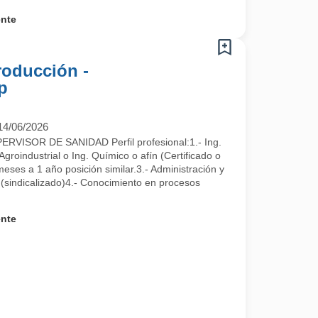
ente
roducción -
p
14/06/2026
VISOR DE SANIDAD Perfil profesional:1.- Ing.
a a formar parte del mejor equipo de trabajo.
 Agroindustrial o Ing. Químico o afín (Certificado o
meses a 1 año posición similar.3.- Administración y
(sindicalizado)4.- Conocimiento en procesos
ente