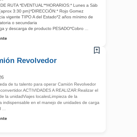
E RUTA *EVENTUAL**HORARIOS:* Lunes a Sáb
a (aprox 3:30 pm)*DIRECCiÓN:* Rojo Gomez
a vigente TIPO A del Estado*2 años mínimo de
atoria o secundaria
a y descarga de producto PESADO*Cobro ...
ente
mión Revolvedor
26
a de tu talento para operar Camión Revolvedor
n convertidor.ACTIVIDADES A REALIZAR:Realizar el
e la unidadViajes localesLimpieza de la
 indispensable en el manejo de unidades de carga
 ...
ente