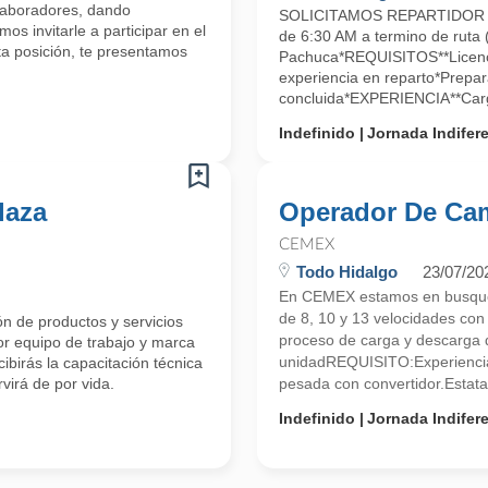
olaboradores, dando
SOLICITAMOS REPARTIDOR D
os invitarle a participar en el
de 6:30 AM a termino de rut
a posición, te presentamos
Pachuca*REQUISITOS**Licenci
experiencia en reparto*Prepar
concluida*EXPERIENCIA**Carg
Indefinido
Jornada Indifer
laza
Operador De Ca
CEMEX
Todo Hidalgo
23/07/20
En CEMEX estamos en busqued
de 8, 10 y 13 velocidades co
ón de productos y servicios
proceso de carga y descarga d
r equipo de trabajo y marca
unidadREQUISITO:Experiencia
cibirás la capacitación técnica
virá de por vida.
pesada con convertidor.Estatal
Indefinido
Jornada Indifer