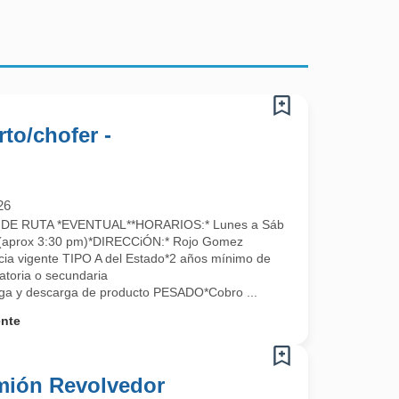
rto/chofer -
26
E RUTA *EVENTUAL**HORARIOS:* Lunes a Sáb
a (aprox 3:30 pm)*DIRECCiÓN:* Rojo Gomez
a vigente TIPO A del Estado*2 años mínimo de
atoria o secundaria
a y descarga de producto PESADO*Cobro ...
ente
mión Revolvedor