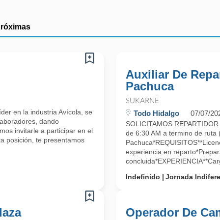
próximas
Auxiliar De Repa
Pachuca
SUKARNE
r en la industria Avícola, se
Todo Hidalgo
07/07/20
olaboradores, dando
SOLICITAMOS REPARTIDOR D
os invitarle a participar en el
de 6:30 AM a termino de rut
a posición, te presentamos
Pachuca*REQUISITOS**Licenci
experiencia en reparto*Prepar
concluida*EXPERIENCIA**Carg
Indefinido
Jornada Indifer
laza
Operador De Ca