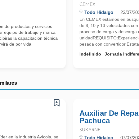
CEMEX
Todo Hidalgo
23/07/20
En CEMEX estamos en busqued
de 8, 10 y 13 velocidades co
ón de productos y servicios
proceso de carga y descarga d
r equipo de trabajo y marca
unidadREQUISITO:Experiencia
cibirás la capacitación técnica
virá de por vida.
pesada con convertidor.Estatal
Indefinido
Jornada Indifer
imilares
Auxiliar De Repa
Pachuca
SUKARNE
r en la industria Avícola, se
Todo Hidalgo
07/07/20