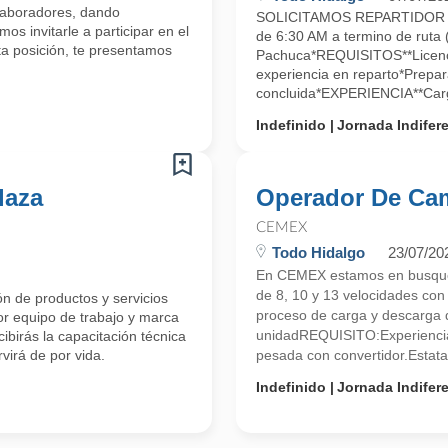
olaboradores, dando
SOLICITAMOS REPARTIDOR D
os invitarle a participar en el
de 6:30 AM a termino de rut
a posición, te presentamos
Pachuca*REQUISITOS**Licenci
experiencia en reparto*Prepar
concluida*EXPERIENCIA**Carg
Indefinido
Jornada Indifer
laza
Operador De Ca
CEMEX
Todo Hidalgo
23/07/20
En CEMEX estamos en busqued
de 8, 10 y 13 velocidades co
ón de productos y servicios
proceso de carga y descarga d
r equipo de trabajo y marca
unidadREQUISITO:Experiencia
cibirás la capacitación técnica
virá de por vida.
pesada con convertidor.Estatal
Indefinido
Jornada Indifer