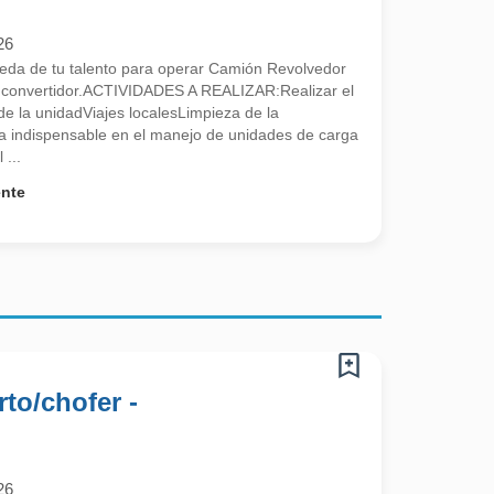
26
a de tu talento para operar Camión Revolvedor
n convertidor.ACTIVIDADES A REALIZAR:Realizar el
e la unidadViajes localesLimpieza de la
 indispensable en el manejo de unidades de carga
 ...
ente
rto/chofer -
26