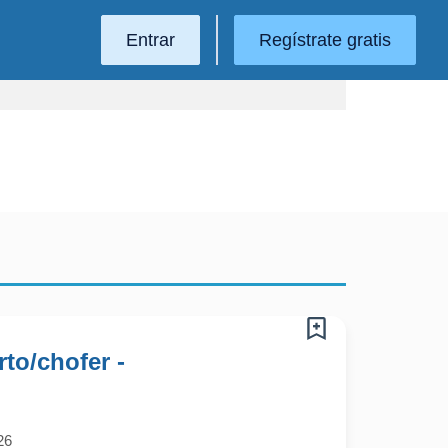
Entrar
Regístrate gratis
rto/chofer -
26