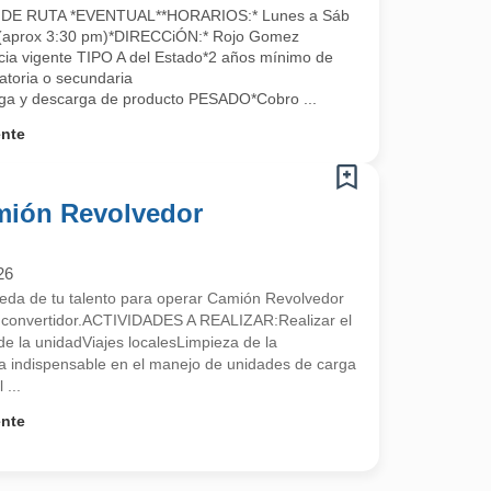
E RUTA *EVENTUAL**HORARIOS:* Lunes a Sáb
a (aprox 3:30 pm)*DIRECCiÓN:* Rojo Gomez
a vigente TIPO A del Estado*2 años mínimo de
atoria o secundaria
a y descarga de producto PESADO*Cobro ...
ente
mión Revolvedor
26
a de tu talento para operar Camión Revolvedor
n convertidor.ACTIVIDADES A REALIZAR:Realizar el
e la unidadViajes localesLimpieza de la
 indispensable en el manejo de unidades de carga
 ...
ente