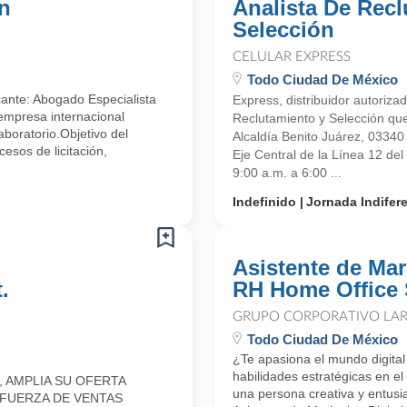
En
Analista De Rec
Selección
CELULAR EXPRESS
Todo Ciudad De México
ante: Abogado Especialista
Express, distribuidor autoriz
 empresa internacional
Reclutamiento y Selección que
aboratorio.Objetivo del
Alcaldía Benito Juárez, 0334
esos de licitación,
Eje Central de la Línea 12 de
9:00 a.m. a 6:00 ...
Indefinido
Jornada Indifer
Asistente de Mar
.
RH Home Office 
GRUPO CORPORATIVO LAR
Todo Ciudad De México
¿Te apasiona el mundo digital
habilidades estratégicas en 
 AMPLIA SU OFERTA
una persona creativa y entusi
 FUERZA DE VENTAS