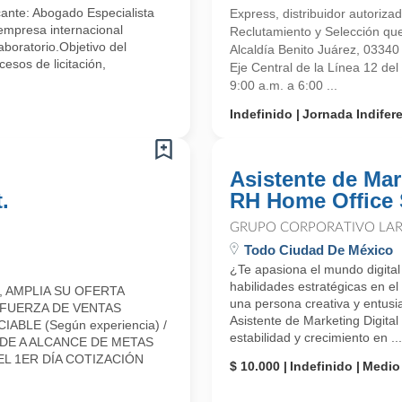
ante: Abogado Especialista
Express, distribuidor autoriz
 empresa internacional
Reclutamiento y Selección que
aboratorio.Objetivo del
Alcaldía Benito Juárez, 0334
esos de licitación,
Eje Central de la Línea 12 de
9:00 a.m. a 6:00 ...
Indefinido
Jornada Indifer
Asistente de Mar
.
RH Home Office 
GRUPO CORPORATIVO LAR
Todo Ciudad De México
¿Te apasiona el mundo digital
habilidades estratégicas en 
 AMPLIA SU OFERTA
una persona creativa y entusi
 FUERZA DE VENTAS
Asistente de Marketing Digit
LE (Según experiencia) /
estabilidad y crecimiento en ...
E A ALCANCE DE METAS
L 1ER DÍA COTIZACIÓN
$ 10.000
Indefinido
Medio