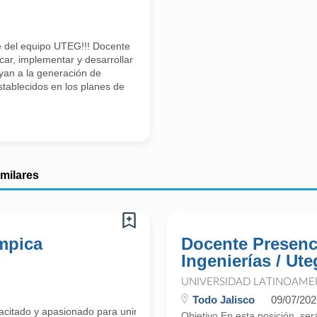
e del equipo UTEG!!! Docente
icar, implementar y desarrollar
yan a la generación de
tablecidos en los planes de
imilares
impica
Docente Presenci
Ingenierías / Ute
UNIVERSIDAD LATINOAME
Todo Jalisco
09/07/202
acitado y apasionado para unirse a nuestro equipo como Docente de In
Objetivo En esta posición, se