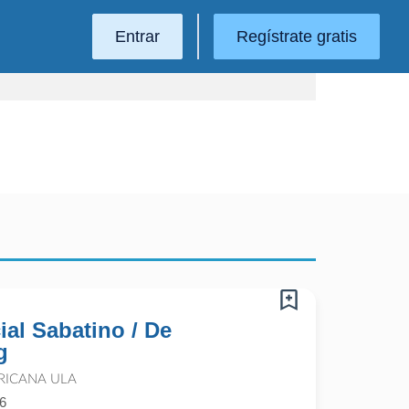
Entrar
Regístrate gratis
al Sabatino / De
g
RICANA ULA
6