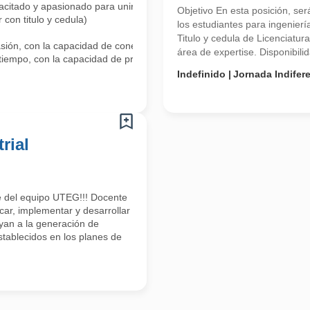
acitado y apasionado para unirse a nuestro equipo como Docente de In
Objetivo En esta posición, se
 con titulo y cedula)
los estudiantes para ingenierí
Titulo y cedula de Licenciatu
ión, con la capacidad de conectarse y motivar a los estudiantes.
área de expertise. Disponibilid
tiempo, con la capacidad de preparar y entregar material de clase efect
Indefinido
Jornada Indifer
rial
e del equipo UTEG!!! Docente
icar, implementar y desarrollar
yan a la generación de
tablecidos en los planes de