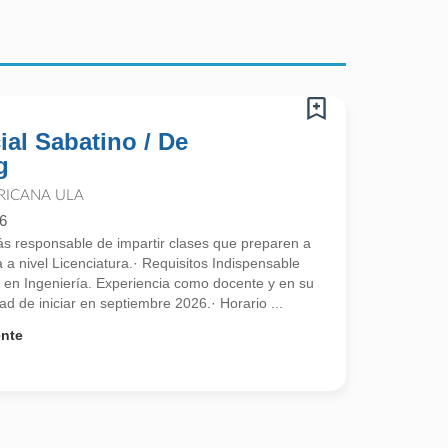
al Sabatino / De
g
RICANA ULA
6
genieria.
rás responsable de impartir clases que preparen a
a a nivel Licenciatura.· Requisitos Indispensable
ra en Ingeniería. Experiencia como docente y en su
ad de iniciar en septiembre 2026.· Horario ...
ivo.
ente