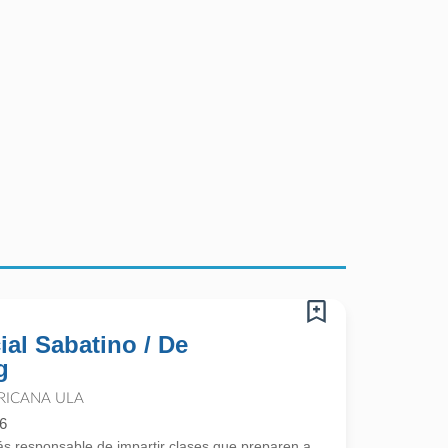
al Sabatino / De
g
RICANA ULA
6
genieria.
rás responsable de impartir clases que preparen a