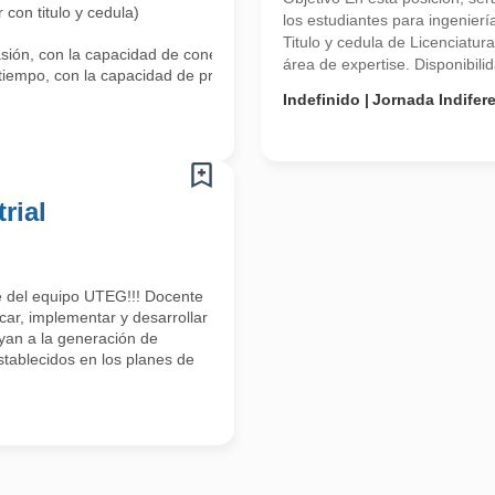
 con titulo y cedula)
los estudiantes para ingenierí
Titulo y cedula de Licenciatu
ión, con la capacidad de conectarse y motivar a los estudiantes.
área de expertise. Disponibilid
tiempo, con la capacidad de preparar y entregar material de clase efect
Indefinido
Jornada Indifer
rial
e del equipo UTEG!!! Docente
icar, implementar y desarrollar
yan a la generación de
tablecidos en los planes de