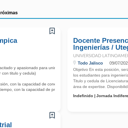
próximas
impica
Docente Presenci
Ingenierías / Ute
UNIVERSIDAD LATINOAME
Todo Jalisco
09/07/202
acitado y apasionado para unirse a nuestro equipo como Docente de In
Objetivo En esta posición, se
 con titulo y cedula)
los estudiantes para ingenierí
Titulo y cedula de Licenciatu
ión, con la capacidad de conectarse y motivar a los estudiantes.
área de expertise. Disponibilid
tiempo, con la capacidad de preparar y entregar material de clase efect
Indefinido
Jornada Indifer
rial