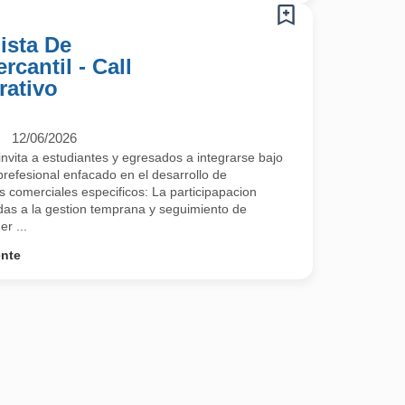
ista De
cantil - Call
rativo
12/06/2026
nvita a estudiantes y egresados a integrarse bajo
efesional enfacado en el desarrollo de
os comerciales especificos: La participapacion
das a la gestion temprana y seguimiento de
r ...
ente
estra presencia en el mercado, transformando prospectos en clientes a 