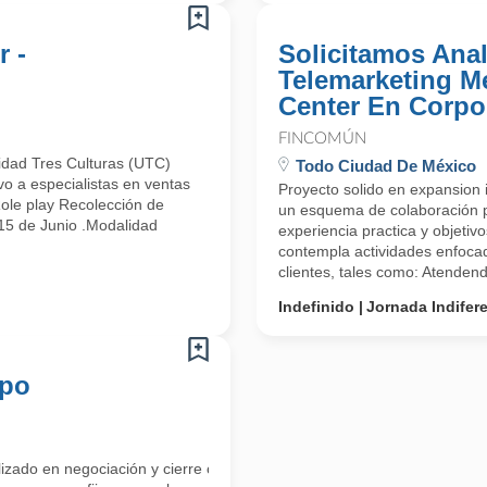
r -
Solicitamos Anal
Telemarketing Mer
Center En Corpo
FINCOMÚN
idad Tres Culturas (UTC)
Todo Ciudad De México
vo a especialistas en ventas
Proyecto solido en expansion i
Role play Recolección de
un esquema de colaboración pr
 15 de Junio .Modalidad
experiencia practica y objetiv
contempla actividades enfoca
clientes, tales como: Atendende
Indefinido
Jornada Indifer
mpo
do en negociación y cierre comercial. El rol es clave para expandir nu