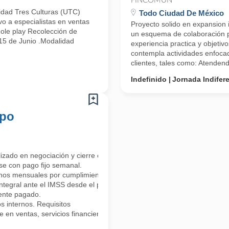
FINCOMÚN
idad Tres Culturas (UTC)
Todo Ciudad De México
vo a especialistas en ventas
Proyecto solido en expansion i
Role play Recolección de
un esquema de colaboración pr
 15 de Junio .Modalidad
experiencia practica y objetiv
contempla actividades enfoca
clientes, tales como: Atendende
Indefinido
Jornada Indifer
mpo
do en negociación y cierre comercial. El rol es clave para expandir nu
se con pago fijo semanal.
onos mensuales por cumplimiento de metas.
integral ante el IMSS desde el primer día.
mente pagado.
s internos. Requisitos
 en ventas, servicios financieros, afores, seguros, ramo inmobiliario,