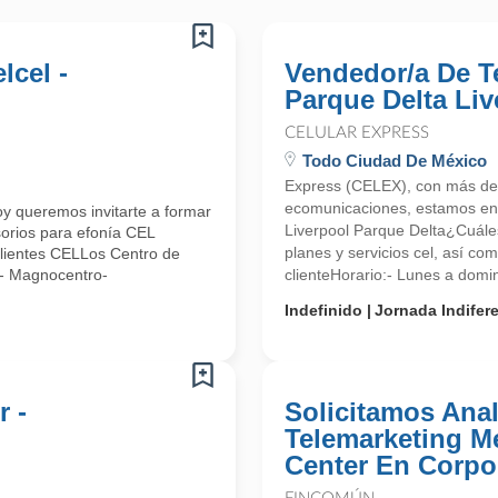
lcel -
Vendedor/a De Te
Parque Delta Liv
CELULAR EXPRESS
Todo Ciudad De México
Express (CELEX), con más de
ecomunicaciones, estamos en 
y queremos invitarte a formar
Liverpool Parque Delta¿Cuále
orios para efonía CEL
planes y servicios cel, así co
 Clientes CELLos Centro de
e- Magnocentro-
clienteHorario:- Lunes a domin
Indefinido
Jornada Indifer
r -
Solicitamos Anal
Telemarketing Mer
Center En Corpo