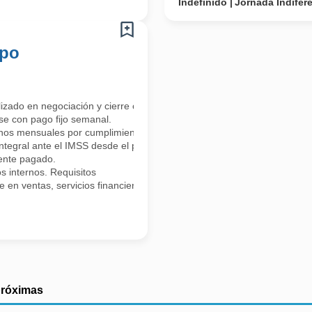
Indefinido
Jornada Indifer
mpo
do en negociación y cierre comercial. El rol es clave para expandir nu
se con pago fijo semanal.
onos mensuales por cumplimiento de metas.
integral ante el IMSS desde el primer día.
mente pagado.
s internos. Requisitos
 en ventas, servicios financieros, afores, seguros, ramo inmobiliario,
próximas