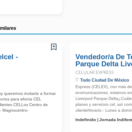
imilares
lcel -
Vendedor/a De Te
Parque Delta Liv
CELULAR EXPRESS
Todo Ciudad De México
Express (CELEX), con más de
ecomunicaciones, estamos en 
y queremos invitarte a formar
Liverpool Parque Delta¿Cuále
orios para efonía CEL
planes y servicios cel, así co
 Clientes CELLos Centro de
e- Magnocentro-
clienteHorario:- Lunes a domin
Indefinido
Jornada Indifer