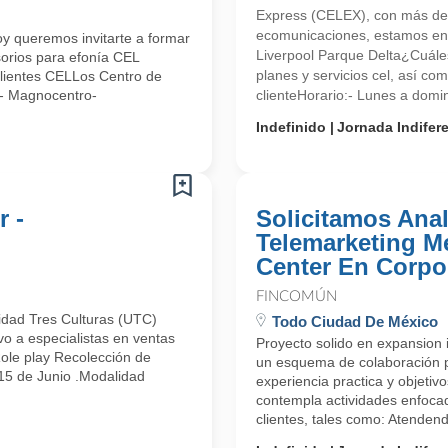
Express (CELEX), con más de
ecomunicaciones, estamos en 
y queremos invitarte a formar
Liverpool Parque Delta¿Cuále
orios para efonía CEL
planes y servicios cel, así co
 Clientes CELLos Centro de
e- Magnocentro-
clienteHorario:- Lunes a domin
Indefinido
Jornada Indifer
r -
Solicitamos Anal
Telemarketing Mer
Center En Corpo
FINCOMÚN
idad Tres Culturas (UTC)
Todo Ciudad De México
vo a especialistas en ventas
Proyecto solido en expansion i
Role play Recolección de
un esquema de colaboración pr
 15 de Junio .Modalidad
experiencia practica y objetiv
contempla actividades enfoca
clientes, tales como: Atendende