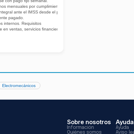
se con pago fijo semanal.
onos mensuales por cumplimiento de metas.
integral ante el IMSS desde el primer día.
mente pagado.
s internos. Requisitos
 en ventas, servicios financieros, afores, seguros, ramo inmobiliario,
Electromecánicos
Sobre nosotros
Ayuda
Información
Ayuda
Quiénes somos
Aviso le