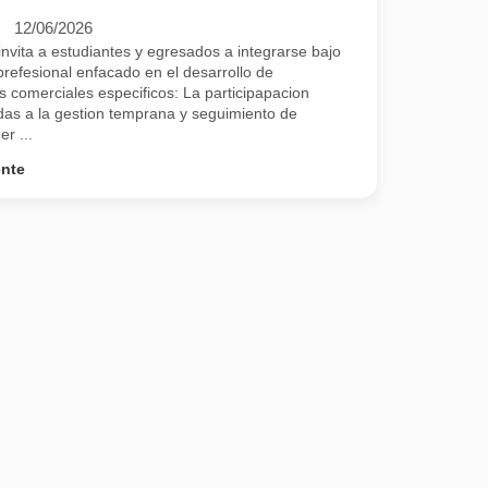
12/06/2026
nvita a estudiantes y egresados a integrarse bajo
efesional enfacado en el desarrollo de
os comerciales especificos: La participapacion
das a la gestion temprana y seguimiento de
r ...
ente
estra presencia en el mercado, transformando prospectos en clientes a 