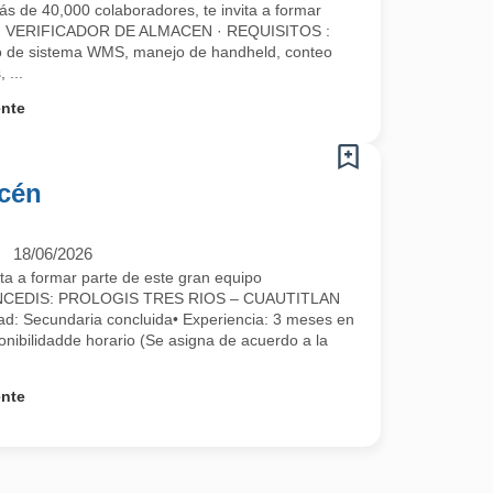
ás de 40,000 colaboradores, te invita a formar
omo: VERIFICADOR DE ALMACEN · REQUISITOS :
jo de sistema WMS, manejo de handheld, conteo
 ...
ente
acén
18/06/2026
 a formar parte de este gran equipo
NCEDIS: PROLOGIS TRES RIOS – CUAUTITLAN
ad: Secundaria concluida• Experiencia: 3 meses en
onibilidadde horario (Se asigna de acuerdo a la
ente