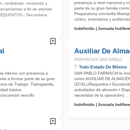
presencia a nivel nacional y m
n, recibiendo, revisando y
parte de su gran familia c
herramientas a fin de atender
Preparatoria concluida Mane
.REQUISITOS:- Secundaria
cíclico, inventarios y auditorias,
Indefinido
Jornada Indifer
al
Auxiliar De Alm
FARMACIAS SAN PABLO
Todo Estado De México
s líderes con presencia a
SAN PABLO FARMACIA te invita
vita a formar parte de su gran
como:AUXILIAR DE ALMACÉ
Zona de Trabajo: Tlalnepantla,
IZCALLIRequisitos:• Escolarid
ridad básica
actividades de almacén.• Disp
actocamión sencillo
necesidad de la operación) ...
Indefinido
Jornada Indifer