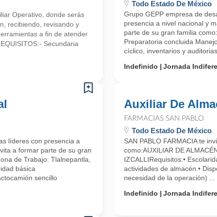
Todo Estado De México
Grupo GEPP empresa de desarr
iliar Operativo, donde serás
presencia a nivel nacional y m
n, recibiendo, revisando y
parte de su gran familia c
herramientas a fin de atender
Preparatoria concluida Mane
.REQUISITOS:- Secundaria
cíclico, inventarios y auditorias,
Indefinido
Jornada Indifer
al
Auxiliar De Alm
FARMACIAS SAN PABLO
Todo Estado De México
s líderes con presencia a
SAN PABLO FARMACIA te invita
vita a formar parte de su gran
como:AUXILIAR DE ALMACÉ
Zona de Trabajo: Tlalnepantla,
IZCALLIRequisitos:• Escolarid
ridad básica
actividades de almacén.• Disp
actocamión sencillo
necesidad de la operación) ...
Indefinido
Jornada Indifer