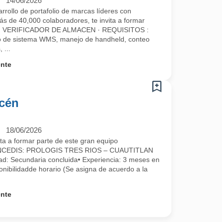
14/06/2026
ollo de portafolio de marcas líderes con
ás de 40,000 colaboradores, te invita a formar
omo: VERIFICADOR DE ALMACEN · REQUISITOS :
jo de sistema WMS, manejo de handheld, conteo
 ...
ente
acén
18/06/2026
 a formar parte de este gran equipo
NCEDIS: PROLOGIS TRES RIOS – CUAUTITLAN
ad: Secundaria concluida• Experiencia: 3 meses en
onibilidadde horario (Se asigna de acuerdo a la
ente