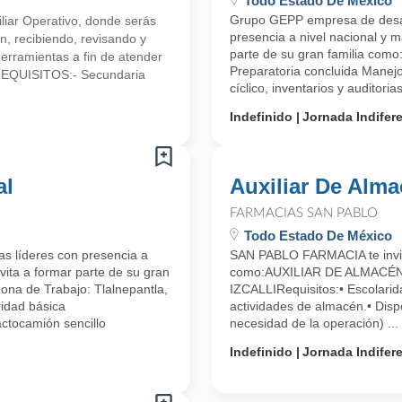
Todo Estado De México
Grupo GEPP empresa de desarr
iliar Operativo, donde serás
presencia a nivel nacional y m
n, recibiendo, revisando y
parte de su gran familia c
herramientas a fin de atender
Preparatoria concluida Mane
.REQUISITOS:- Secundaria
cíclico, inventarios y auditorias,
Indefinido
Jornada Indifer
al
Auxiliar De Alm
FARMACIAS SAN PABLO
Todo Estado De México
s líderes con presencia a
SAN PABLO FARMACIA te invita
vita a formar parte de su gran
como:AUXILIAR DE ALMACÉ
Zona de Trabajo: Tlalnepantla,
IZCALLIRequisitos:• Escolarid
ridad básica
actividades de almacén.• Disp
actocamión sencillo
necesidad de la operación) ...
Indefinido
Jornada Indifer