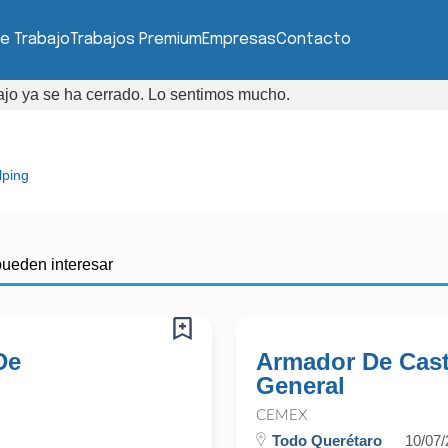
e Trabajo
Trabajos Premium
Empresas
Contacto
bajo ya se ha cerrado. Lo sentimos mucho.
lping
pueden interesar
De
Armador De Casti
General
CEMEX
Todo Querétaro
10/07