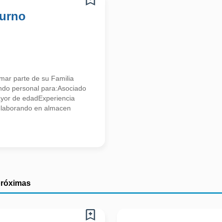
turno
mar parte de su Familia
tando personal para:Asociado
ayor de edadExperiencia
a laborando en almacen
próximas