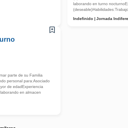
laborando en turno nocturnoE
(deseable)Habilidades:Trabajo 
Indefinido
Jornada Indifer
turno
mar parte de su Familia
tando personal para:Asociado
ayor de edadExperiencia
a laborando en almacen