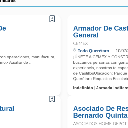
imilares
De
Armador De Casti
General
CEMEX
Todo Querétaro
10/07
n operaciones, manufactura, distribución y mercadotecnia de bebidas
¡ÚNETE A CEMEX Y CONST
:· Auxiliar de ...
buscamos personas con ganas 
experiencia, nosotros te cap
de CastillosUbicación: Parque 
Querétaro.Requisitos:Escolari
Indefinido
Jornada Indifer
tural
Asociado De Res
Bernardo Quint
ASOCIADOS HOME DEPOT