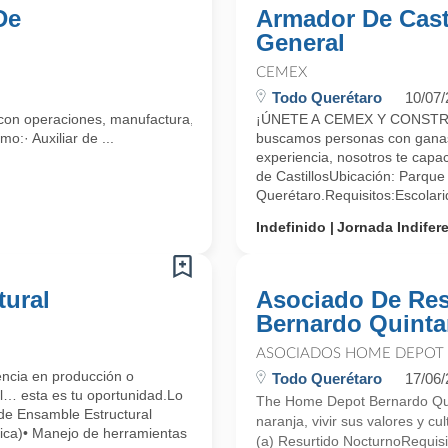
De
Armador De Casti
General
CEMEX
Todo Querétaro
10/07
n operaciones, manufactura, distribución y mercadotecnia de bebidas
¡ÚNETE A CEMEX Y CONST
:· Auxiliar de ...
buscamos personas con ganas 
experiencia, nosotros te cap
de CastillosUbicación: Parque 
Querétaro.Requisitos:Escolari
Indefinido
Jornada Indifer
tural
Asociado De Res
Bernardo Quint
ASOCIADOS HOME DEPOT
cia en producción o
Todo Querétaro
17/06
al… esta es tu oportunidad.Lo
The Home Depot Bernardo Quin
de Ensamble Estructural
naranja, vivir sus valores y 
ica)• Manejo de herramientas
(a) Resurtido NocturnoRequis