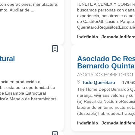
n operaciones, manufactura, distribución y mercadotecnia de bebidas
¡ÚNETE A CEMEX Y CONST
:· Auxiliar de ...
buscamos personas con ganas 
experiencia, nosotros te cap
de CastillosUbicación: Parque 
Querétaro.Requisitos:Escolari
Indefinido
Jornada Indifer
tural
Asociado De Res
Bernardo Quint
ASOCIADOS HOME DEPOT
cia en producción o
Todo Querétaro
17/06
al… esta es tu oportunidad.Lo
The Home Depot Bernardo Quin
de Ensamble Estructural
naranja, vivir sus valores y 
ica)• Manejo de herramientas
(a) Resurtido NocturnoRequis
laborando en turno nocturnoE
(deseable)Habilidades:Trabajo 
Indefinido
Jornada Indifer