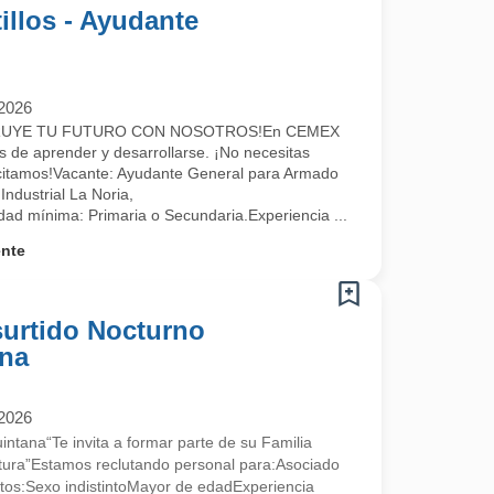
llos - Ayudante
/2026
 carbonatadas y no carbonatadas, así como garrafones de agua en todo
RUYE TU FUTURO CON NOSOTROS!En CEMEX
de aprender y desarrollarse. ¡No necesitas
acitamos!Vacante: Ayudante General para Armado
Industrial La Noria,
dad mínima: Primaria o Secundaria.Experiencia ...
ente
urtido Nocturno
ana
/2026
tana“Te invita a formar parte de su Familia
cultura”Estamos reclutando personal para:Asociado
itos:Sexo indistintoMayor de edadExperiencia