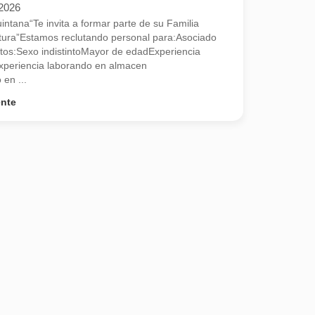
/2026
tana“Te invita a formar parte de su Familia
cultura”Estamos reclutando personal para:Asociado
itos:Sexo indistintoMayor de edadExperiencia
xperiencia laborando en almacen
en ...
ente