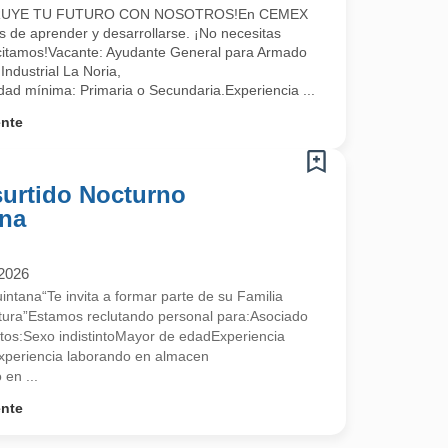
 carbonatadas y no carbonatadas, así como garrafones de agua en todo
RUYE TU FUTURO CON NOSOTROS!En CEMEX
de aprender y desarrollarse. ¡No necesitas
acitamos!Vacante: Ayudante General para Armado
Industrial La Noria,
dad mínima: Primaria o Secundaria.Experiencia ...
ente
urtido Nocturno
ana
/2026
tana“Te invita a formar parte de su Familia
cultura”Estamos reclutando personal para:Asociado
itos:Sexo indistintoMayor de edadExperiencia
xperiencia laborando en almacen
en ...
ente