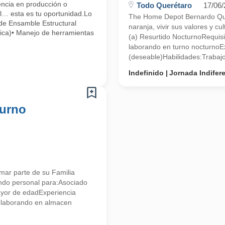
cia en producción o
Todo Querétaro
17/06
al… esta es tu oportunidad.Lo
The Home Depot Bernardo Quin
de Ensamble Estructural
naranja, vivir sus valores y 
ica)• Manejo de herramientas
(a) Resurtido NocturnoRequis
laborando en turno nocturnoE
(deseable)Habilidades:Trabajo 
Indefinido
Jornada Indifer
turno
mar parte de su Familia
tando personal para:Asociado
ayor de edadExperiencia
a laborando en almacen