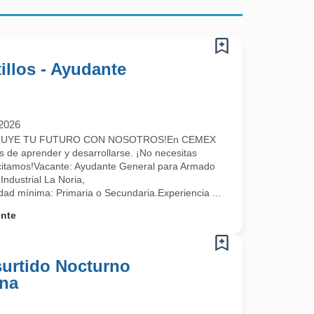
llos - Ayudante
/2026
 carbonatadas y no carbonatadas, así como garrafones de agua en todo
RUYE TU FUTURO CON NOSOTROS!En CEMEX
de aprender y desarrollarse. ¡No necesitas
acitamos!Vacante: Ayudante General para Armado
Industrial La Noria,
dad mínima: Primaria o Secundaria.Experiencia ...
ente
urtido Nocturno
ana