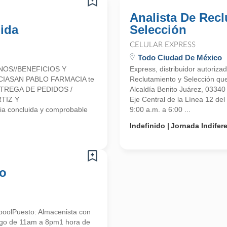
Analista De Rec
ida
Selección
CELULAR EXPRESS
Todo Ciudad De México
NOS//BENEFICIOS Y
Express, distribuidor autoriz
CIASAN PABLO FARMACIA te
Reclutamiento y Selección que
 ENTREGA DE PEDIDOS /
Alcaldía Benito Juárez, 0334
TIZ Y
Eje Central de la Línea 12 de
a concluida y comprobable
9:00 a.m. a 6:00 ...
Indefinido
Jornada Indifer
co
poolPuesto: Almacenista con
ingo de 11am a 8pm1 hora de