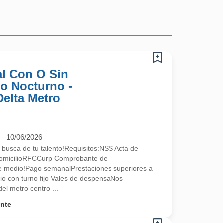
l Con O Sin
no Nocturno -
Delta Metro
10/06/2026
 busca de tu talento!Requisitos:NSS Acta de
omicilioRFCCurp Comprobante de
te medio!Pago semanalPrestaciones superiores a
ario con turno fijo Vales de despensaNos
l metro centro ...
ente