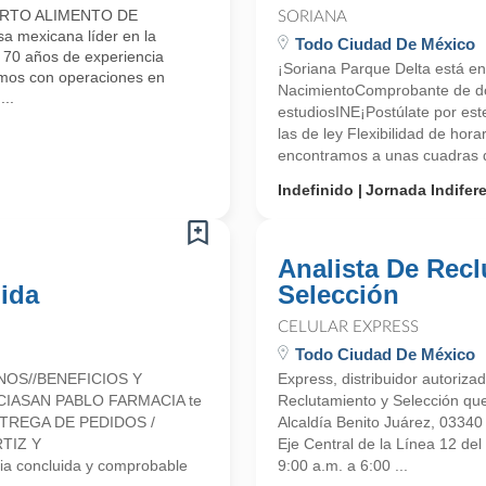
ARTO ALIMENTO DE
SORIANA
mexicana líder en la
Todo Ciudad De México
e 70 años de experiencia
¡Soriana Parque Delta está en
amos con operaciones en
NacimientoComprobante de d
..
estudiosINE¡Postúlate por es
las de ley Flexibilidad de hor
encontramos a unas cuadras de
Indefinido
Jornada Indifer
Analista De Rec
ida
Selección
CELULAR EXPRESS
Todo Ciudad De México
NOS//BENEFICIOS Y
Express, distribuidor autoriz
CIASAN PABLO FARMACIA te
Reclutamiento y Selección que
 ENTREGA DE PEDIDOS /
Alcaldía Benito Juárez, 0334
TIZ Y
Eje Central de la Línea 12 de
a concluida y comprobable
9:00 a.m. a 6:00 ...