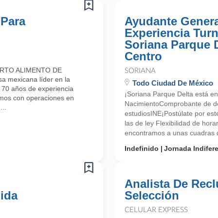
 Para
Ayudante Genera
Experiencia Tur
Soriana Parque 
Centro
ARTO ALIMENTO DE
SORIANA
mexicana líder en la
Todo Ciudad De México
e 70 años de experiencia
¡Soriana Parque Delta está en
amos con operaciones en
NacimientoComprobante de d
..
estudiosINE¡Postúlate por es
las de ley Flexibilidad de hor
encontramos a unas cuadras de
Indefinido
Jornada Indifer
Analista De Rec
ida
Selección
CELULAR EXPRESS