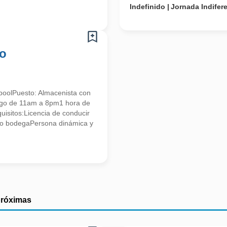
Indefinido
Jornada Indifer
co
poolPuesto: Almacenista con
ingo de 11am a 8pm1 hora de
isitos:Licencia de conducir
o bodegaPersona dinámica y
próximas