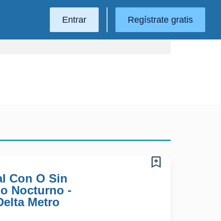
Entrar
Regístrate gratis
l Con O Sin
no Nocturno -
Delta Metro