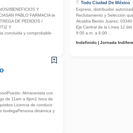
Todo Ciudad De México
NOS//BENEFICIOS Y
Express, distribuidor autoriz
CIASAN PABLO FARMACIA te
Reclutamiento y Selección que
 ENTREGA DE PEDIDOS /
Alcaldía Benito Juárez, 0334
TIZ Y
Eje Central de la Línea 12 de
a concluida y comprobable
9:00 a.m. a 6:00 ...
Indefinido
Jornada Indifer
co
poolPuesto: Almacenista con
ingo de 11am a 8pm1 hora de
isitos:Licencia de conducir
o bodegaPersona dinámica y