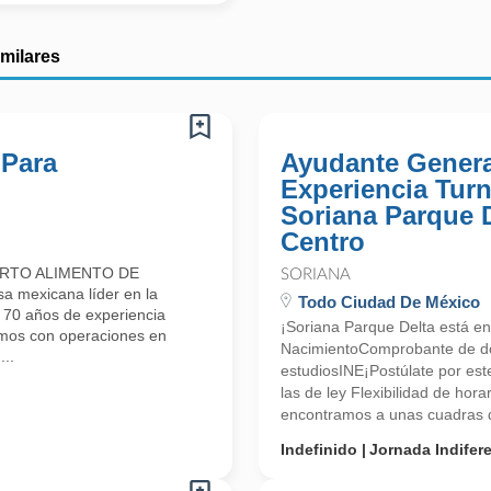
imilares
 Para
Ayudante Genera
Experiencia Tur
Soriana Parque 
Centro
ARTO ALIMENTO DE
SORIANA
mexicana líder en la
Todo Ciudad De México
e 70 años de experiencia
¡Soriana Parque Delta está en
amos con operaciones en
NacimientoComprobante de d
..
estudiosINE¡Postúlate por es
las de ley Flexibilidad de hor
encontramos a unas cuadras de
Indefinido
Jornada Indifer