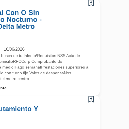
l Con O Sin
no Nocturno -
Delta Metro
10/06/2026
 busca de tu talento!Requisitos:NSS Acta de
omicilioRFCCurp Comprobante de
te medio!Pago semanalPrestaciones superiores a
ario con turno fijo Vales de despensaNos
l metro centro ...
ente
lutamiento Y