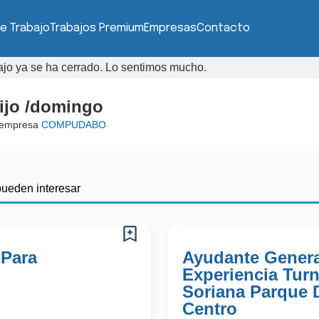
e Trabajo
Trabajos Premium
Empresas
Contacto
bajo ya se ha cerrado. Lo sentimos mucho.
ijo /domingo
 empresa
COMPUDABO
pueden interesar
 Para
Ayudante Genera
Experiencia Tur
Soriana Parque 
Centro