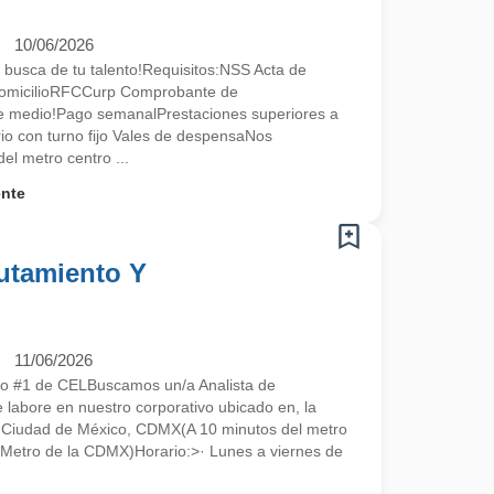
10/06/2026
 busca de tu talento!Requisitos:NSS Acta de
omicilioRFCCurp Comprobante de
te medio!Pago semanalPrestaciones superiores a
ario con turno fijo Vales de despensaNos
l metro centro ...
ente
lutamiento Y
11/06/2026
ado #1 de CELBuscamos un/a Analista de
 labore en nuestro corporativo ubicado en, la
0 Ciudad de México, CDMX(A 10 minutos del metro
l Metro de la CDMX)Horario:>· Lunes a viernes de