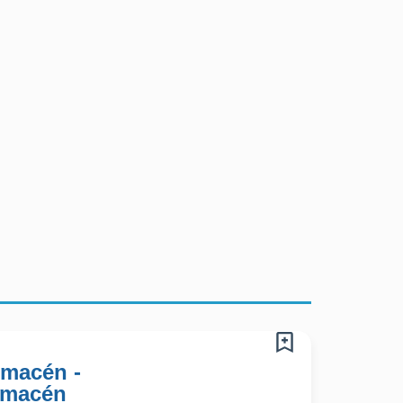
lmacén -
lmacén