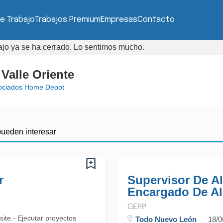
e Trabajo
Trabajos Premium
Empresas
Contacto
bajo ya se ha cerrado. Lo sentimos mucho.
Valle Oriente
ociados Home Depot
pueden interesar
r
Supervisor De A
Encargado De A
GEPP
site.- Ejecutar proyectos
Todo Nuevo León
18/0