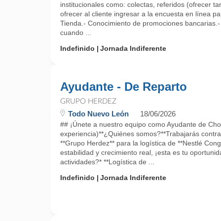
institucionales como: colectas, referidos (ofrecer t
ofrecer al cliente ingresar a la encuesta en línea pa
Tienda.- Conocimiento de promociones bancarias.- R
cuando ...
Indefinido
Jornada Indiferente
Ayudante - De Reparto
GRUPO HERDEZ
Todo Nuevo León
18/06/2026
## ¡Únete a nuestro equipo como Ayudante de Chof
experiencia)**¿Quiénes somos?**Trabajarás contra
**Grupo Herdez** para la logística de **Nestlé Cong
estabilidad y crecimiento real, ¡esta es tu oportun
actividades?* **Logística de ...
Indefinido
Jornada Indiferente