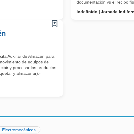
documentación vs el recibo físi
Indefinido
Jornada Indifer
én
cita Auxiliar de Almacén para
 movimiento de equipos de
ibir y procesar los productos
iquetar y almacenar).-
Electromecánicos