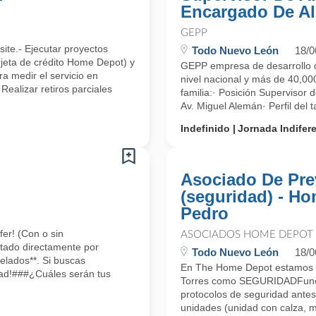
Encargado De A
GEPP
site.- Ejecutar proyectos
Todo Nuevo León
18/0
arjeta de crédito Home Depot) y
GEPP empresa de desarrollo d
ra medir el servicio en
nivel nacional y más de 40,000
ealizar retiros parciales
familia:· Posición Supervisor
Av. Miguel Alemán· Perfil del
Indefinido
Jornada Indifer
Asociado De Pre
(seguridad) - H
Pedro
er! (Con o sin
ASOCIADOS HOME DEPOT
tado directamente por
Todo Nuevo León
18/0
elados**. Si buscas
En The Home Depot estamos 
idad!###¿Cuáles serán tus
Torres como SEGURIDADFuncio
protocolos de seguridad antes
unidades (unidad con calza, m