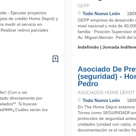
GEPP
site.- Ejecutar proyectos
Todo Nuevo León
18/0
arjeta de crédito Home Depot) y
GEPP empresa de desarrollo d
ra medir el servicio en
nivel nacional y más de 40,000
ealizar retiros parciales
familia:· Posición Supervisor
Av. Miguel Alemán· Perfil del
Indefinido
Jornada Indifer
Asociado De Pre
(seguridad) - H
Pedro
er! (Con o sin
ASOCIADOS HOME DEPOT
tado directamente por
Todo Nuevo León
18/0
elados**. Si buscas
En The Home Depot estamos 
idad!###¿Cuáles serán tus
Torres como SEGURIDADFuncio
protocolos de seguridad antes
unidades (unidad con calza, m
documentación vs el recibo físi