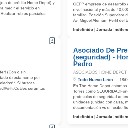
arjeta de crédito Home Depot) y
GEPP empresa de desarrollo d
ra medir el servicio en
nivel nacional y más de 40,000
ealizar retiros parciales
familia:· Posición Supervisor
Av. Miguel Alemán· Perfil del
Indefinido
Jornada Indifer
Asociado De Pre
(seguridad) - H
Pedro
er! (Con o sin
ASOCIADOS HOME DEPOT
tado directamente por
Todo Nuevo León
18/0
elados**. Si buscas
En The Home Depot estamos 
idad!###¿Cuáles serán tus
Torres como SEGURIDADFuncio
protocolos de seguridad antes
unidades (unidad con calza, m
documentación vs el recibo físi
Indefinido
Jornada Indifer