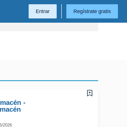
Entrar
Regístrate gratis
lmacén -
lmacén
6/2026