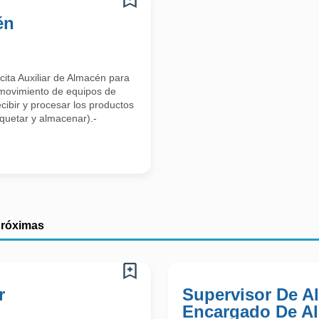
én
cita Auxiliar de Almacén para
 movimiento de equipos de
ibir y procesar los productos
iquetar y almacenar).-
próximas
r
Supervisor De A
Encargado De A