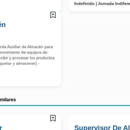
Indefinido
Jornada Indifer
én
cita Auxiliar de Almacén para
 movimiento de equipos de
ibir y procesar los productos
iquetar y almacenar).-
imilares
r
Supervisor De A