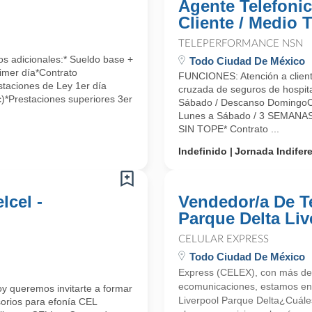
Agente Telefonic
Cliente / Medio 
TELEPERFORMANCE NSN
 adicionales:* Sueldo base +
Todo Ciudad De México
rimer día*Contrato
FUNCIONES: Atención a clientes
taciones de Ley 1er día
cruzada de seguros de hospita
c)*Prestaciones superiores 3er
Sábado / Descanso DomingoC
Lunes a Sábado / 3 SEMAN
SIN TOPE* Contrato ...
Indefinido
Jornada Indifer
lcel -
Vendedor/a De Te
Parque Delta Liv
CELULAR EXPRESS
Todo Ciudad De México
Express (CELEX), con más de
ecomunicaciones, estamos en 
y queremos invitarte a formar
Liverpool Parque Delta¿Cuále
orios para efonía CEL