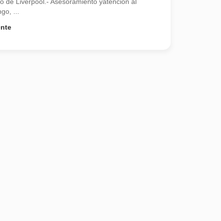
mo de Liverpool.- Asesoramiento yatención al
go, ...
ente