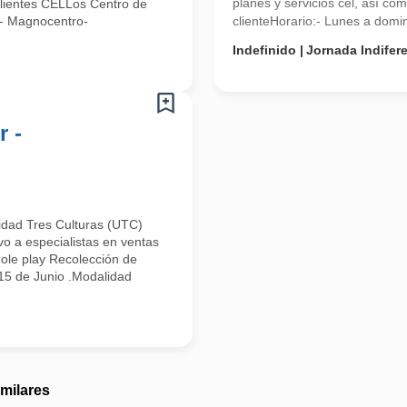
planes y servicios cel, así co
 Clientes CELLos Centro de
e- Magnocentro-
clienteHorario:- Lunes a domin
Indefinido
Jornada Indifer
r -
idad Tres Culturas (UTC)
vo a especialistas en ventas
Role play Recolección de
 15 de Junio .Modalidad
imilares