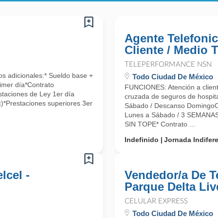
Agente Telefonic
Cliente / Medio 
TELEPERFORMANCE NSN
 adicionales:* Sueldo base +
Todo Ciudad De México
rimer día*Contrato
FUNCIONES: Atención a clientes
taciones de Ley 1er día
cruzada de seguros de hospita
c)*Prestaciones superiores 3er
Sábado / Descanso DomingoC
Lunes a Sábado / 3 SEMAN
SIN TOPE* Contrato ...
Indefinido
Jornada Indifer
lcel -
Vendedor/a De Te
Parque Delta Liv
CELULAR EXPRESS
Todo Ciudad De México