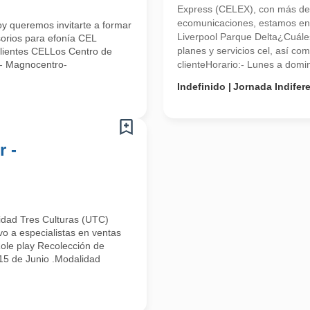
Express (CELEX), con más de
ecomunicaciones, estamos en 
y queremos invitarte a formar
Liverpool Parque Delta¿Cuále
orios para efonía CEL
planes y servicios cel, así co
 Clientes CELLos Centro de
e- Magnocentro-
clienteHorario:- Lunes a domin
Indefinido
Jornada Indifer
r -
idad Tres Culturas (UTC)
vo a especialistas en ventas
Role play Recolección de
 15 de Junio .Modalidad