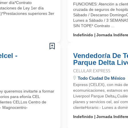
rimer día*Contrato
FUNCIONES: Atención a clientes
taciones de Ley 1er día
cruzada de seguros de hospita
c)*Prestaciones superiores 3er
Sábado / Descanso DomingoC
Lunes a Sábado / 3 SEMAN
SIN TOPE* Contrato ...
Indefinido
Jornada Indifer
lcel -
Vendedor/a De Te
Parque Delta Liv
CELULAR EXPRESS
Todo Ciudad De México
Express (CELEX), con más de
ecomunicaciones, estamos en 
y queremos invitarte a formar
Liverpool Parque Delta¿Cuále
orios para efonía CEL
planes y servicios cel, así co
 Clientes CELLos Centro de
e- Magnocentro-
clienteHorario:- Lunes a domin
Indefinido
Jornada Indifer