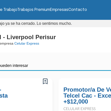
e Trabajo
Trabajos Premium
Empresas
Contacto
bajo ya se ha cerrado. Lo sentimos mucho.
 - Liverpool Perisur
 empresa
Celular Express
pueden interesar
-
Promotor/a De V
sta
Telcel Cac - Exc
+$12,000
CELULAR EXPRESS