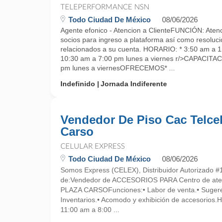
TELEPERFORMANCE NSN
Todo Ciudad De México
08/06/2026
Agente efonico - Atencion a ClienteFUNCIÓN: Atenci
socios para ingreso a plataforma así como resoluc
relacionados a su cuenta. HORARIO: * 3:50 am a 1
10:30 am a 7:00 pm lunes a viernes r/>CAPACITA
pm lunes a viernesOFRECEMOS* ...
Indefinido
Jornada Indiferente
Vendedor De Piso Cac Telce
Carso
CELULAR EXPRESS
Todo Ciudad De México
08/06/2026
Somos Express (CELEX), Distribuidor Autorizado #
de:Vendedor de ACCESORIOS PARA Centro de atenc
PLAZA CARSOFunciones:• Labor de venta.• Sugere
Inventarios.• Acomodo y exhibición de accesorios.
11:00 am a 8:00 ...