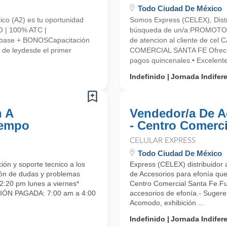
Todo Ciudad De México
ico (A2) es tu oportunidad
Somos Express (CELEX), Distr
 | 100% ATC |
búsqueda de un/a:PROMOTO
base + BONOSCapacitación
de atencion al cliente de ce
de leydesde el primer
COMERCIAL SANTA FE Ofrecem
pagos quincenales.• Excelen
Indefinido
Jornada Indifer
n A
Vendedor/a De A
iempo
- Centro Comerci
CELULAR EXPRESS
Todo Ciudad De México
ón y soporte tecnico a los
Express (CELEX) distribuidor
ión de dudas y problemas
de Accesorios para efonía que
2:20 pm lunes a viernes*
Centro Comercial Santa Fe.Fun
CIÓN PAGADA: 7:00 am a 4:00
accesorios de efonía.- Sugere
Acomodo, exhibición ...
Indefinido
Jornada Indifer