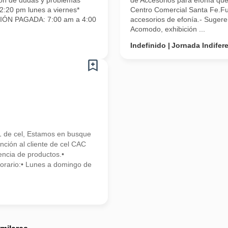
ión de dudas y problemas
de Accesorios para efonía que
2:20 pm lunes a viernes*
Centro Comercial Santa Fe.Fun
CIÓN PAGADA: 7:00 am a 4:00
accesorios de efonía.- Sugere
Acomodo, exhibición ...
Indefinido
Jornada Indifer
l
1 de cel, Estamos en busque
ión al cliente de cel CAC
ncia de productos.•
Horario:• Lunes a domingo de