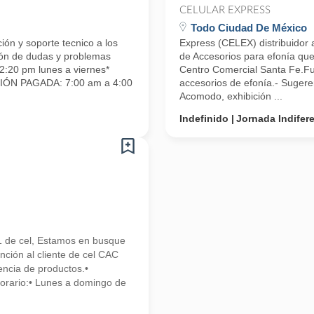
CELULAR EXPRESS
Todo Ciudad De México
ón y soporte tecnico a los
Express (CELEX) distribuidor
ión de dudas y problemas
de Accesorios para efonía que
2:20 pm lunes a viernes*
Centro Comercial Santa Fe.Fun
CIÓN PAGADA: 7:00 am a 4:00
accesorios de efonía.- Sugere
Acomodo, exhibición ...
Indefinido
Jornada Indifer
l
1 de cel, Estamos en busque
ión al cliente de cel CAC
ncia de productos.•
Horario:• Lunes a domingo de