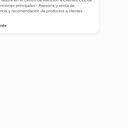
 labore en el Centro de Atención a Clientes CEL de
ciones principales:- Asesoría y venta de
ncia y recomendación de productos a clientes.-
ente