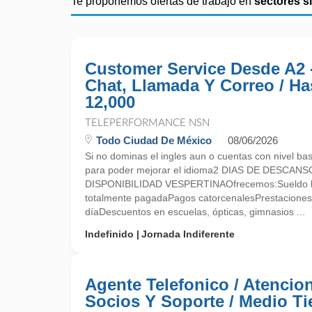
Te proponemos ofertas de trabajo en
sectores s
Customer Service Desde A2 
Chat, Llamada Y Correo / Ha
12,000
TELEPERFORMANCE NSN
Todo Ciudad De México
08/06/2026
Si no dominas el ingles aun o cuentas con nivel bas
para poder mejorar el idioma2 DIAS DE DESCANSO
DISPONIBILIDAD VESPERTINAOfrecemos:Sueldo 
totalmente pagadaPagos catorcenalesPrestaciones 
díaDescuentos en escuelas, ópticas, gimnasios ...
Indefinido
Jornada Indiferente
Agente Telefonico / Atencio
Socios Y Soporte / Medio T