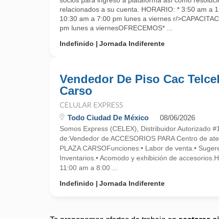
socios para ingreso a plataforma así como resoluc
relacionados a su cuenta. HORARIO: * 3:50 am a 1
10:30 am a 7:00 pm lunes a viernes r/>CAPACITA
pm lunes a viernesOFRECEMOS* ...
Indefinido
Jornada Indiferente
Vendedor De Piso Cac Telce
Carso
CELULAR EXPRESS
Todo Ciudad De México
08/06/2026
Somos Express (CELEX), Distribuidor Autorizado #
de:Vendedor de ACCESORIOS PARA Centro de atenc
PLAZA CARSOFunciones:• Labor de venta.• Sugere
Inventarios.• Acomodo y exhibición de accesorios.
11:00 am a 8:00 ...
Indefinido
Jornada Indiferente