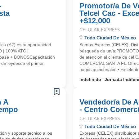
-
Promotor/a De V
sta
Telcel Cac - Exc
+$12,000
CELULAR EXPRESS
Todo Ciudad De México
ico (A2) es tu oportunidad
Somos Express (CELEX), Distr
 | 100% ATC |
búsqueda de un/a:PROMOTO
base + BONOSCapacitación
de atencion al cliente de ce
de leydesde el primer
COMERCIAL SANTA FE Ofrecem
pagos quincenales.• Excelen
Indefinido
Jornada Indifer
n A
Vendedor/a De A
iempo
- Centro Comerci
CELULAR EXPRESS
Todo Ciudad De México
ón y soporte tecnico a los
Express (CELEX) distribuidor