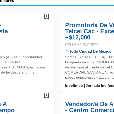
imilares
-
Promotor/a De V
sta
Telcel Cac - Exc
+$12,000
CELULAR EXPRESS
Todo Ciudad De México
ico (A2) es tu oportunidad
Somos Express (CELEX), Distr
 | 100% ATC |
búsqueda de un/a:PROMOTO
base + BONOSCapacitación
de atencion al cliente de ce
de leydesde el primer
COMERCIAL SANTA FE Ofrecem
pagos quincenales.• Excelen
Indefinido
Jornada Indifer
n A
Vendedor/a De A
iempo
- Centro Comerci