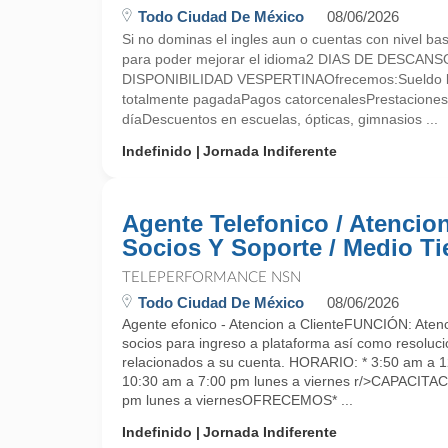
Todo Ciudad De México
08/06/2026
Si no dominas el ingles aun o cuentas con nivel bas
para poder mejorar el idioma2 DIAS DE DESCANSO
DISPONIBILIDAD VESPERTINAOfrecemos:Sueldo 
totalmente pagadaPagos catorcenalesPrestaciones 
díaDescuentos en escuelas, ópticas, gimnasios ...
Indefinido
Jornada Indiferente
Agente Telefonico / Atencio
Socios Y Soporte / Medio T
TELEPERFORMANCE NSN
Todo Ciudad De México
08/06/2026
Agente efonico - Atencion a ClienteFUNCIÓN: Atenci
socios para ingreso a plataforma así como resoluc
relacionados a su cuenta. HORARIO: * 3:50 am a 1
10:30 am a 7:00 pm lunes a viernes r/>CAPACITA
pm lunes a viernesOFRECEMOS* ...
Indefinido
Jornada Indiferente