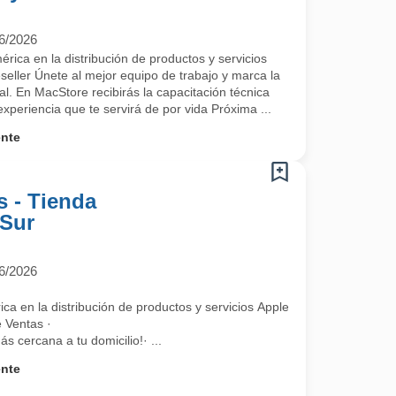
6/2026
a a formar parte del mejor equipo de trabajo.
rica en la distribución de productos y servicios
ller Únete al mejor equipo de trabajo y marca la
nal. En MacStore recibirás la capacitación técnica
experiencia que te servirá de por vida Próxima ...
ente
s - Tienda
 Sur
6/2026
ca en la distribución de productos y servicios Apple (Apple Premium Re
 Ventas ·
s cercana a tu domicilio!· ...
ente