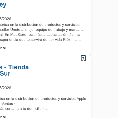
ey
6/2026
a a formar parte del mejor equipo de trabajo.
rica en la distribución de productos y servicios
ller Únete al mejor equipo de trabajo y marca la
nal. En MacStore recibirás la capacitación técnica
experiencia que te servirá de por vida Próxima ...
ente
s - Tienda
 Sur
6/2026
ca en la distribución de productos y servicios Apple (Apple Premium Re
 Ventas ·
s cercana a tu domicilio!· ...
ente