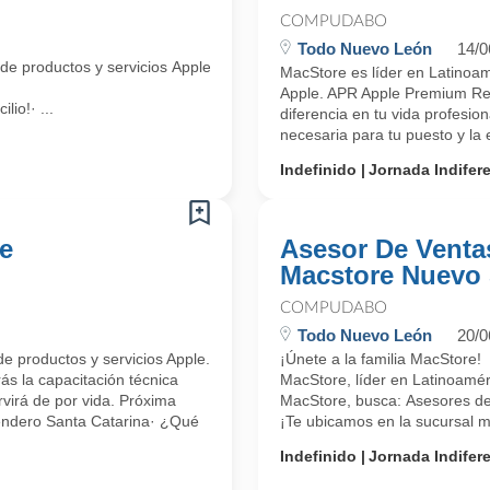
COMPUDABO
Todo Nuevo León
14/0
 de productos y servicios Apple (Apple Premium Reseller APR), te invit
MacStore es líder en Latinoamé
Apple. APR Apple Premium Rese
io!· ...
diferencia en tu vida profesio
necesaria para tu puesto y la 
Indefinido
Jornada Indifer
e
Asesor De Venta
Macstore Nuevo
COMPUDABO
Todo Nuevo León
20/0
de productos y servicios Apple.
¡Únete a la familia MacStore!
s la capacitación técnica
MacStore, líder en Latinoaméri
rvirá de por vida. Próxima
MacStore, busca: Asesores de
endero Santa Catarina· ¿Qué
¡Te ubicamos en la sucursal má
Indefinido
Jornada Indifer