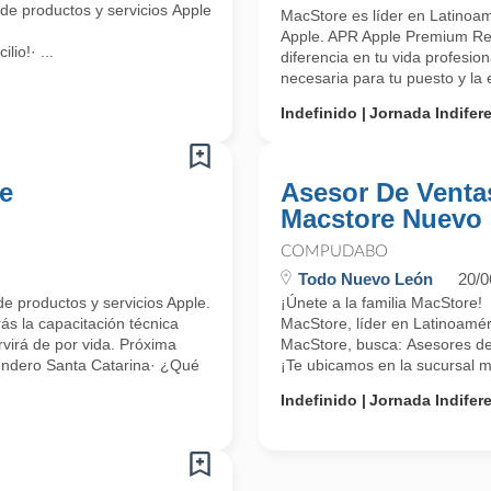
 de productos y servicios Apple (Apple Premium Reseller APR), te invit
MacStore es líder en Latinoamé
Apple. APR Apple Premium Rese
io!· ...
diferencia en tu vida profesio
necesaria para tu puesto y la 
Indefinido
Jornada Indifer
e
Asesor De Venta
Macstore Nuevo
COMPUDABO
Todo Nuevo León
20/0
de productos y servicios Apple.
¡Únete a la familia MacStore!
s la capacitación técnica
MacStore, líder en Latinoaméri
rvirá de por vida. Próxima
MacStore, busca: Asesores de
endero Santa Catarina· ¿Qué
¡Te ubicamos en la sucursal má
Indefinido
Jornada Indifer