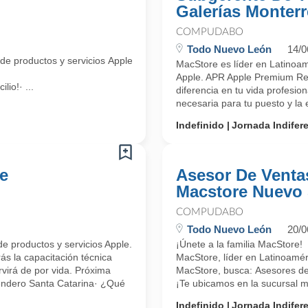
Galerías Monterr
COMPUDABO
Todo Nuevo León
14/0
 de productos y servicios Apple (Apple Premium Reseller APR), te invit
MacStore es líder en Latinoamé
Apple. APR Apple Premium Rese
io!· ...
diferencia en tu vida profesio
necesaria para tu puesto y la 
Indefinido
Jornada Indifer
e
Asesor De Venta
Macstore Nuevo
COMPUDABO
Todo Nuevo León
20/0
de productos y servicios Apple.
¡Únete a la familia MacStore!
s la capacitación técnica
MacStore, líder en Latinoaméri
rvirá de por vida. Próxima
MacStore, busca: Asesores de
endero Santa Catarina· ¿Qué
¡Te ubicamos en la sucursal má
Indefinido
Jornada Indifer