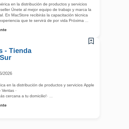
a a formar parte del mejor equipo de trabajo.
rica en la distribución de productos y servicios
ller Únete al mejor equipo de trabajo y marca la
nal. En MacStore recibirás la capacitación técnica
experiencia que te servirá de por vida Próxima ...
ente
s - Tienda
 Sur
6/2026
ca en la distribución de productos y servicios Apple (Apple Premium Re
 Ventas ·
s cercana a tu domicilio!· ...
ente