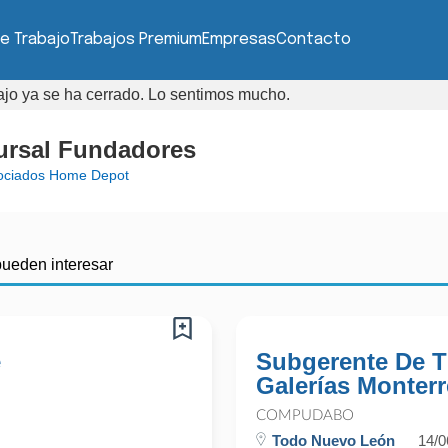
e Trabajo
Trabajos Premium
Empresas
Contacto
bajo ya se ha cerrado. Lo sentimos mucho.
ursal Fundadores
ociados Home Depot
pueden interesar
e
Subgerente De T
Galerías Monterr
COMPUDABO
Todo Nuevo León
14/0