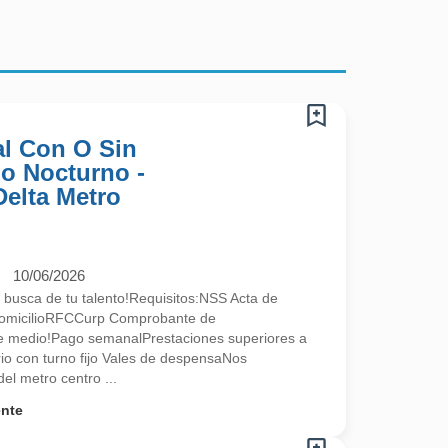
l Con O Sin
no Nocturno -
Delta Metro
10/06/2026
 busca de tu talento!Requisitos:NSS Acta de
omicilioRFCCurp Comprobante de
te medio!Pago semanalPrestaciones superiores a
ario con turno fijo Vales de despensaNos
l metro centro ...
ente