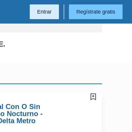
Entrar
Regístrate gratis
E.
l Con O Sin
no Nocturno -
Delta Metro