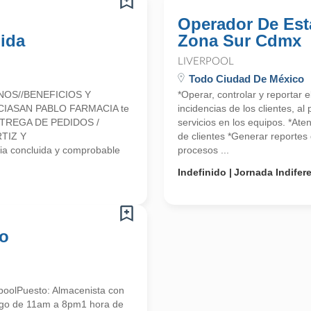
Operador De Est
ida
Zona Sur Cdmx
LIVERPOOL
Todo Ciudad De México
NOS//BENEFICIOS Y
*Operar, controlar y reportar 
CIASAN PABLO FARMACIA te
incidencias de los clientes, a
 ENTREGA DE PEDIDOS /
servicios en los equipos. *Ate
TIZ Y
de clientes *Generar reportes 
a concluida y comprobable
procesos ...
Indefinido
Jornada Indifer
co
poolPuesto: Almacenista con
ingo de 11am a 8pm1 hora de