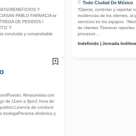
Todo Ciudad De México
NOS//BENEFICIOS Y
*Operar, controlar y reportar 
CIASAN PABLO FARMACIA te
incidencias de los clientes, a
 ENTREGA DE PEDIDOS /
servicios en los equipos. *Ate
TIZ Y
de clientes *Generar reportes 
a concluida y comprobable
procesos ...
Indefinido
Jornada Indifer
co
poolPuesto: Almacenista con
ingo de 11am a 8pm1 hora de
isitos:Licencia de conducir
o bodegaPersona dinámica y