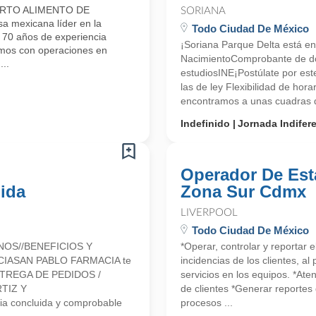
ARTO ALIMENTO DE
SORIANA
mexicana líder en la
Todo Ciudad De México
e 70 años de experiencia
¡Soriana Parque Delta está en
amos con operaciones en
NacimientoComprobante de d
..
estudiosINE¡Postúlate por es
las de ley Flexibilidad de hor
encontramos a unas cuadras de
Indefinido
Jornada Indifer
Operador De Est
ida
Zona Sur Cdmx
LIVERPOOL
Todo Ciudad De México
NOS//BENEFICIOS Y
*Operar, controlar y reportar 
CIASAN PABLO FARMACIA te
incidencias de los clientes, a
 ENTREGA DE PEDIDOS /
servicios en los equipos. *Ate
TIZ Y
de clientes *Generar reportes 
a concluida y comprobable
procesos ...