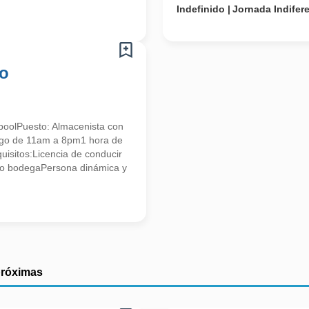
Indefinido
Jornada Indifer
co
poolPuesto: Almacenista con
ingo de 11am a 8pm1 hora de
isitos:Licencia de conducir
o bodegaPersona dinámica y
próximas