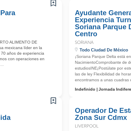
 Para
Ayudante Genera
Experiencia Tur
Soriana Parque 
Centro
ARTO ALIMENTO DE
SORIANA
mexicana líder en la
Todo Ciudad De México
e 70 años de experiencia
¡Soriana Parque Delta está en
amos con operaciones en
NacimientoComprobante de d
..
estudiosINE¡Postúlate por es
las de ley Flexibilidad de hor
encontramos a unas cuadras de
Indefinido
Jornada Indifer
Operador De Est
ida
Zona Sur Cdmx
LIVERPOOL