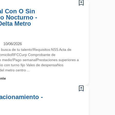
l Con O Sin
no Nocturno -
Delta Metro
10/06/2026
 busca de tu talento!Requisitos:NSS Acta de
omicilioRFCCurp Comprobante de
te medio!Pago semanalPrestaciones superiores a
ario con turno fijo Vales de despensaNos
l metro centro ...
ente
acionamiento -