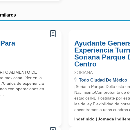
imilares
 Para
Ayudante Genera
Experiencia Tur
Soriana Parque 
Centro
ARTO ALIMENTO DE
SORIANA
mexicana líder en la
Todo Ciudad De México
e 70 años de experiencia
¡Soriana Parque Delta está en
amos con operaciones en
NacimientoComprobante de d
..
estudiosINE¡Postúlate por es
las de ley Flexibilidad de hor
encontramos a unas cuadras de
Indefinido
Jornada Indifer